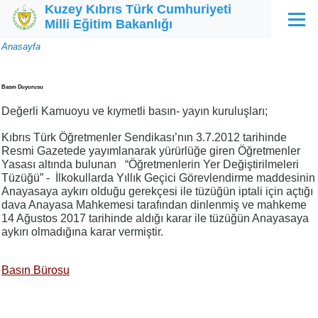
Kuzey Kıbrıs Türk Cumhuriyeti
Ana içeriğe atla
Milli Eğitim Bakanlığı
Menü
Sayfa
Anasayfa
yolu
Basın Duyurusu
Değerli Kamuoyu ve kıymetli basın- yayın kuruluşları;
Kıbrıs Türk Öğretmenler Sendikası’nın 3.7.2012 tarihinde
Resmi Gazetede yayımlanarak yürürlüğe giren Öğretmenler
Yasası altında bulunan “Öğretmenlerin Yer Değiştirilmeleri
Tüzüğü” - İlkokullarda Yıllık Geçici Görevlendirme maddesinin
Anayasaya aykırı olduğu gerekçesi ile tüzüğün iptali için açtığı
dava Anayasa Mahkemesi tarafından dinlenmiş ve mahkeme
14 Ağustos 2017 tarihinde aldığı karar ile tüzüğün Anayasaya
aykırı olmadığına karar vermiştir.
Basın Bürosu