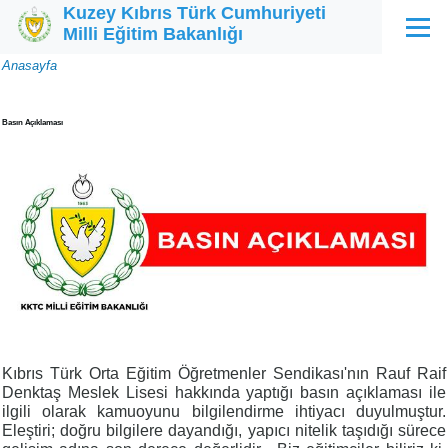
Kuzey Kıbrıs Türk Cumhuriyeti
Ana içeriğe atla
Milli Eğitim Bakanlığı
Menü
Sayfa
Anasayfa
yolu
Basın Açıklaması
Kıbrıs Türk Orta Eğitim Öğretmenler Sendikası'nın Rauf Raif
Denktaş Meslek Lisesi hakkında yaptığı basın açıklaması ile
ilgili olarak kamuoyunu bilgilendirme ihtiyacı duyulmuştur.
Eleştiri; doğru bilgilere dayandığı, yapıcı nitelik taşıdığı sürece