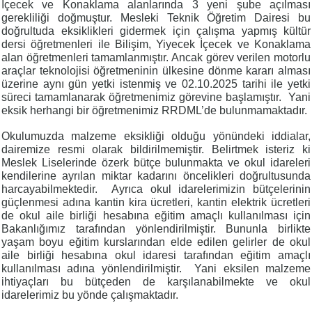
İçecek ve Konaklama alanlarında 3 yeni şube açılması
gerekliliği doğmuştur. Mesleki Teknik Öğretim Dairesi bu
doğrultuda eksiklikleri gidermek için çalışma yapmış kültür
dersi öğretmenleri ile Bilişim, Yiyecek İçecek ve Konaklama
alan öğretmenleri tamamlanmıştır. Ancak görev verilen motorlu
araçlar teknolojisi öğretmeninin ülkesine dönme kararı alması
üzerine aynı gün yetki istenmiş ve 02.10.2025 tarihi ile yetki
süreci tamamlanarak öğretmenimiz görevine başlamıştır.
Yani
eksik herhangi bir öğretmenimiz RRDML’de bulunmamaktadır.
Okulumuzda malzeme eksikliği olduğu yönündeki iddialar,
dairemize resmi olarak bildirilmemiştir. Belirtmek isteriz ki
Meslek Liselerinde özerk bütçe bulunmakta ve okul idareleri
kendilerine ayrılan miktar kadarını öncelikleri doğrultusunda
harcayabilmektedir.
Ayrıca okul idarelerimizin bütçelerinin
güçlenmesi adına kantin kira ücretleri, kantin elektrik ücretleri
de okul aile birliği hesabına eğitim amaçlı kullanılması için
Bakanlığımız tarafından yönlendirilmiştir. Bununla birlikte
yaşam boyu eğitim kurslarından elde edilen gelirler de okul
aile birliği hesabına okul idaresi tarafından eğitim amaçlı
kullanılması adına yönlendirilmiştir.
Yani eksilen malzeme
ihtiyaçları bu bütçeden de karşılanabilmekte ve okul
idarelerimiz bu yönde çalışmaktadır.