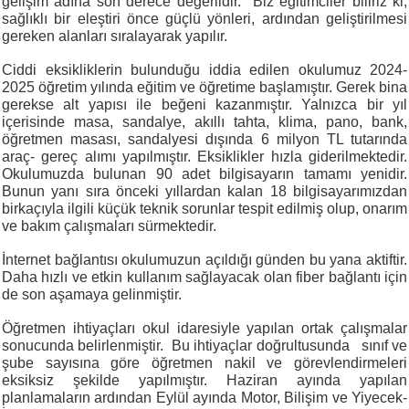
gelişim adına son derece değerlidir.
Biz eğitimciler biliriz ki,
sağlıklı bir eleştiri önce güçlü yönleri, ardından geliştirilmesi
gereken alanları sıralayarak yapılır.
Ciddi eksikliklerin bulunduğu iddia edilen okulumuz 2024-
2025 öğretim yılında eğitim ve öğretime başlamıştır. Gerek bina
gerekse alt yapısı ile beğeni kazanmıştır. Yalnızca bir yıl
içerisinde masa, sandalye, akıllı tahta, klima, pano, bank,
öğretmen masası, sandalyesi dışında 6 milyon TL tutarında
araç- gereç alımı yapılmıştır. Eksiklikler hızla giderilmektedir.
Okulumuzda bulunan 90 adet bilgisayarın tamamı yenidir.
Bunun yanı sıra önceki yıllardan kalan 18 bilgisayarımızdan
birkaçıyla ilgili küçük teknik sorunlar tespit edilmiş olup, onarım
ve bakım çalışmaları sürmektedir.
İnternet bağlantısı okulumuzun açıldığı günden bu yana aktiftir.
Daha hızlı ve etkin kullanım sağlayacak olan fiber bağlantı için
de son aşamaya gelinmiştir.
Öğretmen ihtiyaçları okul idaresiyle yapılan ortak çalışmalar
sonucunda belirlenmiştir.
Bu ihtiyaçlar doğrultusunda
sınıf ve
şube sayısına göre öğretmen nakil ve görevlendirmeleri
eksiksiz şekilde yapılmıştır. Haziran ayında yapılan
planlamaların ardından Eylül ayında Motor, Bilişim ve Yiyecek-