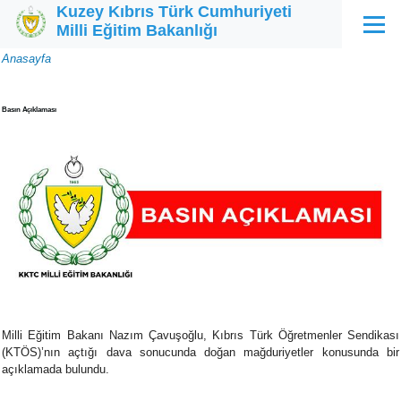
Kuzey Kıbrıs Türk Cumhuriyeti
Ana içeriğe atla
Milli Eğitim Bakanlığı
Menü
Sayfa
Anasayfa
yolu
Basın Açıklaması
Milli Eğitim Bakanı Nazım Çavuşoğlu, Kıbrıs Türk Öğretmenler Sendikası
(KTÖS)’nın açtığı dava sonucunda doğan mağduriyetler konusunda bir
açıklamada bulundu.