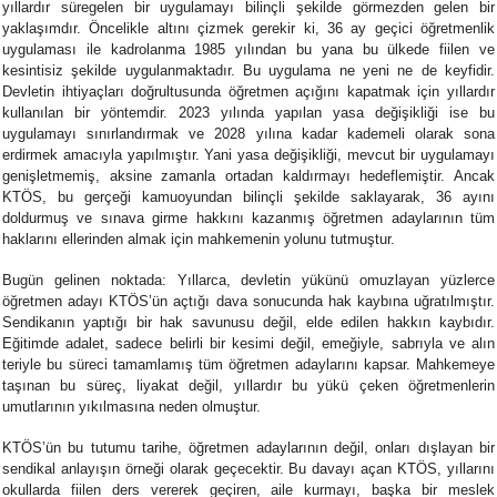
yıllardır süregelen bir uygulamayı bilinçli şekilde görmezden gelen bir
yaklaşımdır. Öncelikle altını çizmek gerekir ki, 36 ay geçici öğretmenlik
uygulaması ile kadrolanma 1985 yılından bu yana bu ülkede fiilen ve
kesintisiz şekilde uygulanmaktadır. Bu uygulama ne yeni ne de keyfidir.
Devletin ihtiyaçları doğrultusunda öğretmen açığını kapatmak için yıllardır
kullanılan bir yöntemdir. 2023 yılında yapılan yasa değişikliği ise bu
uygulamayı sınırlandırmak ve 2028 yılına kadar kademeli olarak sona
erdirmek amacıyla yapılmıştır. Yani yasa değişikliği, mevcut bir uygulamayı
genişletmemiş, aksine zamanla ortadan kaldırmayı hedeflemiştir. Ancak
KTÖS, bu gerçeği kamuoyundan bilinçli şekilde saklayarak, 36 ayını
doldurmuş ve sınava girme hakkını kazanmış öğretmen adaylarının tüm
haklarını ellerinden almak için mahkemenin yolunu tutmuştur.
Bugün gelinen noktada: Yıllarca, devletin yükünü omuzlayan yüzlerce
öğretmen adayı KTÖS’ün açtığı dava sonucunda hak kaybına uğratılmıştır.
Sendikanın yaptığı bir hak savunusu değil, elde edilen hakkın kaybıdır.
Eğitimde adalet, sadece belirli bir kesimi değil, emeğiyle, sabrıyla ve alın
teriyle bu süreci tamamlamış tüm öğretmen adaylarını kapsar. Mahkemeye
taşınan bu süreç, liyakat değil, yıllardır bu yükü çeken öğretmenlerin
umutlarının yıkılmasına neden olmuştur.
KTÖS’ün bu tutumu tarihe, öğretmen adaylarının değil, onları dışlayan bir
sendikal anlayışın örneği olarak geçecektir. Bu davayı açan KTÖS, yıllarını
okullarda fiilen ders vererek geçiren, aile kurmayı, başka bir meslek