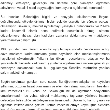
edinmeyi erteleyen, geleceğini bu sisteme göre planlayan öğretmen
adaylarının vebalini nasıl taşıyacağını kamuoyuna açıklamak zorundadır.
Bu insanlar, Bakanlığın bilgisi ve onayıyla, okullarımızın ihtiyacı
doğrultusunda görevlendirilmiş, hiçbir şekilde usulsüz bir sürecin parçası
olmamıştır. Bakanlık, mevcut uygulamayı yasayla sınırlandırarak ve 2028’e
kadar kademeli olarak sona erdirerek sorumluluk almış, sistemi
düzenlemeye, ihtiyaç olan kadroları zamanla doldurmaya ve mağduriyet
yaratmamaya çalışmıştır.
1985 yılından beri devam eden bir uygulamaya yönelik Sendikanın açtığı
dava maalesef kadro sınavına girme hayalinde olan meslektaşlarımızın
hayallerini çökertmiştir. Yıllarını bu ülkenin çocuklarına adayan ve bu
yöntemle ilkokullarda kadrolanmış yüzlerce öğretmenimiz varken gelecek yıl
neredeyse sonlanacak olan bu uygulamaya Sendika tarafından yapılan
saldırı adaletli olmamıştır.
Bugün sorulması gereken soru şudur: Bu öğretmen adaylarının kaybolan
yıllarının, bozulan hayat planlarının ve ellerinden alınan umutlarının hesabını
kim verecektir? Bu vebal ne Bakanlığın ne de öğretmen adaylarının
omuzlarındadır; bu vebal, süreci mahkemeye taşıyarak yüzlerce insanın
geleceğini belirsizliğe sürükleyenlerin üzerindedir. Bakanlık, kamu yararı ve
eğitimde istikrar adına çözüm üretme iradesini ortaya koymuştur. Sendika
ise çözüm yerine yıkımı, düzenleme yerine mağduriyeti tercih etmiştir.