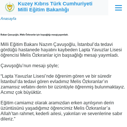
Kuzey Kıbrıs Türk Cumhuriyeti
Ana içeriğe atla
Milli Eğitim Bakanlığı
Menü
Sayfa
Anasayfa
yolu
Bakan Çavuşoğlu, Melis Özkıranlar için başsağlığı mesajı yayımladı.
Milli Eğitim Bakanı Nazım Çavuşoğlu, İstanbul’da tedavi
gördüğü hastanede hayatını kaybeden Lapta Yavuzlar Lisesi
öğrencisi Melis Özkıranlar için başsağlığı mesajı yayımladı.
Çavuşoğlu’nun mesajı şöyle;
“Lapta Yavuzlar Lisesi’nde öğrenim gören ve bir süredir
İstanbul’da tedavi gören evladımız Melis Özkıranlar’ın
zamansız vefatını derin bir üzüntüyle öğrenmiş bulunmaktayız.
Acımız çok büyüktür.
Eğitim camiamız olarak aramızdan erken ayrılışının derin
üzüntüsünü yaşadığımız öğrencimiz Melis Özkıranlar’a
Allah’tan rahmet, kederli ailesi, yakınları ve sevenlerine sabır
dileriz.”