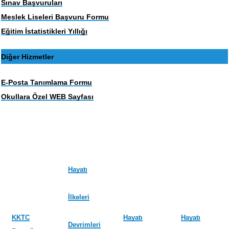
Sınav Başvuruları
Meslek Liseleri Başvuru Formu
Eğitim İstatistikleri Yıllığı
Diğer Hizmetler
E-Posta Tanımlama Formu
Okullara Özel WEB Sayfası
Hayatı
İlkeleri
KKTC
Hayatı
Hayatı
Devrimleri