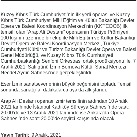
Kuzey Kıbrıs Türk Cumhuriyeti’nin ilk yerli operası ve Kuzey
Kıbrıs Türk Cumhuriyeti Milli Eğitim ve Kültür Bakanlığı Devlet
Opera ve Balesi Koordinasyon Merkezi'nin (KKTCDOB) ilk
temsili olan “Arap Ali Destanı” operasının Türkiye Prömiyeri,
100 kişinin üzerinde bir ekip ile Milli Eğitim ve Kültür Bakanlığı
Devlet Opera ve Balesi Koordinasyon Merkezi, Türkiye
Cumhuriyeti Kültür ve Turizm Bakanlığı Devlet Opera ve Balesi
Genel Müdürlüğü, ve Kuzey Kıbrıs Türk Cumhuriyeti
Cumhurbaşkanlığı Senfoni Orkestrası ortak prodüksiyonu ile 7
Aralık 2021, Salı günü İzmir Bornova Kültür Sanat Merkezi
Necdet Aydın Sahnesi’nde gerçekleştirildi.
Eser İzmir sanatseverlerinin büyük beğenisini topladı. Temsil
sonunda sanatçılar dakikalarca ayakta alkışlandı.
Arap Ali Destanı operası İzmir temsilinin ardından 10 Aralık
2021 tarihinde İstanbul Kadıköy Süreyya Sahnesi’nde saat:
20.00’de ve 13 Aralık 2021 tarihinde ise Ankara'da Opera
Sahnesi’nde saat: 20.00’de seyirci karşısında olacak.
Yayın Tarihi
9 Aralık, 2021