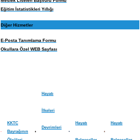
Meslek Liseleri Başvuru Formu
Eğitim İstatistikleri Yıllığı
Diğer Hizmetler
E-Posta Tanımlama Formu
Okullara Özel WEB Sayfası
Hayatı
İlkeleri
KKTC
Hayatı
Hayatı
Devrimleri
Bayrağının
Ölçüleri
Belgeseller
Belgeseller