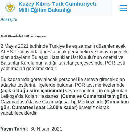
Kuzey Kıbrıs Türk Cumhuriyeti
Ana içeriğe atla
Milli Eğitim Bakanlığı
Menü
Sayfa
Anasayfa
yolu
ALES-1 Sınavı İle İlgili PCR Testi Duyurusu
2 Mayıs 2021 tarihinde Türkiye ile eş zamanlı düzenlenecek
ALES-1 sınavında görev alacak personelin ve sınava girecek
olan adayların Bulaşıcı Hatalıklar Üst Kurulu’nun önerisi ve
Bakanlar Kurulu’nun aldığı kararlar çerçevesinde, PCR testi
yaptırmaları gerekmektedir.
Bu kapsamda görev alacak personel ile sınava girecek olan
adaylar testlerini, ilçelerde bulunan PCR test merkezlerinde
(açık olduğu süre içerisinde)
veya kendileri için oluşturulan
Lefkoşa’da Kolan Hastanesi
(Cuma ve Cumartesi tam gün)
,
Gazimağusa’da ise Gazimağusa Tıp Merkezi’nde
(Cuma tam
gün, Cumartesi saat 13.00’e kadar)
ücretsiz olarak
yapabileceklerdir.
Yayın Tarihi
30 Nisan, 2021