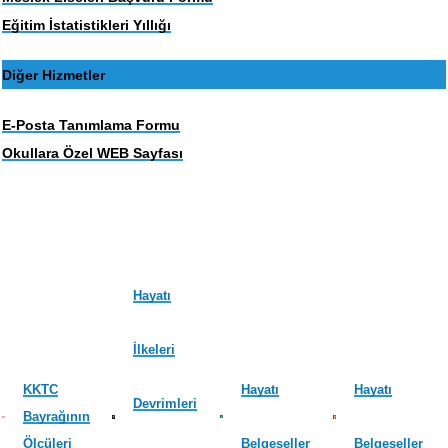
Eğitim İstatistikleri Yıllığı
Diğer Hizmetler
E-Posta Tanımlama Formu
Okullara Özel WEB Sayfası
Hayatı
İlkeleri
KKTC
Hayatı
Hayatı
Devrimleri
Bayrağının
Ölçüleri
Belgeseller
Belgeseller