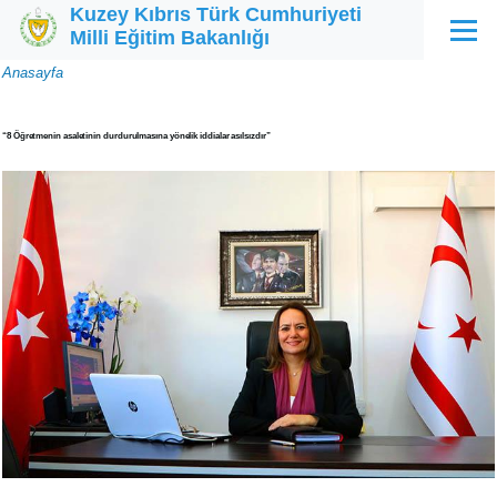
Kuzey Kıbrıs Türk Cumhuriyeti
Ana içeriğe atla
Milli Eğitim Bakanlığı
Menü
Sayfa
Anasayfa
yolu
“8 Öğretmenin asaletinin durdurulmasına yönelik iddialar asılsızdır”