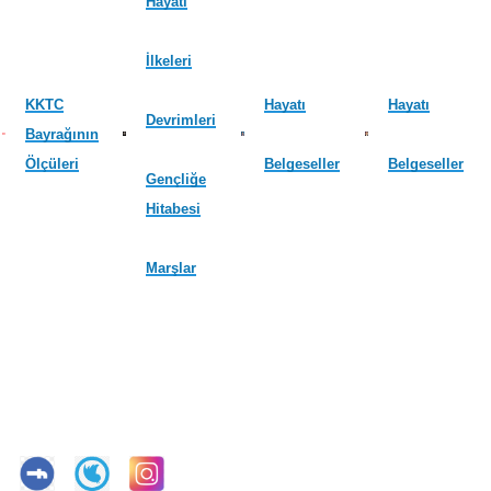
Hayatı
İlkeleri
KKTC
Hayatı
Hayatı
Devrimleri
Bayrağının
Ölçüleri
Belgeseller
Belgeseller
Gençliğe
Hitabesi
Marşlar