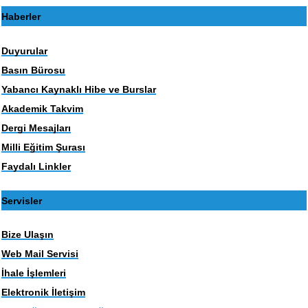
Haberler
Duyurular
Basın Bürosu
Yabancı Kaynaklı Hibe ve Burslar
Akademik Takvim
Dergi Mesajları
Milli Eğitim Şurası
Faydalı Linkler
Servisler
Bize Ulaşın
Web Mail Servisi
İhale İşlemleri
Elektronik İletişim