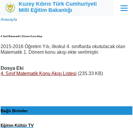
Kuzey Kıbrıs Türk Cumhuriyeti
Ana içeriğe atla
Milli Eğitim Bakanlığı
Menü
Sayfa
Anasayfa
yolu
4. Sınıf Matematik I. Dönem Konu Akışı
2015-2016 Öğretim Yılı, ilkokul 4. sınıflarda okutulacak olan
Matematik 1. Dönem konu akışı ekte verilmiştir.
Dosya Eki
4. Sınıf Matematik Konu Akışı Listesi
(235.33 KB)
Bağlı Birimler
Eğitim Kültür TV