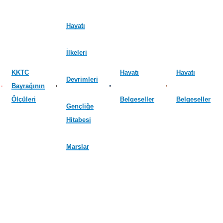
Hayatı
İlkeleri
KKTC
Hayatı
Hayatı
Devrimleri
Bayrağının
Ölçüleri
Belgeseller
Belgeseller
Gençliğe
Hitabesi
Marşlar