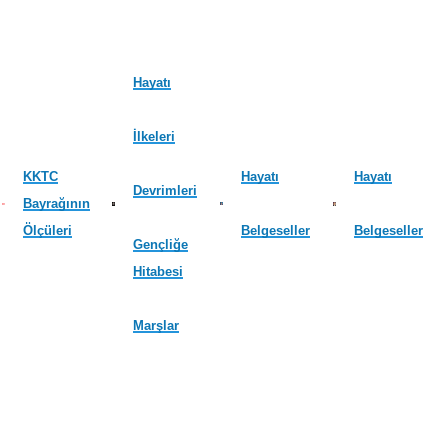
Hayatı
İlkeleri
KKTC
Hayatı
Hayatı
Devrimleri
Bayrağının
Ölçüleri
Belgeseller
Belgeseller
Gençliğe
Hitabesi
Marşlar