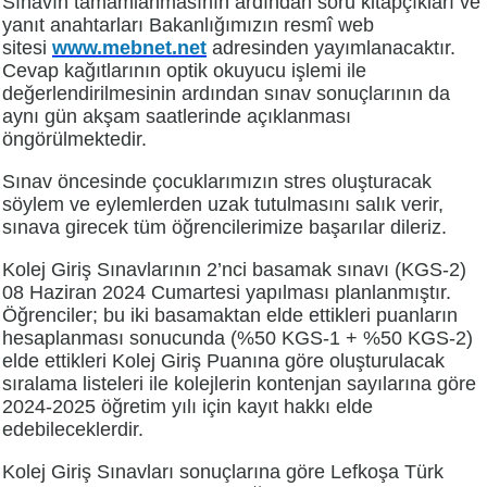
Sınavın tamamlanmasının ardından soru kitapçıkları ve
yanıt anahtarları Bakanlığımızın resmî web
sitesi
www.mebnet.net
adresinden yayımlanacaktır.
Cevap kağıtlarının optik okuyucu işlemi ile
değerlendirilmesinin ardından sınav sonuçlarının da
aynı gün akşam saatlerinde açıklanması
öngörülmektedir.
Sınav öncesinde çocuklarımızın stres oluşturacak
söylem ve eylemlerden uzak tutulmasını salık verir,
sınava girecek tüm öğrencilerimize başarılar dileriz.
Kolej Giriş Sınavlarının 2’nci basamak sınavı (KGS-2)
08 Haziran 2024 Cumartesi yapılması planlanmıştır.
Öğrenciler; bu iki basamaktan elde ettikleri puanların
hesaplanması sonucunda (%50 KGS-1 + %50 KGS-2)
elde ettikleri Kolej Giriş Puanına göre oluşturulacak
sıralama listeleri ile kolejlerin kontenjan sayılarına göre
2024-2025 öğretim yılı için kayıt hakkı elde
edebileceklerdir.
Kolej Giriş Sınavları sonuçlarına göre Lefkoşa Türk