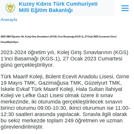
Kuzey Kıbrıs Türk Cumhuriyeti
Ana içeriğe atla
Milli Eğitim Bakanlığı
Menü
Sayfa
Anasayfa
yolu
2023-2024 Öğretim Yılı, Kolej Giriş Sınavlarının (KGS) 1’inci Basamağı (KGS-1), 27 Ocak 2023 Cumartesi Günü
Gerçekleştiriliyor
2023-2024 öğretim yılı, Kolej Giriş Sınavlarının (KGS)
1’inci Basamağı (KGS-1), 27 Ocak 2023 Cumartesi
günü gerçekleştiriliyor.
Türk Maarif Koleji, Bülent Ecevit Anadolu Lisesi, Girne
19 Mayıs TMK, Gazimağusa TMK, Güzelyurt TMK,
İskele Evkaf Türk Maarif Koleji, Hala Sultan İlahiyat
Koleji ve Lefke Gazi Lisesi olmak üzere 8 sınav
merkezinde, iki oturumda gerçekleştirilecek sınavın
birinci oturumu 09:00-10:30, ikinci oturumun ise 11:00-
12:30 saatleri arasında yapılacak. Sınavla ilgili olarak
bu sekiz merkezde toplam 249 öğretmen ve uzman
görevlendirilmiştir.