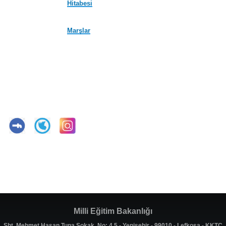
Hitabesi
Marşlar
Milli Eğitim Bakanlığı
Şht. Mehmet Hasan Tuna Sokak, No: 4,5 - Yenişehir - 99010 - Lefkoşa - KKTC