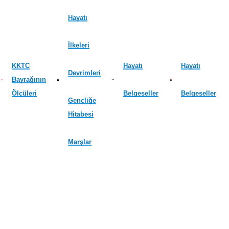
Hayatı
İlkeleri
KKTC
Hayatı
Hayatı
Devrimleri
Bayrağının
Ölçüleri
Belgeseller
Belgeseller
Gençliğe
Hitabesi
Marşlar