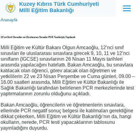
Kuzey Kıbrıs Türk Cumhuriyeti
Ana içeriğe atla
Milli Eğitim Bakanlığı
Menü
Sayfa
Anasayfa
yolu
12’nci Sınıf Sınavları ve Uluslararası Sınavlar PCR Testleriyle Yapılacak
Milli Eğitim ve Kültür Bakanı Olgun Amcaoğlu, 12’nci sınıf
sınavları ile uluslararası sınavlara girecek 9, 10, 11 ve 12’nci
sınıfların (IGCSE) sınavlarının 26 Nisan 11 Mayıs tarihleri
arasında yapılacağını hatırlattı. Bakan Amcaoğlu, bu sınavlara
katılacak olan öğrenci, görev alacak olan öğretmen ve
yetkililerin 22 ve 23 Nisan Perşembe ve Cuma günleri, 09.00 –
16.00 saatleri arasında, Milli Eğitim ve Kültür Bakanlığı ile
Sağlık Bakanlığı tarafından belirlenen PCR merkezlerinde test
yaptırmalarının zorunlu olduğunu açıkladı.
Bakan Amcaoğlu, öğrencilerin ve öğretmenlerin sınavlara,
ellerinde PCR negatif sonuç belgesi ile katılmaları gerektiğine
dikkat çekerken, Milli Eğitim ve Kültür Bakanlığı’nın da, hangi
okulların, nerede, PCR testi yapacaklarının tablosunu
yayınladığını duyurdu.