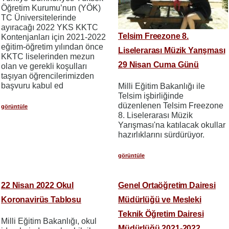
Öğretim Kurumu’nun (YÖK)
TC Üniversitelerinde
ayıracağı 2022 YKS KKTC
Telsim Freezone 8.
Kontenjanları için 2021-2022
eğitim-öğretim yılından önce
Liselerarası Müzik Yarışması
KKTC liselerinden mezun
29 Nisan Cuma Günü
olan ve gerekli koşulları
taşıyan öğrencilerimizden
başvuru kabul ed
Milli Eğitim Bakanlığı ile
Telsim işbirliğinde
düzenlenen Telsim Freezone
görüntüle
8. Liselerarası Müzik
Yarışması'na katılacak okullar
hazırlıklarını sürdürüyor.
görüntüle
22 Nisan 2022 Okul
Genel Ortaöğretim Dairesi
Koronavirüs Tablosu
Müdürlüğü ve Mesleki
Teknik Öğretim Dairesi
Milli Eğitim Bakanlığı, okul
Müdürlüğü 2021-2022