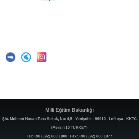
Milli Eğitim Bakanlığı
Şht. Mehmet Hasan Tuna Sokak, No: 4,5 - Yenişehir - 99010 - Lefkoşa - KKTC
(Mersin 10 TURKEY)
Tel: +90 (392) 600 1800 Fax: +90 (392) 600 1877