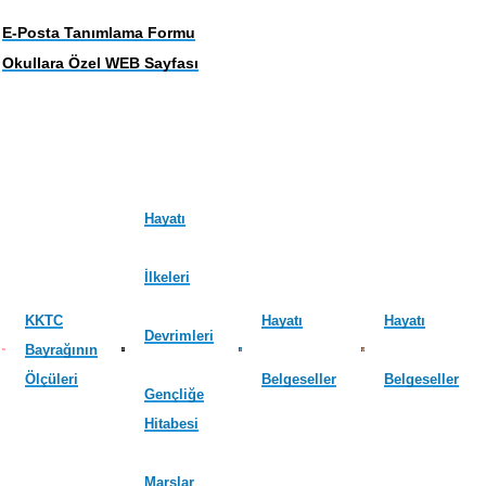
E-Posta Tanımlama Formu
Okullara Özel WEB Sayfası
Hayatı
İlkeleri
KKTC
Hayatı
Hayatı
Devrimleri
Bayrağının
Ölçüleri
Belgeseller
Belgeseller
Gençliğe
Hitabesi
Marşlar