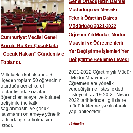
Genel Ortaöğretim Dairesi
Müdürlüğü ve Mesleki
Teknik Öğretim Dairesi
Müdürlüğü 2021-2022
Öğretim Yılı Müdür, Müdür
Cumhuriyet Meclisi Genel
Muavini ve Öğretmenlerin
Kurulu Bu Kez Çocuklarla
Yer Değiştirme İşlemleri Yer
“Çocuk Hakları” Gündemiyle
Değiştirme Bekleme Listesi
Toplandı.
2021-2022 Öğretim yılı Müdür
Milletvekili koltuklarına 6
, Müdür Muavini ve
ilçeden toplam 50 öğrencinin
Öğretmenlere yönelik
oturduğu genel kurul
yerdeğiştirme listesi ektedir.
toplantısında söz alan
Listeye itiraz 19-20-21 Nisan
öğrenciler, sosyal ve kültürel
2022 tarihlerinde ilgili daire
gelişimlerine katkı
müdürlüklerine yazılı olarak
sağlanmasını ve çocuk
yapılabilecektir.
istismarını önlemeye yönelik
farkındalığın artırılmasını
görüntüle
istedi.