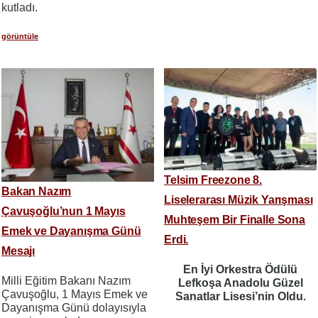
kutladı.
görüntüle
Telsim Freezone 8.
Bakan Nazım
Liselerarası Müzik Yarışması
Çavuşoğlu’nun 1 Mayıs
Muhteşem Bir Finalle Sona
Emek ve Dayanışma Günü
Erdi.
Mesajı
En İyi Orkestra Ödülü
Milli Eğitim Bakanı Nazım
Lefkoşa Anadolu Güzel
Çavuşoğlu, 1 Mayıs Emek ve
Sanatlar Lisesi’nin Oldu.
Dayanışma Günü dolayısıyla