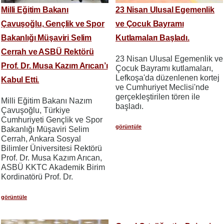
Milli Eğitim Bakanı
23 Nisan Ulusal Egemenlik
Çavuşoğlu, Gençlik ve Spor
ve Çocuk Bayramı
Bakanlığı Müşaviri Selim
Kutlamaları Başladı.
Cerrah ve ASBÜ Rektörü
23 Nisan Ulusal Egemenlik ve
Prof. Dr. Musa Kazım Arıcan’ı
Çocuk Bayramı kutlamaları,
Lefkoşa'da düzenlenen kortej
Kabul Etti.
ve Cumhuriyet Meclisi'nde
gerçekleştirilen tören ile
Milli Eğitim Bakanı Nazım
başladı.
Çavuşoğlu, Türkiye
Cumhuriyeti Gençlik ve Spor
görüntüle
Bakanlığı Müşaviri Selim
Cerrah, Ankara Sosyal
Bilimler Üniversitesi Rektörü
Prof. Dr. Musa Kazım Arıcan,
ASBÜ KKTC Akademik Birim
Kordinatörü Prof. Dr.
görüntüle