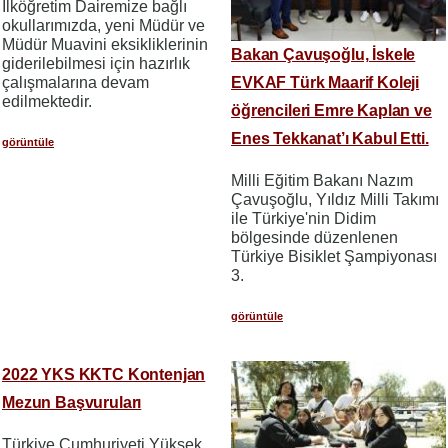
İlköğretim Dairemize bağlı
okullarımızda, yeni Müdür ve
Müdür Muavini eksikliklerinin
Bakan Çavuşoğlu, İskele
giderilebilmesi için hazırlık
EVKAF Türk Maarif Koleji
çalışmalarına devam
edilmektedir.
öğrencileri Emre Kaplan ve
Enes Tekkanat’ı Kabul Etti.
görüntüle
Milli Eğitim Bakanı Nazım
Çavuşoğlu, Yıldız Milli Takımı
ile Türkiye'nin Didim
bölgesinde düzenlenen
Türkiye Bisiklet Şampiyonası
3.
görüntüle
2022 YKS KKTC Kontenjan
Mezun Başvuruları
Türkiye Cumhuriyeti Yüksek