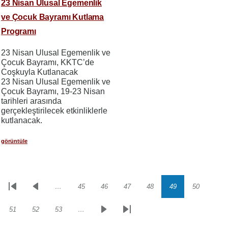
23 Nisan Ulusal Egemenlik
ve Çocuk Bayramı Kutlama
Programı
23 Nisan Ulusal Egemenlik ve
Çocuk Bayramı, KKTC’de
Coşkuyla Kutlanacak
23 Nisan Ulusal Egemenlik ve
Çocuk Bayramı, 19-23 Nisan
tarihleri arasında
gerçekleştirilecek etkinliklerle
kutlanacak.
görüntüle
…
45
46
47
48
49
50
Sayfalama
İlk
Önceki
Sayfa
Sayfa
Sayfa
Sayfa
Sayfa
Sayfa
sayfa
sayfa
51
52
53
…
Sayfa
Sayfa
Sayfa
Sonraki
Son
sayfa
sayfa