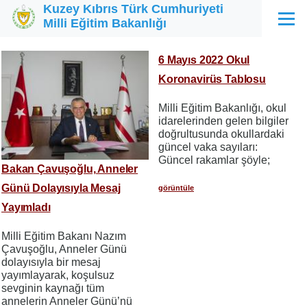
Kuzey Kıbrıs Türk Cumhuriyeti
Ana içeriğe atla
Milli Eğitim Bakanlığı
Menü
6 Mayıs 2022 Okul
Koronavirüs Tablosu
Milli Eğitim Bakanlığı, okul
idarelerinden gelen bilgiler
doğrultusunda okullardaki
güncel vaka sayıları:
Güncel rakamlar şöyle;
Bakan Çavuşoğlu, Anneler
Günü Dolayısıyla Mesaj
görüntüle
Yayımladı
Milli Eğitim Bakanı Nazım
Çavuşoğlu, Anneler Günü
dolayısıyla bir mesaj
yayımlayarak, koşulsuz
sevginin kaynağı tüm
annelerin Anneler Günü’nü