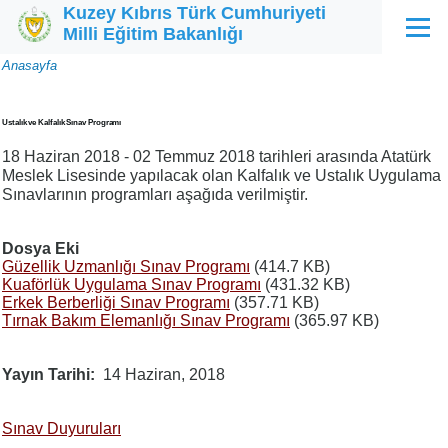
Kuzey Kıbrıs Türk Cumhuriyeti
Ana içeriğe atla
Milli Eğitim Bakanlığı
Menü
Sayfa
Anasayfa
yolu
Ustalık ve Kalfalık Sınav Programı
18 Haziran 2018 - 02 Temmuz 2018 tarihleri arasında Atatürk
Meslek Lisesinde yapılacak olan Kalfalık ve Ustalık Uygulama
Sınavlarının programları aşağıda verilmiştir.
Dosya Eki
Güzellik Uzmanlığı Sınav Programı
(414.7 KB)
Kuaförlük Uygulama Sınav Programı
(431.32 KB)
Erkek Berberliği Sınav Programı
(357.71 KB)
Tırnak Bakım Elemanlığı Sınav Programı
(365.97 KB)
Yayın Tarihi
14 Haziran, 2018
Sınav Duyuruları