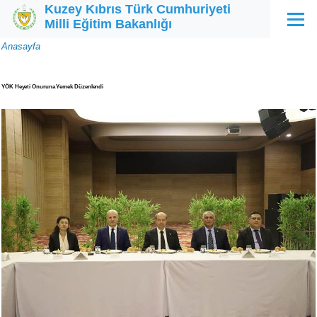
Kuzey Kıbrıs Türk Cumhuriyeti
Ana içeriğe atla
Milli Eğitim Bakanlığı
Menü
Sayfa
Anasayfa
yolu
YÖK Heyeti Onuruna Yemek Düzenlendi