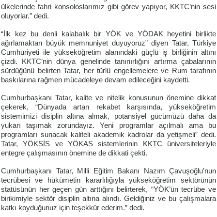
ülkelerinde fahri konsoloslarımız gibi görev yapıyor, KKTC’nin sesi
oluyorlar.” dedi.
“İlk kez bu denli kalabalık bir YÖK ve YÖDAK heyetini birlikte
ağırlamaktan büyük memnuniyet duyuyoruz” diyen Tatar, Türkiye
Cumhuriyeti ile yükseköğretim alanındaki güçlü iş birliğinin altını
çizdi. KKTC’nin dünya genelinde tanınırlığını artırma çabalarının
sürdüğünü belirten Tatar, her türlü engellemelere ve Rum tarafının
baskılarına rağmen mücadeleye devam edileceğini kaydetti.
Cumhurbaşkanı Tatar, kalite ve nitelik konusunun önemine dikkat
çekerek, “Dünyada artan rekabet karşısında, yükseköğretim
sistemimizi disiplin altına almak, potansiyel gücümüzü daha da
yukarı taşımak zorundayız. Yeni programlar açılmalı ama bu
programları sunacak kaliteli akademik kadrolar da yetişmeli” dedi.
Tatar, YÖKSİS ve YÖKAS sistemlerinin KKTC üniversiteleriyle
entegre çalışmasının önemine de dikkati çekti.
Cumhurbaşkanı Tatar, Milli Eğitim Bakanı Nazım Çavuşoğlu’nun
tecrübesi ve hükümetin kararlılığıyla yükseköğretim sektörünün
statüsünün her geçen gün arttığını belirterek, “YÖK’ün tecrübe ve
birikimiyle sektör disiplin altına alındı. Geldiğiniz ve bu çalışmalara
katkı koyduğunuz için teşekkür ederim.” dedi.