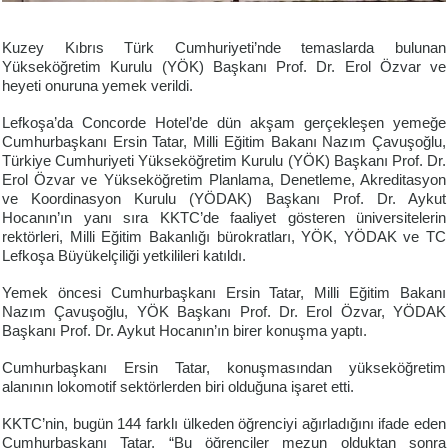
Kuzey Kıbrıs Türk Cumhuriyeti’nde temaslarda bulunan
Yükseköğretim Kurulu (YÖK) Başkanı Prof. Dr. Erol Özvar ve
heyeti onuruna yemek verildi.
Lefkoşa’da Concorde Hotel’de dün akşam gerçekleşen yemeğe
Cumhurbaşkanı Ersin Tatar, Milli Eğitim Bakanı Nazım Çavuşoğlu,
Türkiye Cumhuriyeti Yükseköğretim Kurulu (YÖK) Başkanı Prof. Dr.
Erol Özvar ve Yükseköğretim Planlama, Denetleme, Akreditasyon
ve Koordinasyon Kurulu (YÖDAK) Başkanı Prof. Dr. Aykut
Hocanın’ın yanı sıra KKTC’de faaliyet gösteren üniversitelerin
rektörleri, Milli Eğitim Bakanlığı bürokratları, YÖK, YÖDAK ve TC
Lefkoşa Büyükelçiliği yetkilileri katıldı.
Yemek öncesi Cumhurbaşkanı Ersin Tatar, Milli Eğitim Bakanı
Nazım Çavuşoğlu, YÖK Başkanı Prof. Dr. Erol Özvar, YÖDAK
Başkanı Prof. Dr. Aykut Hocanın’ın birer konuşma yaptı.
Cumhurbaşkanı Ersin Tatar, konuşmasından yükseköğretim
alanının lokomotif sektörlerden biri olduğuna işaret etti.
KKTC’nin, bugün 144 farklı ülkeden öğrenciyi ağırladığını ifade eden
Cumhurbaşkanı Tatar, “Bu öğrenciler mezun olduktan sonra