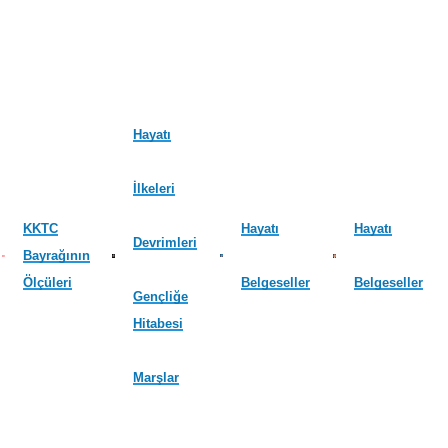
Hayatı
İlkeleri
KKTC
Hayatı
Hayatı
Devrimleri
Bayrağının
Ölçüleri
Belgeseller
Belgeseller
Gençliğe
Hitabesi
Marşlar