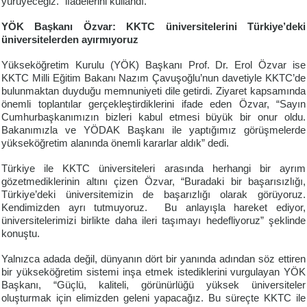
yürüyeceğiz.” ifadelerini kullandı.
YÖK Başkanı Özvar: KKTC üniversitelerini Türkiye’deki
üniversitelerden ayırmıyoruz
Yükseköğretim Kurulu (YÖK) Başkanı Prof. Dr. Erol Özvar ise
KKTC Milli Eğitim Bakanı Nazım Çavuşoğlu’nun davetiyle KKTC’de
bulunmaktan duyduğu memnuniyeti dile getirdi. Ziyaret kapsamında
önemli toplantılar gerçekleştirdiklerini ifade eden Özvar, “Sayın
Cumhurbaşkanımızın bizleri kabul etmesi büyük bir onur oldu.
Bakanımızla ve YÖDAK Başkanı ile yaptığımız görüşmelerde
yükseköğretim alanında önemli kararlar aldık” dedi.
Türkiye ile KKTC üniversiteleri arasında herhangi bir ayrım
gözetmediklerinin altını çizen Özvar, “Buradaki bir başarısızlığı,
Türkiye’deki üniversitemizin de başarızlığı olarak görüyoruz.
Kendimizden ayrı tutmuyoruz. Bu anlayışla hareket ediyor,
üniversitelerimizi birlikte daha ileri taşımayı hedefliyoruz” şeklinde
konuştu.
Yalnızca adada değil, dünyanın dört bir yanında adından söz ettiren
bir yükseköğretim sistemi inşa etmek istediklerini vurgulayan YÖK
Başkanı, “Güçlü, kaliteli, görünürlüğü yüksek üniversiteler
oluşturmak için elimizden geleni yapacağız. Bu süreçte KKTC ile