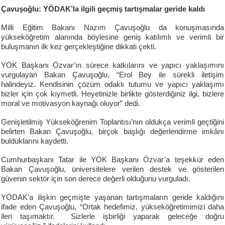
Çavuşoğlu: YÖDAK’la ilgili geçmiş tartışmalar geride kaldı
Milli Eğitim Bakanı Nazım Çavuşoğlu da konuşmasında
yükseköğretim alanında böylesine geniş katılımlı ve verimli bir
buluşmanın ilk kez gerçekleştiğine dikkati çekti.
YÖK Başkanı Özvar’ın sürece katkılarını ve yapıcı yaklaşımını
vurgulayan Bakan Çavuşoğlu, “Erol Bey ile sürekli iletişim
halindeyiz. Kendisinin çözüm odaklı tutumu ve yapıcı yaklaşımı
bizler için çok kıymetli. Heyetinizle birlikte gösterdiğiniz ilgi, bizlere
moral ve motivasyon kaynağı oluyor” dedi.
Genişletilmiş Yükseköğrenim Toplantısı’nın oldukça verimli geçtiğini
belirten Bakan Çavuşoğlu, birçok başlığı değerlendirme imkânı
bulduklarını kaydetti.
Cumhurbaşkanı Tatar ile YÖK Başkanı Özvar’a teşekkür eden
Bakan Çavuşoğlu, üniversitelere verilen destek ve gösterilen
güvenin sektör için son derece değerli olduğunu vurguladı.
YÖDAK’a ilişkin geçmişte yaşanan tartışmaların geride kaldığını
ifade eden Çavuşoğlu, “Ortak hedefimiz, yükseköğretimimizi daha
ileri taşımaktır. Sizlerle işbirliği yaparak geleceğe doğru