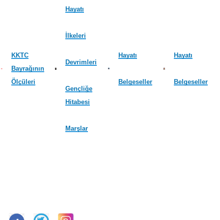
Hayatı
İlkeleri
KKTC
Hayatı
Hayatı
Devrimleri
Bayrağının
Ölçüleri
Belgeseller
Belgeseller
Gençliğe
Hitabesi
Marşlar