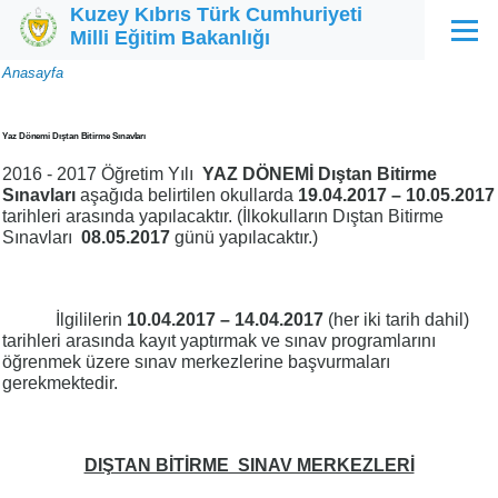
Kuzey Kıbrıs Türk Cumhuriyeti
Ana içeriğe atla
Milli Eğitim Bakanlığı
Menü
Sayfa
Anasayfa
yolu
Yaz Dönemi Dıştan Bitirme Sınavları
2016 - 2017 Öğretim Yılı
YAZ DÖNEMİ Dıştan Bitirme
Sınavları
aşağıda belirtilen okullarda
19.04.2017 – 10.05.2017
tarihleri arasında yapılacaktır. (İlkokulların Dıştan Bitirme
Sınavları
08.05.2017
günü yapılacaktır.)
İlgililerin
10.04.2017 – 14.04.2017
(her iki tarih dahil)
tarihleri arasında kayıt yaptırmak ve sınav programlarını
öğrenmek üzere sınav merkezlerine başvurmaları
gerekmektedir.
DIŞTAN BİTİRME SINAV MERKEZLERİ