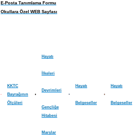
E-Posta Tanımlama Formu
Okullara Özel WEB Sayfası
Hayatı
İlkeleri
KKTC
Hayatı
Hayatı
Devrimleri
Bayrağının
Ölçüleri
Belgeseller
Belgeseller
Gençliğe
Hitabesi
Marşlar