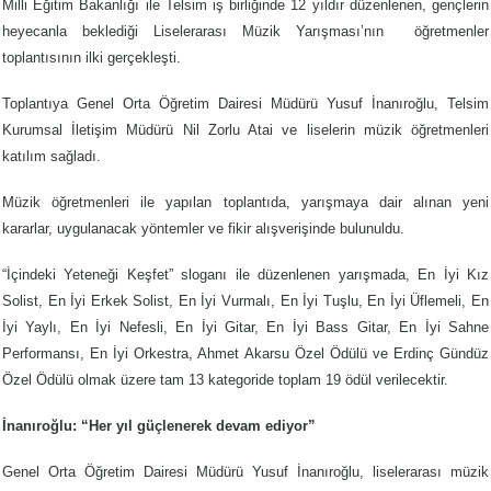
Milli Eğitim Bakanlığı ile Telsim iş birliğinde 12 yıldır düzenlenen, gençlerin
heyecanla beklediği Liselerarası Müzik Yarışması’nın
öğretmenler
toplantısının ilki gerçekleşti.
Toplantıya Genel Orta Öğretim Dairesi Müdürü Yusuf İnanıroğlu, Telsim
Kurumsal İletişim Müdürü Nil Zorlu Atai ve liselerin müzik öğretmenleri
katılım sağladı.
Müzik öğretmenleri ile yapılan toplantıda, yarışmaya dair alınan yeni
kararlar, uygulanacak yöntemler ve fikir alışverişinde bulunuldu.
“İçindeki Yeteneği Keşfet” sloganı ile düzenlenen yarışmada, En İyi Kız
Solist, En İyi Erkek Solist, En İyi Vurmalı, En İyi Tuşlu, En İyi Üflemeli, En
İyi Yaylı, En İyi Nefesli, En İyi Gitar, En İyi Bass Gitar, En İyi Sahne
Performansı, En İyi Orkestra, Ahmet Akarsu Özel Ödülü ve Erdinç Gündüz
Özel Ödülü olmak üzere tam 13 kategoride toplam 19 ödül verilecektir.
İnanıroğlu: “Her yıl güçlenerek devam ediyor”
Genel Orta Öğretim Dairesi Müdürü Yusuf İnanıroğlu, liselerarası müzik