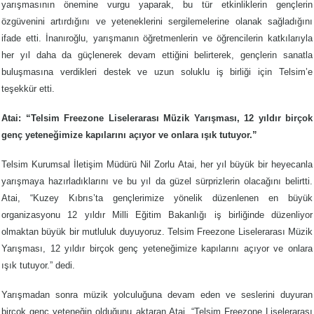
yarışmasının önemine vurgu yaparak, bu tür etkinliklerin gençlerin
özgüvenini artırdığını ve yeteneklerini sergilemelerine olanak sağladığını
ifade etti. İnanıroğlu, yarışmanın öğretmenlerin ve öğrencilerin katkılarıyla
her yıl daha da güçlenerek devam ettiğini belirterek, gençlerin sanatla
buluşmasına verdikleri destek ve uzun soluklu iş birliği için Telsim’e
teşekkür etti.
Atai: “Telsim Freezone Liselerarası Müzik Yarışması, 12 yıldır birçok
genç yeteneğimize kapılarını açıyor ve onlara ışık tutuyor.”
Telsim Kurumsal İletişim Müdürü Nil Zorlu Atai, her yıl büyük bir heyecanla
yarışmaya hazırladıklarını ve bu yıl da güzel sürprizlerin olacağını belirtti.
Atai, “Kuzey Kıbrıs’ta gençlerimize yönelik düzenlenen en büyük
organizasyonu 12 yıldır Milli Eğitim Bakanlığı iş birliğinde düzenliyor
olmaktan büyük bir mutluluk duyuyoruz. Telsim Freezone Liselerarası Müzik
Yarışması, 12 yıldır birçok genç yeteneğimize kapılarını açıyor ve onlara
ışık tutuyor.” dedi.
Yarışmadan sonra müzik yolculuğuna devam eden ve seslerini duyuran
birçok genç yeteneğin olduğunu aktaran Atai, “Telsim Freezone Liselerarası