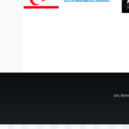
Şht. Meh