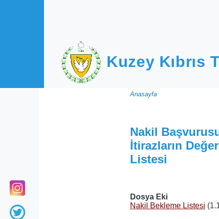
Ana içeriğe atla
Kuzey Kıbrıs T
Sayfa
Anasayfa
yolu
Nakil Başvurus
İtirazların Değ
Listesi
Dosya Eki
Nakil Bekleme Listesi
(1.