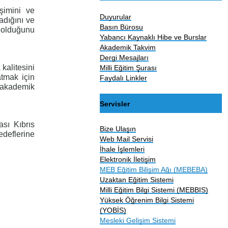
şimini ve
Duyurular
adığını ve
Basın Bürosu
ı olduğunu
Yabancı Kaynaklı Hibe ve Burslar
Akademik Takvim
Dergi Mesajları
kalitesini
Milli Eğitim Şurası
atmak için
Faydalı Linkler
m akademik
Servisler
sı Kıbrıs
Bize Ulaşın
edeflerine
Web Mail Servisi
İhale İşlemleri
Elektronik İletişim
MEB Eğitim Bilişim Ağı (MEBEBA)
Uzaktan Eğitim Sistemi
Milli Eğitim Bilgi Sistemi (MEBBIS)
Yüksek Öğrenim Bilgi Sistemi
(YOBİS)
Mesleki Gelişim Sistemi