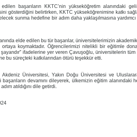
edilen başarıların KKTC’nin yükseköğretim alanındaki geli
isini gösterdiğini belirtirken, KKTC yükseköğrenimine katkı sağl
 gelecek sunma hedefine bir adım daha yaklaşılmasına yardımc
nında elde edilen bu tür başarılar, üniversitelerimizin akademik 
 ortaya koymaktadır. Öğrencilerimizi nitelikli bir eğitimle don
e şayandır” ifadelerine yer veren Çavuşoğlu, üniversitelerin tü
ne bu süreçteki katkılarından ötürü teşekkür etti.
kdeniz Üniversitesi, Yakın Doğu Üniversitesi ve Uluslarara
ği başarıların devamını dileyerek, ülkemizin eğitim alanındaki h
dım atıldığını dile getirdi.
024