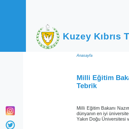
Ana içeriğe atla
Kuzey Kıbrıs T
Sayfa
Anasayfa
yolu
Milli Eğitim Ba
Tebrik
Milli Eğitim Bakanı Naz
dünyanın en iyi üniversit
Yakın Doğu Üniversitesi ve 