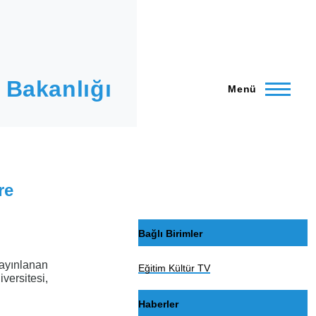
 Bakanlığı
Menü
re
Bağlı Birimler
ayınlanan
Eğitim Kültür TV
versitesi,
Haberler