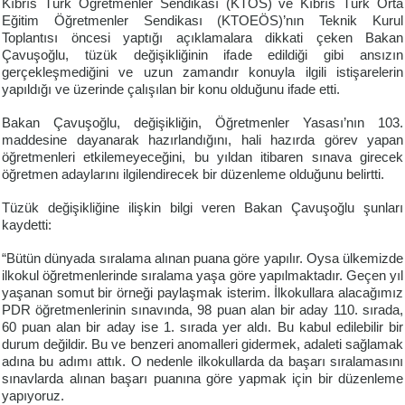
Kıbrıs Türk Öğretmenler Sendikası (KTÖS) ve Kıbrıs Türk Orta
Eğitim Öğretmenler Sendikası (KTOEÖS)’nın Teknik Kurul
Toplantısı öncesi yaptığı açıklamalara dikkati çeken Bakan
Çavuşoğlu, tüzük değişikliğinin ifade edildiği gibi ansızın
gerçekleşmediğini ve uzun zamandır konuyla ilgili istişarelerin
yapıldığı ve üzerinde çalışılan bir konu olduğunu ifade etti.
Bakan Çavuşoğlu, değişikliğin, Öğretmenler Yasası’nın 103.
maddesine dayanarak hazırlandığını, hali hazırda görev yapan
öğretmenleri etkilemeyeceğini, bu yıldan itibaren sınava girecek
öğretmen adaylarını ilgilendirecek bir düzenleme olduğunu belirtti.
Tüzük değişikliğine ilişkin bilgi veren Bakan Çavuşoğlu şunları
kaydetti:
“Bütün dünyada sıralama alınan puana göre yapılır. Oysa ülkemizde
ilkokul öğretmenlerinde sıralama yaşa göre yapılmaktadır. Geçen yıl
yaşanan somut bir örneği paylaşmak isterim. İlkokullara alacağımız
PDR öğretmenlerinin sınavında, 98 puan alan bir aday 110. sırada,
60 puan alan bir aday ise 1. sırada yer aldı. Bu kabul edilebilir bir
durum değildir. Bu ve benzeri anomalleri gidermek, adaleti sağlamak
adına bu adımı attık. O nedenle ilkokullarda da başarı sıralamasını
sınavlarda alınan başarı puanına göre yapmak için bir düzenleme
yapıyoruz.