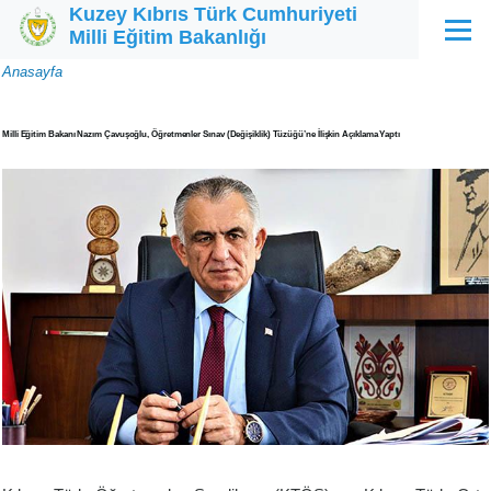
Kuzey Kıbrıs Türk Cumhuriyeti
Ana içeriğe atla
Milli Eğitim Bakanlığı
Menü
Sayfa
Anasayfa
yolu
Milli Eğitim Bakanı Nazım Çavuşoğlu, Öğretmenler Sınav (Değişiklik) Tüzüğü’ne İlişkin Açıklama Yaptı