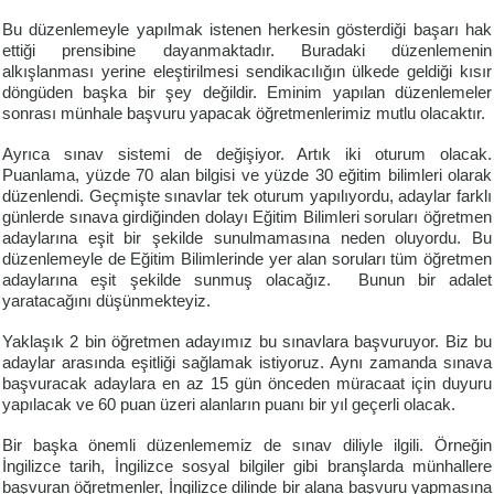
Bu düzenlemeyle yapılmak istenen herkesin gösterdiği başarı hak
ettiği prensibine dayanmaktadır. Buradaki düzenlemenin
alkışlanması yerine eleştirilmesi sendikacılığın ülkede geldiği kısır
döngüden başka bir şey değildir. Eminim yapılan düzenlemeler
sonrası münhale başvuru yapacak öğretmenlerimiz mutlu olacaktır.
Ayrıca sınav sistemi de değişiyor. Artık iki oturum olacak.
Puanlama, yüzde 70 alan bilgisi ve yüzde 30 eğitim bilimleri olarak
düzenlendi. Geçmişte sınavlar tek oturum yapılıyordu, adaylar farklı
günlerde sınava girdiğinden dolayı Eğitim Bilimleri soruları öğretmen
adaylarına eşit bir şekilde sunulmamasına neden oluyordu. Bu
düzenlemeyle de Eğitim Bilimlerinde yer alan soruları tüm öğretmen
adaylarına eşit şekilde sunmuş olacağız. Bunun bir adalet
yaratacağını düşünmekteyiz.
Yaklaşık 2 bin öğretmen adayımız bu sınavlara başvuruyor. Biz bu
adaylar arasında eşitliği sağlamak istiyoruz. Aynı zamanda sınava
başvuracak adaylara en az 15 gün önceden müracaat için duyuru
yapılacak ve 60 puan üzeri alanların puanı bir yıl geçerli olacak.
Bir başka önemli düzenlememiz de sınav diliyle ilgili. Örneğin
İngilizce tarih, İngilizce sosyal bilgiler gibi branşlarda münhallere
başvuran öğretmenler, İngilizce dilinde bir alana başvuru yapmasına