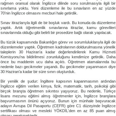
rağmen oransal olarak İngilizce dilinde soru sorulmasıyla ilgili bir
sınırlama yoktu. Yeni düzenleme ile bu sınavların en az yüzde
70’nin İngilizce olmasını mecburi hale getirdik.
Sınav itirazlarıyla ilgili de bir boşluk vardı. Bu konuda da düzenleme
yaptık. Artık öğretmenlik sınavlarına itirazlar, kamu görevlileri
sınavlarında olduğu gibi belirli bir prosedüre bağlı olarak yapılacak.
Bu tüzük kapsamında Bakanlığın görev ve sorumluluklarıyla ilgili de
düzenlemeler yaptık. Öğretmen kadrolarının doldurulmasına yönelik
taleplerin 30 Haziran’a kadar değerlendirilerek Kamu Hizmeti
Komisyonu’na bildirilmesi zorunluluğunu kendimize getirdik. Daha
önce bu maddenin ucu daha açıktı. Öğretmen atamalarında bu
nedenle bazı gecikmeler yaşandı. Bu gecikmeler yaşanmasın diye
30 Haziran’a kadar bir süre sınırı oluşturduk.
Bir yenilik de şudur: İngiltere kapısının kapanmasının ardından
İngilizce eğitim verilen kimya, fizik, matematik, tarih, psikoloji gibi
birçok branşta öğretmen sıkıntısı yaşıyoruz. Bu nedenle, Türkçe
lisans mezunu eğitimi almış öğretmenler için, İngilizce branşlara
başvurmasının önünü açıyoruz. Bunun için münhale başvuracak
adayın Avrupa Dil Pasaportu (CEFR) göre C1 düzeyinde İngilizce
sertifikası olması ve mesleki YÖKDİL'den en az 85 puan almış
olması gerekmektedir.