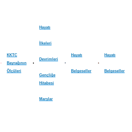
Hayatı
İlkeleri
KKTC
Hayatı
Hayatı
Devrimleri
Bayrağının
Ölçüleri
Belgeseller
Belgeseller
Gençliğe
Hitabesi
Marşlar