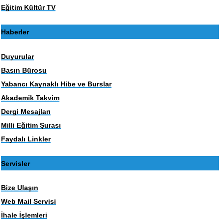
Eğitim Kültür TV
Haberler
Duyurular
Basın Bürosu
Yabancı Kaynaklı Hibe ve Burslar
Akademik Takvim
Dergi Mesajları
Milli Eğitim Şurası
Faydalı Linkler
Servisler
Bize Ulaşın
Web Mail Servisi
İhale İşlemleri