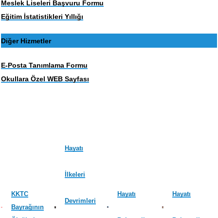
Meslek Liseleri Başvuru Formu
Eğitim İstatistikleri Yıllığı
Diğer Hizmetler
E-Posta Tanımlama Formu
Okullara Özel WEB Sayfası
Hayatı
İlkeleri
KKTC
Hayatı
Hayatı
Devrimleri
Bayrağının