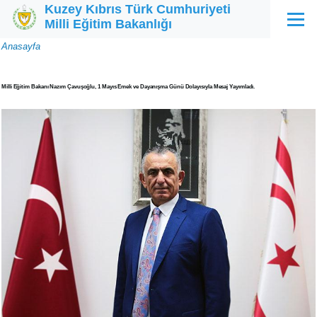
Kuzey Kıbrıs Türk Cumhuriyeti
Ana içeriğe atla
Milli Eğitim Bakanlığı
Menü
Sayfa
Anasayfa
yolu
Milli Eğitim Bakanı Nazım Çavuşoğlu, 1 Mayıs Emek ve Dayanışma Günü Dolayısıyla Mesaj Yayımladı.