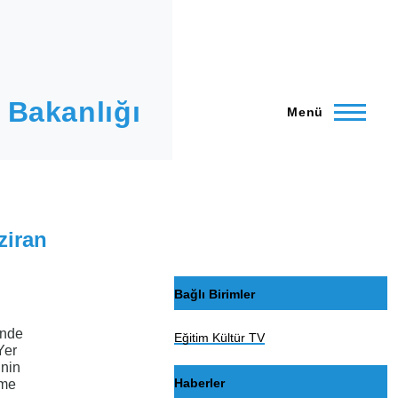
 Bakanlığı
Menü
ziran
Bağlı Birimler
inde
Eğitim Kültür TV
Yer
inin
Haberler
tme