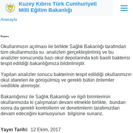
Kuzey Kıbrıs Türk Cumhuriyeti
Ana içeriğe atla
Milli Eğitim Bakanlığı
Menü
Sayfa
Anasayfa
yolu
Duyuru
Okullarımızın açılması ile birlikte Sağlık Bakanlığı tarafından
tüm okullarımızda su analizleri gerçekleştirilmiş ve bu
analizler sonucunda bazı okul depolarında koli basili bakterisi
tespit edildiği bakanlığımıza bildirilmiştir.
Yapılan analizler sonucu bakterinin tespit edildiği okullarımızın
okul idareleri ile görüşülmüş ve gerekli bütün önlemler
ivedilikle alınmıştır.
Bakanlığımız ile Sağlık Bakanlığı ve ilgili birimlerinin
okullarımızda ki çalışmaları devam etmekle birlikte, bundan
sonra da gerekli kontrollerin ve denetimlerin tarafımızdan
devam edeceğini kamuoyunun bilgisine sunarız.
Yayın Tarihi
12 Ekim, 2017