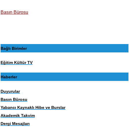
Basın Bürosu
Bağlı Birimler
Eğitim Kültür TV
Haberler
Duyurular
Basın Bürosu
Yabancı Kaynaklı Hibe ve Burslar
Akademik Takvim
Dergi Mesajları