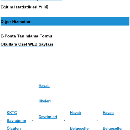
Eğitim İstatistikleri Yıllığı
Diğer Hizmetler
E-Posta Tanımlama Formu
Okullara Özel WEB Sayfası
Hayatı
İlkeleri
KKTC
Hayatı
Hayatı
Devrimleri
Bayrağının
Ölçüleri
Belgeseller
Belgeseller