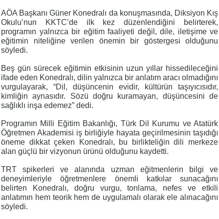
AÖA Başkanı Güner Konedralı da konuşmasında, Diksiyon Kış
Okulu’nun KKTC’de ilk kez düzenlendiğini belirterek,
programın yalnızca bir eğitim faaliyeti değil, dile, iletişime ve
eğitimin niteliğine verilen önemin bir göstergesi olduğunu
söyledi.
Beş gün sürecek eğitimin etkisinin uzun yıllar hissedileceğini
ifade eden Konedralı, dilin yalnızca bir anlatım aracı olmadığını
vurgulayarak, “Dil, düşüncenin evidir, kültürün taşıyıcısıdır,
kimliğin aynasıdır. Sözü doğru kuramayan, düşüncesini de
sağlıklı inşa edemez” dedi.
Programın Milli Eğitim Bakanlığı, Türk Dil Kurumu ve Atatürk
Öğretmen Akademisi iş birliğiyle hayata geçirilmesinin taşıdığı
öneme dikkat çeken Konedralı, bu birlikteliğin dili merkeze
alan güçlü bir vizyonun ürünü olduğunu kaydetti.
TRT spikerleri ve alanında uzman eğitmenlerin bilgi ve
deneyimleriyle öğretmenlere önemli katkılar sunacağını
belirten Konedralı, doğru vurgu, tonlama, nefes ve etkili
anlatımın hem teorik hem de uygulamalı olarak ele alınacağını
söyledi.