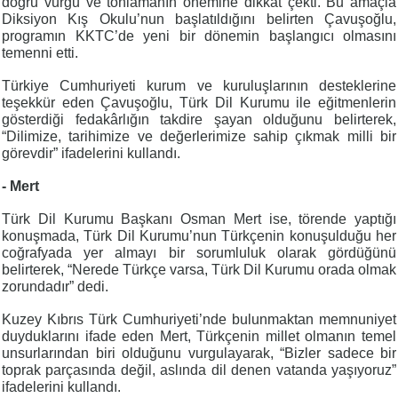
doğru vurgu ve tonlamanın önemine dikkat çekti. Bu amaçla
Diksiyon Kış Okulu’nun başlatıldığını belirten Çavuşoğlu,
programın KKTC’de yeni bir dönemin başlangıcı olmasını
temenni etti.
Türkiye Cumhuriyeti kurum ve kuruluşlarının desteklerine
teşekkür eden Çavuşoğlu, Türk Dil Kurumu ile eğitmenlerin
gösterdiği fedakârlığın takdire şayan olduğunu belirterek,
“Dilimize, tarihimize ve değerlerimize sahip çıkmak milli bir
görevdir” ifadelerini kullandı.
- Mert
Türk Dil Kurumu Başkanı Osman Mert ise, törende yaptığı
konuşmada, Türk Dil Kurumu’nun Türkçenin konuşulduğu her
coğrafyada yer almayı bir sorumluluk olarak gördüğünü
belirterek, “Nerede Türkçe varsa, Türk Dil Kurumu orada olmak
zorundadır” dedi.
Kuzey Kıbrıs Türk Cumhuriyeti’nde bulunmaktan memnuniyet
duyduklarını ifade eden Mert, Türkçenin millet olmanın temel
unsurlarından biri olduğunu vurgulayarak, “Bizler sadece bir
toprak parçasında değil, aslında dil denen vatanda yaşıyoruz”
ifadelerini kullandı.