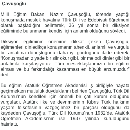
-Çavuşoğlu
Milli Eğitim Bakanı Nazım Çavuşoğlu, törende yaptığı
konuşmada meslek hayatına Türk Dili ve Edebiyatı öğretmeni
olarak başladığını belirterek, 36 yıl sonra bir diksiyon
eğitiminde bulunmanın kendisi için anlamlı olduğunu söyledi.
Diksiyon eğitiminin önemine dikkat çeken Çavuşoğlu,
eğitmenleri dinledikçe konuşmanın ahenkli, anlamlı ve vurgulu
bir anlatıma dönüştüğünü daha iyi gördüğünü ifade ederek,
“Konuşmadan ziyade bir şiir okur gibi, bir melodi dinler gibi bir
anlatımla karşılaşıyoruz. Tüm meslektaşlarımızın bu eğitimi
alması ve bu farkındalığı kazanması en büyük arzumuzdur”
dedi.
Bu eğitimi Atatürk Öğretmen Akademisi iş birliğiyle hayata
geçirmekten mutluluk duyduklarını belirten Çavuşoğlu, Türk Dil
Kurumu’nun kendileri için önemli bir çatı kurum olduğunu
vurguladı. Atatürk ilke ve devrimlerinin Kıbrıs Türk halkının
yaşam felsefesinin vazgeçilmez bir parçası olduğunu da
kaydeden Çavuşoğlu, Türk Dil Kurumu’nun 1932’de, Atatürk
Öğretmen Akademisi’nin ise 1937 yılında kurulduğunu
hatırlattı.