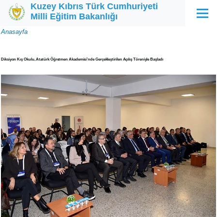
Kuzey Kıbrıs Türk Cumhuriyeti
Ana içeriğe atla
Milli Eğitim Bakanlığı
Menü
Sayfa
Anasayfa
yolu
Diksiyon Kış Okulu, Atatürk Öğretmen Akademisi’nde Gerçekleştirilen Açılış Töreniyle Başladı