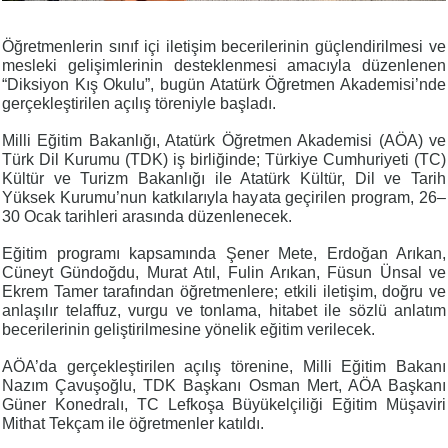
Öğretmenlerin sınıf içi iletişim becerilerinin güçlendirilmesi ve
mesleki gelişimlerinin desteklenmesi amacıyla düzenlenen
“Diksiyon Kış Okulu”, bugün Atatürk Öğretmen Akademisi’nde
gerçekleştirilen açılış töreniyle başladı.
Milli Eğitim Bakanlığı, Atatürk Öğretmen Akademisi (AÖA) ve
Türk Dil Kurumu (TDK) iş birliğinde; Türkiye Cumhuriyeti (TC)
Kültür ve Turizm Bakanlığı ile Atatürk Kültür, Dil ve Tarih
Yüksek Kurumu’nun katkılarıyla hayata geçirilen program, 26–
30 Ocak tarihleri arasında düzenlenecek.
Eğitim programı kapsamında Şener Mete, Erdoğan Arıkan,
Cüneyt Gündoğdu, Murat Atıl, Fulin Arıkan, Füsun Ünsal ve
Ekrem Tamer tarafından öğretmenlere; etkili iletişim, doğru ve
anlaşılır telaffuz, vurgu ve tonlama, hitabet ile sözlü anlatım
becerilerinin geliştirilmesine yönelik eğitim verilecek.
AÖA’da gerçekleştirilen açılış törenine, Milli Eğitim Bakanı
Nazım Çavuşoğlu, TDK Başkanı Osman Mert, AÖA Başkanı
Güner Konedralı, TC Lefkoşa Büyükelçiliği Eğitim Müşaviri
Mithat Tekçam ile öğretmenler katıldı.