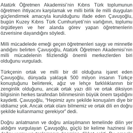
Atatürk Öğretmen Akademisi’nin Kıbrıs Türk toplumunun
öğretmen ihtiyacını karşılamak ve milli birlik ile milli duyguları
güçlendirmek amacıyla kurulduğunu ifade eden Çavuşoğlu,
bugün Kuzey Kıbrıs Türk Cumhuriyeti’nin varlığının, toplumu
örgütleyen ve her alanda görev yapan öğretmenlerin
özverisine dayandığını söyledi.
Milli mücadelede emeği geçen öğretmenleri saygı ve minnetle
andığını belirten Çavuşoğlu, Atatürk Öğretmen Akademisi’nin
milli mücadelenin filizlendiği önemli merkezlerden biri
olduğunu vurguladı.
Türkçenin ortak ve milli bir dil olduğuna işaret eden
Çavuşoğlu, dünyada yaklaşık 500 milyon insanın Türkçe
konuştuğunu belirterek, ağız ve lehçe farklılıklarının bir
zenginlik olduğunu, ancak ortak yazı dili ve ortak diksiyon
bilgisinin herkes tarafından bilinmesinin büyük önem taşıdığını
kaydetti. Çavuşoğlu, “Hepimiz aynı şekilde konuşalım diye bir
iddiamız yok. Ancak ortak olanı bilmemiz ve ortak dili en doğru
şekilde kullanmamız gerekiyor” dedi.
Doğru anlatmanın ve doğru anlaşılmanın temelinde dilin yer
aldığını vurgulayan Çavuşoğlu, güçlü bir kelime hazinesi ile