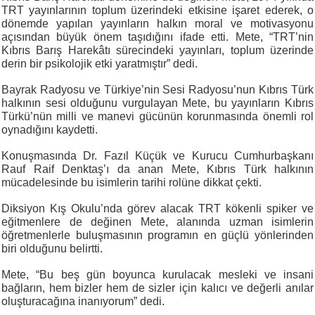
TRT yayınlarının toplum üzerindeki etkisine işaret ederek, o
dönemde yapılan yayınların halkın moral ve motivasyonu
açısından büyük önem taşıdığını ifade etti. Mete, “TRT’nin
Kıbrıs Barış Harekâtı sürecindeki yayınları, toplum üzerinde
derin bir psikolojik etki yaratmıştır” dedi.
Bayrak Radyosu ve Türkiye’nin Sesi Radyosu’nun Kıbrıs Türk
halkının sesi olduğunu vurgulayan Mete, bu yayınların Kıbrıs
Türkü’nün milli ve manevi gücünün korunmasında önemli rol
oynadığını kaydetti.
Konuşmasında Dr. Fazıl Küçük ve Kurucu Cumhurbaşkanı
Rauf Raif Denktaş’ı da anan Mete, Kıbrıs Türk halkının
mücadelesinde bu isimlerin tarihi rolüne dikkat çekti.
Diksiyon Kış Okulu’nda görev alacak TRT kökenli spiker ve
eğitmenlere de değinen Mete, alanında uzman isimlerin
öğretmenlerle buluşmasının programın en güçlü yönlerinden
biri olduğunu belirtti.
Mete, “Bu beş gün boyunca kurulacak mesleki ve insani
bağların, hem bizler hem de sizler için kalıcı ve değerli anılar
oluşturacağına inanıyorum” dedi.