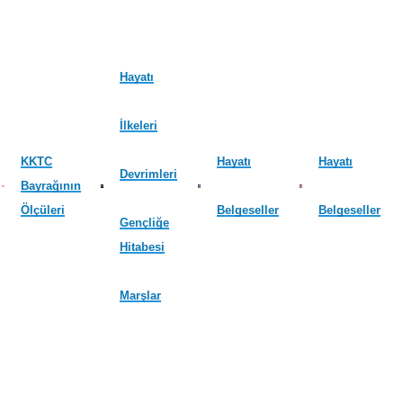
Hayatı
İlkeleri
KKTC
Hayatı
Hayatı
Devrimleri
Bayrağının
Ölçüleri
Belgeseller
Belgeseller
Gençliğe
Hitabesi
Marşlar