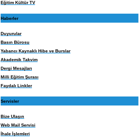
Eğitim Kültür TV
Haberler
Duyurular
Basın Bürosu
Yabancı Kaynaklı Hibe ve Burslar
Akademik Takvim
Dergi Mesajları
Milli Eğitim Şurası
Faydalı Linkler
Servisler
Bize Ulaşın
Web Mail Servisi
İhale İşlemleri