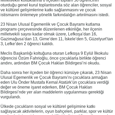
Milletvekili koltuklarına 6 ilçeden toplam 50 öğrencinin
oturduğu genel kurul toplantısında söz alan öğrenciler, sosyal
ve kültürel gelişimlerine katkı sağlanmasını ve çocuk
istismarını önlemeye yönelik farkındalığın artırılmasını istedi.
23 Nisan Ulusal Egemenlik ve Çocuk Bayramı kutlama
programı çerçevesinde düzenlenen etkinliğe, her ilçenin
milletvekili sayısı kadar olmak üzere, Lefkoşa’dan 16,
Gazimağusa’dan 13, Girne’den 11, İskele’den 5, Güzelyurt’tan
3, Lefke’den 2 öğrenci katıldı.
Meclis Başkanlığı koltuğuna oturan Lefkoşa 9 Eylül İlkokulu
öğrencisi Özüm Fahrioğlu, önce çocuklarla birlikte öğrenci
andını, ardından BM Çocuk Hakları Bildirgesi’ni okudu.
Daha sonra her ilçeden bir öğrenci kürsüye çıkarak, 23 Nisan
Ulusal Egemenlik ve Çocuk Bayramı’nı çocuklara armağan
eden Ulu Önder Mustafa Kemal Atatürk’ün çocuklara verdiği
değer ve öneme işaret ederken, BM Çocuk Hakları
Bildirgesi’nde yer alan maddelerin uygulanması gerektiği
vurgulandı.
Ülkede çocukların sosyal ve kültürel gelişimine katkı
sağlayacak aktivitelerin, oyun bahçeleri, parklar, spor ve kültür