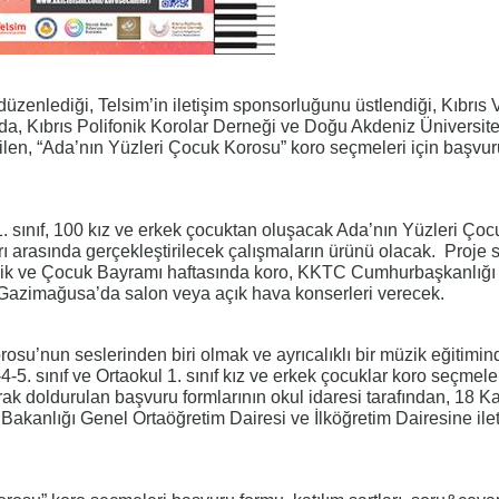
 düzenlediği, Telsim’in iletişim sponsorluğunu üstlendiği, Kıbrıs V
a, Kıbrıs Polifonik Korolar Derneği ve Doğu Akdeniz Üniversite
rilen, “Ada’nın Yüzleri Çocuk Korosu” koro seçmeleri için başvur
1. sınıf, 100 kız ve erkek çocuktan oluşacak Ada’nın Yüzleri Çoc
rı arasında gerçekleştirilecek çalışmaların ürünü olacak. Proje
ik ve Çocuk Bayramı haftasında koro, KKTC Cumhurbaşkanlığı
 Gazimağusa’da salon veya açık hava konserleri verecek.
osu’nun seslerinden biri olmak ve ayrıcalıklı bir müzik eğitimi
4-5. sınıf ve Ortaokul 1. sınıf kız ve erkek çocuklar koro seçmele
larak doldurulan başvuru formlarının okul idaresi tarafından, 18 
m Bakanlığı Genel Ortaöğretim Dairesi ve İlköğretim Dairesine ile