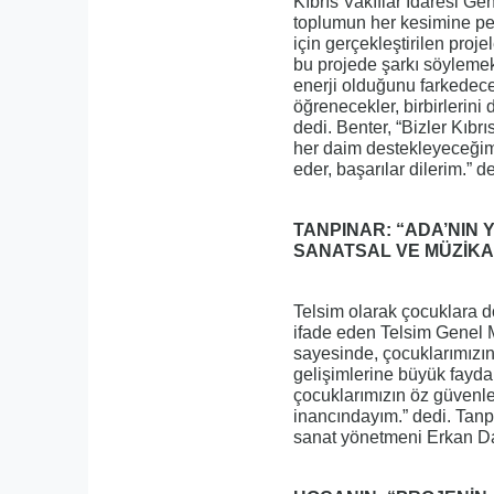
Kıbrıs Vakıflar İdaresi Gen
toplumun her kesimine pek
için gerçekleştirilen pro
bu projede şarkı söylemekl
enerji olduğunu farkedece
öğrenecekler, birbirlerin
dedi. Benter, “Bizler Kıbrı
her daim destekleyeceğimi
eder, başarılar dilerim.” de
TANPINAR: “ADA’NIN
SANATSAL VE MÜZİKA
Telsim olarak çocuklara 
ifade eden Telsim Genel 
sayesinde, çocuklarımızın
gelişimlerine büyük fayda
çocuklarımızın öz güvenleri
inancındayım.” dedi. Tanp
sanat yönetmeni Erkan Dağ