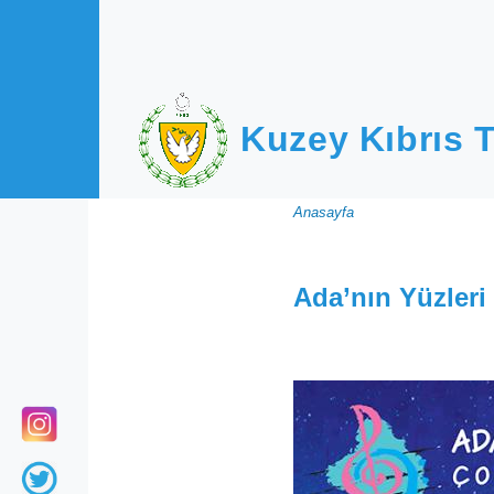
Ana içeriğe atla
Kuzey Kıbrıs T
Sayfa
Anasayfa
yolu
Ada’nın Yüzleri