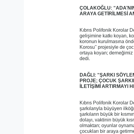
ÇOLAKOĞLU: “ADA’NIN
ARAYA GETİRİLMESİ A
Kıbrıs Polifonik Korolar 
gelişimine katkı koyan, k
koronun kurulmasına önder
Korosu'' projesiyle de ço
ortaya koyan; derneğimiz 
dedi.
DAĞLI: “ŞARKI SÖYL
PROJE; ÇOCUK ŞARKI
İLETİŞİMİ ARTIRMAYI
Kıbrıs Polifonik Korolar 
şarkılarıyla büyüyen ilkö
şarkıların büyük bir kısm
dolayı, vaktinin büyük kısm
olmaktan; oyunlar oynama
çocukları bir araya getir