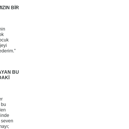
ZIN BİR
nin
ok
Çocuk
jeyi
ederim.”
AYAN BU
DAKİ
er
 bu
den
çinde
i seven
mayı;