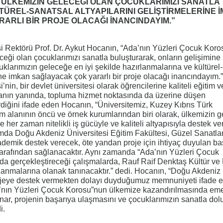
 ÜLKEMİZİN GELECEĞİ OLAN ÇOCUKLARIMIZI SANATLA
ÜREL-SANATSAL ALTYAPILARINI GELİŞTİRMELERİNE 
ARLI BİR PROJE OLACAĞI İNANCINDAYIM.”
 Rektörü Prof. Dr. Aykut Hocanın, “Ada’nın Yüzleri Çocuk Koro
ceği olan çocuklarımızı sanatla buluşturarak, onların gelişimine
uklarımızın geleceğe en iyi şekilde hazırlanmalarına ve kültürel
rine imkan sağlayacak çok yararlı bir proje olacağı inancındayım.”
nin, bir devlet üniversitesi olarak öğrencilerine kaliteli eğitim v
anın yanında, topluma hizmet noktasında da üzerine düşen
rdiğini ifade eden Hocanın, “Üniversitemiz, Kuzey Kıbrıs Türk
 alanının öncü ve örnek kurumlarından biri olarak, ülkemizin g
e her zaman nitelikli iş gücüyle ve kaliteli altyapısıyla destek v
da Doğu Akdeniz Üniversitesi Eğitim Fakültesi, Güzel Sanatlar
demik destek verecek, öte yandan proje için ihtiyaç duyulan bask
tarafından sağlanacaktır. Aynı zamanda “Ada’nın Yüzleri Çocuk
 gerçekleştireceği çalışmalarda, Rauf Raif Denktaş Kültür ve
llanmalarına olanak tanınacaktır.” dedi. Hocanın, “Doğu Akdeniz
rojeye destek vermekten dolayı duyduğumuz memnuniyeti ifade 
da’nın Yüzleri Çocuk Korosu”nun ülkemize kazandırılmasında em
nar, projenin başarıya ulaşmasını ve çocuklarımızın sanatla dol
i.