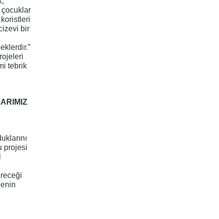
k,
 çocuklar
oristleri
izevi bir
klerdir.”
rojeleri
i tebrik
ARIMIZ
uklarını
 projesi
l
ireceği
jenin