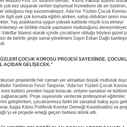
el Müdürü Prof. Dr. İbrahim Benter, “Kıbrıs Vakıflar İdaresi olara
 çok kez ulaşarak verilen toplumsal hizmetlerin de en özelinin,
jeler olduğunu hep savunmaktayız. Ada’nın Yüzleri Çocuk Korosu k
e ilgili pek çok konuda eğitim alırken, sahip oldukları sesin muc
kler. Yaş aralıklarına uygun yüksek kalitede müzik icra etmeyi
i dinlemeyi ve birlikte müzik yapmanın mutluluğunu deneyimleyece
s Vakıflar İdaresi olarak içinde çocukların olduğu böylesi güzel p
zi de belirtir, proje sanat yönetmeni Sayın Erkan Dağlı kardeşim
di.
 YÜZLERİ ÇOCUK KOROSU PROJESİ SAYESİNDE, ÇOCUKL
L AÇIDAN GELİŞECEK.”
dokunan projelerde her zaman yer almaktan büyük mutluluk duyd
Müdür Yardımcısı Fevzi Tanpınar,
“Ada’nın Yüzleri Çocuk Korosu
 koro kültürü yeniden hayat bulacak, onların sanatsal ve kültüre
 sağlanacaktır. Proje sayesinde verilecek profesyonel eğitimler,
ni geliştirirken, çocuklarımıza farklı bir sanatsal bakış açısı get
ınar, başta Kıbrıs Polifonik Korolar Derneği Koordinatörü ve pro
lı’yı ve projede emeği geçen herkesi tebrik etti.