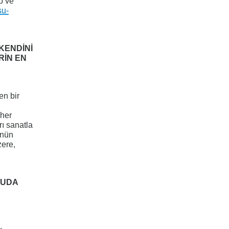
p ve
su-
KENDİNİ
RİN EN
en bir
 her
ı sanatla
ünün
zere,
NUDA