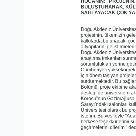
HOCANIN: “PROJENİN,
BULUŞTURARAK, KÜLT
SAĞLAYACAK ÇOK YAR
Doğu Akdeniz Üniversitesi
projesinin, ülkemizin gele
katkılarda bulunacak, çoc
altyapılarını geliştirmele
Doğu Akdeniz Üniversitesi’
araştırma imkanları sunm
sorumlulukları yerine geti
Cumhuriyeti yükseköğretim
için önem taşıyan projeler
sürdürmektedir. Bu bağlam
Bölümü, proje ekibine aka
desteği de üniversitemiz 
Korosu”nun Gazimağusa’da
Sarayı’ndaki salonları ku
Üniversitesi olarak bu p
isterim. Bu vesileyle “A
herkese teşekkürlerimi su
geçirmelerini dilerim.” ded