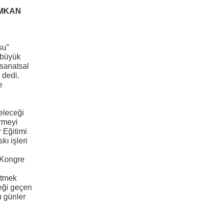
İMKAN
su”
 büyük
-sanatsal
 dedi.
e
eleceği
ermeyi
 Eğitimi
ı işleri
 Kongre
etmek
eği geçen
u günler