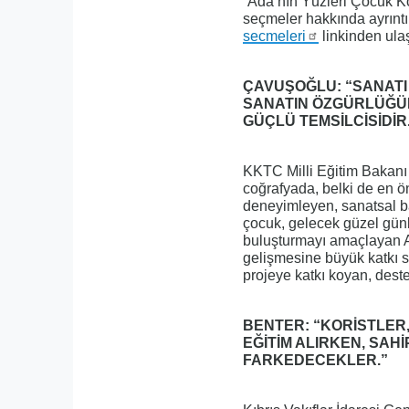
“Ada’nın Yüzleri Çocuk Ko
seçmeler hakkında ayrıntıl
secmeleri
linkinden ulaş
ÇAVUŞOĞLU: “SANATI
SANATIN ÖZGÜRLÜĞÜN
GÜÇLÜ TEMSİLCİSİDİR
KKTC Milli Eğitim Bakanı
coğrafyada, belki de en ö
deneyimleyen, sanatsal b
çocuk, gelecek güzel günl
buluşturmayı amaçlayan A
gelişmesine büyük katkı s
projeye katkı koyan, dest
BENTER: “KORİSTLER
EĞİTİM ALIRKEN, SAH
FARKEDECEKLER.”