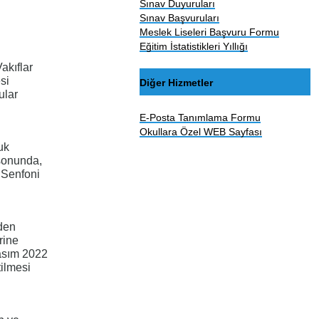
Sınav Duyuruları
Sınav Başvuruları
Meslek Liseleri Başvuru Formu
Eğitim İstatistikleri Yıllığı
akıflar
si
Diğer Hizmetler
ular
E-Posta Tanımlama Formu
Okullara Özel WEB Sayfası
uk
 sonunda,
 Senfoni
nden
rine
Kasım 2022
tilmesi