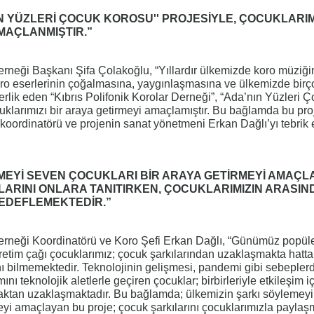
 YÜZLERİ ÇOCUK KOROSU'' PROJESİYLE, ÇOCUKLARIMI
MAÇLANMIŞTIR.”
Derneği Başkanı Şifa Çolakoğlu, “Yıllardır ülkemizde koro müziği
oro eserlerinin çoğalmasına, yaygınlaşmasına ve ülkemizde birç
lik eden “Kıbrıs Polifonik Korolar Derneği”, “Ada’nın Yüzleri 
cuklarımızı bir araya getirmeyi amaçlamıştır. Bu bağlamda bu pro
koordinatörü ve projenin sanat yönetmeni Erkan Dağlı’yı tebrik 
EMEYİ SEVEN ÇOCUKLARI BİR ARAYA GETİRMEYİ AMAÇL
LARINI ONLARA TANITIRKEN, ÇOCUKLARIMIZIN ARASIN
 HEDEFLEMEKTEDİR.”
Derneği Koordinatörü ve Koro Şefi Erkan Dağlı, “Günümüz popül
ğretim çağı çocuklarımız; çocuk şarkılarından uzaklaşmakta hatta
ını bilmemektedir. Teknolojinin gelişmesi, pandemi gibi sebepler
ını teknolojik aletlerle geçiren çocuklar; birbirleriyle etkileşim i
ktan uzaklaşmaktadır. Bu bağlamda; ülkemizin şarkı söylemey
meyi amaçlayan bu proje; çocuk şarkılarını çocuklarımızla paylaş