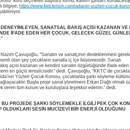
rosu” koro seçmeleri başvuru formu, katılım şartları, soru&ceva
ı bilgiye,
https://www.kktctelsim.com/adanin-yuzleri-cocuk-koro
abiliniyor.
 DENEYİMLEYEN, SANATSAL BAKIŞ AÇISI KAZANAN VE 
DE İFADE EDEN HER ÇOCUK, GELECEK GÜZEL GÜNLE
.”
 Nazım Çavuşoğlu, “Sanatın ve sanatçının desteklenmesi gerek
nemli olan şey çocukların sanatla iç içe büyümesidir. Sanatı
akış açısı kazanan ve kendini sanatın özgürlüğünde ifade eden
erin en güçlü temsilcisidir.” dedi. Çavuşoğlu, “KKTC'de çocuklar
da'nın Yüzleri Çocuk Korosu, çocuklarda şarkı söyleme kültür
ağlayacaktır. Başta proje sanat yönetmeni Erkan Dağlı olmak ü
ek veren tüm kurum ve kuruluşlara teşekkür ederim.” dedi.
, BU PROJEDE ŞARKI SÖYLEMEKLE İLGİLİ PEK ÇOK KO
İP OLDUKLARI SESİN MUCİZEVİ BİR ENERJİ OLDUĞUNU