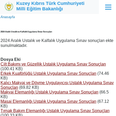
Kuzey Kıbrıs Türk Cumhuriyeti
Ana içeriğe atla
Milli Eğitim Bakanlığı
Menü
Sayfa
Anasayfa
yolu
2024 Aralık Ustalık ve Kalfalık Uygulama Sınav Sonuçları
2024 Aralık Ustalık ve Kalfalık Uygulama Sınav sonuçları ekte
sunulmaktadır.
Dosya Eki
Cilt Bakımı ve Güzellik Ustalık Uygulama Sınav Sonuçları
(100.41 KB)
Erkek Kuaförlüğü Ustalık Uygulama Sınav Sonuçları
(74.46
KB)
Kalıcı Makyaj ve Dövme Uygulayıcısı Ustalık Uygulama Sınav
Sonuçları
(69.82 KB)
Makyaj Elemanlığı Ustalık Uygulama Sınav Sonuçları
(66.5
KB)
Masaj Elemanlığı Ustalık Uygulama Sınav Sonuçları
(67.12
KB)
Tırnak Bakım Elemanlığı Ustalık Uygulama Sınav Sonuçları
(100.33 KB)