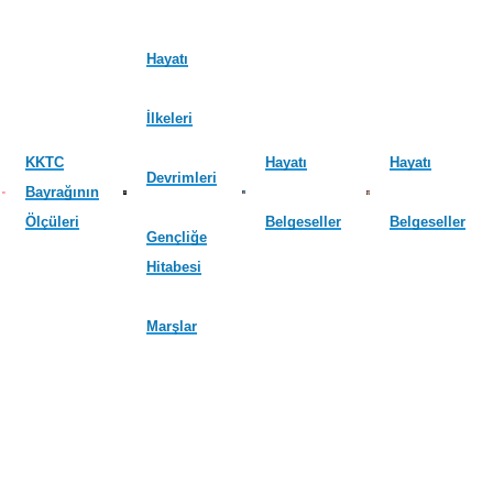
Hayatı
İlkeleri
KKTC
Hayatı
Hayatı
Devrimleri
Bayrağının
Ölçüleri
Belgeseller
Belgeseller
Gençliğe
Hitabesi
Marşlar