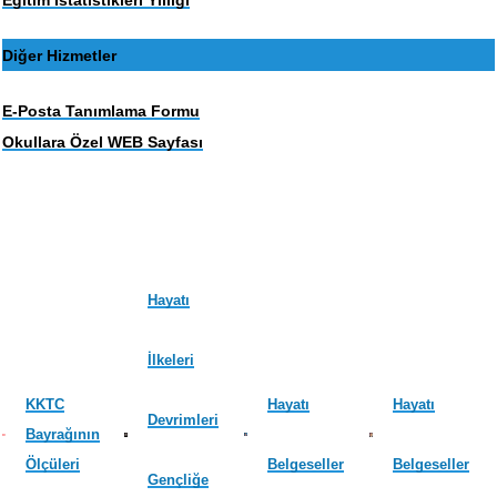
Eğitim İstatistikleri Yıllığı
Diğer Hizmetler
E-Posta Tanımlama Formu
Okullara Özel WEB Sayfası
Hayatı
İlkeleri
KKTC
Hayatı
Hayatı
Devrimleri
Bayrağının
Ölçüleri
Belgeseller
Belgeseller
Gençliğe