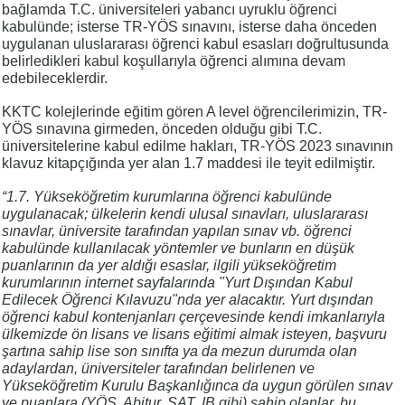
bağlamda T.C. üniversiteleri yabancı uyruklu öğrenci
kabulünde; isterse TR-YÖS sınavını, isterse daha önceden
uygulanan uluslararası öğrenci kabul esasları doğrultusunda
belirledikleri kabul koşullarıyla öğrenci alımına devam
edebileceklerdir.
KKTC kolejlerinde eğitim gören A level öğrencilerimizin, TR-
YÖS sınavına girmeden, önceden olduğu gibi T.C.
üniversitelerine kabul edilme hakları, TR-YÖS 2023 sınavının
klavuz kitapçığında yer alan 1.7 maddesi ile teyit edilmiştir.
“1.7. Yükseköğretim kurumlarına öğrenci kabulünde
uygulanacak; ülkelerin kendi ulusal sınavları, uluslararası
sınavlar, üniversite tarafından yapılan sınav vb. öğrenci
kabulünde kullanılacak yöntemler ve bunların en düşük
puanlarının da yer aldığı esaslar, ilgili yükseköğretim
kurumlarının internet sayfalarında "Yurt Dışından Kabul
Edilecek Öğrenci Kılavuzu"nda yer alacaktır. Yurt dışından
öğrenci kabul kontenjanları çerçevesinde kendi imkanlarıyla
ülkemizde ön lisans ve lisans eğitimi almak isteyen, başvuru
şartına sahip lise son sınıfta ya da mezun durumda olan
adaylardan, üniversiteler tarafından belirlenen ve
Yükseköğretim Kurulu Başkanlığınca da uygun görülen sınav
ve puanlara (YÖS, Abitur, SAT, IB gibi) sahip olanlar, bu