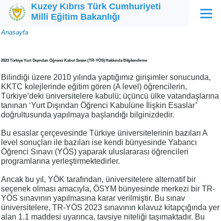
Kuzey Kıbrıs Türk Cumhuriyeti
Ana içeriğe atla
Milli Eğitim Bakanlığı
Menü
Sayfa
Anasayfa
yolu
2023 Türkiye Yurt Dışından Öğrenci Kabul Sınavı (TR-YÖS) Hakkında Bilgilendirme
Bilindiği üzere 2010 yılında yaptığımız girişimler sonucunda,
KKTC kolejlerinde eğitim gören (A level) öğrencilerin,
Türkiye’deki üniversitelere kabulü; üçüncü ülke vatandaşlarına
tanınan ‘Yurt Dışından Öğrenci Kabulüne İlişkin Esaslar’
doğrultusunda yapılmaya başlandığı bilginizdedir.
Bu esaslar çerçevesinde Türkiye üniversitelerinin bazıları A
level sonuçları ile bazıları ise kendi bünyesinde Yabancı
Öğrenci Sınavı (YÖS) yaparak uluslararası öğrencileri
programlarına yerleştirmektedirler.
Ancak bu yıl, YÖK tarafından, üniversitelere alternatif bir
seçenek olması amacıyla, ÖSYM bünyesinde merkezi bir TR-
YÖS sınavının yapılmasına karar verilmiştir. Bu sınav
üniversitelere, TR-YÖS 2023 sınavının kılavuz kitapçığında yer
alan 1.1 maddesi uyarınca, tavsiye niteliği taşımaktadır. Bu