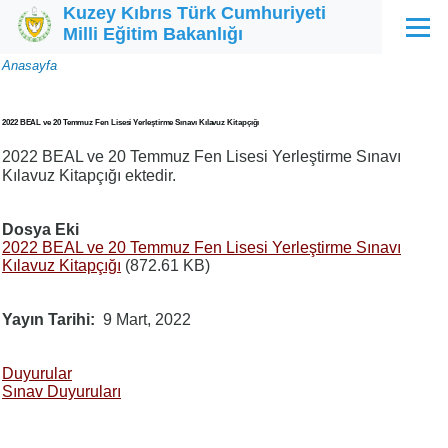
Kuzey Kıbrıs Türk Cumhuriyeti
Ana içeriğe atla
Milli Eğitim Bakanlığı
Menü
Sayfa
Anasayfa
yolu
2022 BEAL ve 20 Temmuz Fen Lisesi Yerleştirme Sınavı Kılavuz Kitapçığı
2022 BEAL ve 20 Temmuz Fen Lisesi Yerleştirme Sınavı
Kılavuz Kitapçığı ektedir.
Dosya Eki
2022 BEAL ve 20 Temmuz Fen Lisesi Yerleştirme Sınavı
Kılavuz Kitapçığı
(872.61 KB)
Yayın Tarihi
9 Mart, 2022
Duyurular
Sınav Duyuruları