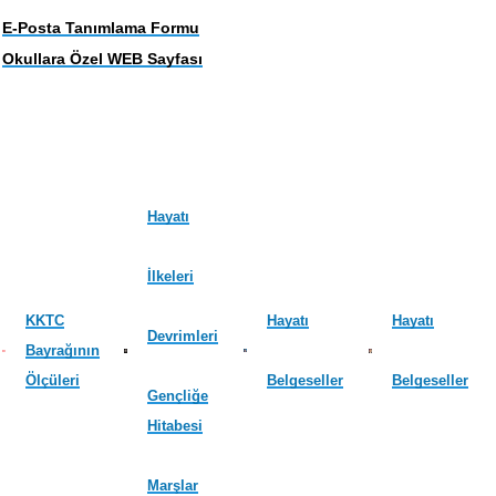
E-Posta Tanımlama Formu
Okullara Özel WEB Sayfası
Hayatı
İlkeleri
KKTC
Hayatı
Hayatı
Devrimleri
Bayrağının
Ölçüleri
Belgeseller
Belgeseller
Gençliğe
Hitabesi
Marşlar