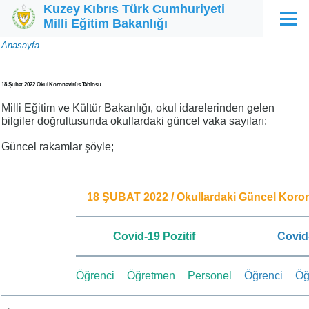
Kuzey Kıbrıs Türk Cumhuriyeti
Ana içeriğe atla
Milli Eğitim Bakanlığı
Menü
Sayfa
Anasayfa
yolu
18 Şubat 2022 Okul Koronavirüs Tablosu
Milli Eğitim ve Kültür Bakanlığı, okul idarelerinden gelen
bilgiler doğrultusunda okullardaki güncel vaka sayıları:
Güncel rakamlar şöyle;
18 ŞUBAT 2022 / Okullardaki Güncel Koro
Covid-19 Pozitif
Covid
Öğrenci
Öğretmen
Personel
Öğrenci
Öğ