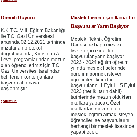
Önemli Duyuru
Meslek Liseleri İçin İkinci Tur
Başvurular Yarın Başlıyor
K.K.T.C. Milli Eğitim Bakanlığı
ile T.C. Gazi Üniversitesi
Mesleki Teknik Öğretim
arasında 02.12.2021 tarihinde
Dairesi’ne bağlı meslek
imzalanan protokol
liseleri için ikinci tur
doğrultusunda, Kolejlerin A-
başvurular yarın başlıyor.
Level programlarından mezun
2023 - 2024 eğitim öğretim
olan öĝrencilerimiz için T.C.
yılında meslek liselerinde
Gazi Üniversitesi tarafından
öğrenim görmek isteyen
belirlenen kontenjanlara
öğrenciler, ikinci tur
başvuru alınmaya
başvurularını 1 Eylül – 5 Eylül
başlanmıştır.
2023 (her iki tarih dahil)
tarihlerinde mezun oldukları
görüntüle
okullara yapacak. Özel
okullardan mezun olup
mesleki eğitim almak isteyen
öğrenciler ise başvurularını
herhangi bir meslek lisesinde
yapabilecek.