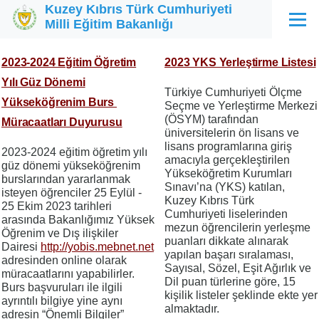
Kuzey Kıbrıs Türk Cumhuriyeti
Ana içeriğe atla
Milli Eğitim Bakanlığı
Menü
2023-2024 Eğitim Öğretim
2023 YKS Yerleştirme Listesi
Yılı Güz Dönemi
Türkiye Cumhuriyeti Ölçme
Yükseköğrenim Burs
Seçme ve Yerleştirme Merkezi
(ÖSYM) tarafından
Müracaatları Duyurusu
üniversitelerin ön lisans ve
lisans programlarına giriş
2023-2024 eğitim öğretim yılı
amacıyla gerçekleştirilen
güz dönemi yükseköğrenim
Yükseköğretim Kurumları
burslarından yararlanmak
Sınavı’na (YKS) katılan,
isteyen öğrenciler 25 Eylül -
Kuzey Kıbrıs Türk
25 Ekim 2023 tarihleri
Cumhuriyeti liselerinden
arasında Bakanlığımız Yüksek
mezun öğrencilerin yerleşme
Öğrenim ve Dış ilişkiler
puanları dikkate alınarak
Dairesi
http://yobis.mebnet.net
yapılan başarı sıralaması,
adresinden online olarak
Sayısal, Sözel, Eşit Ağırlık ve
müracaatlarını yapabilirler.
Dil puan türlerine göre, 15
Burs başvuruları ile ilgili
kişilik listeler şeklinde ekte yer
ayrıntılı bilgiye yine aynı
almaktadır.
adresin “Önemli Bilgiler”