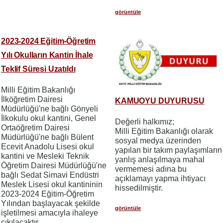
görüntüle
2023-2024 Eğitim-Öğretim
Yılı Okulların Kantin İhale
Teklif Süresi Uzatıldı
Milli Eğitim Bakanlığı
İlköğretim Dairesi
KAMUOYU DUYURUSU
Müdürlüğü'ne bağlı Gönyeli
İlkokulu okul kantini, Genel
Değerli halkımız;
Ortaöğretim Dairesi
​​​​​​​Milli Eğitim Bakanlığı olarak
Müdürlüğü'ne bağlı Bülent
sosyal medya üzerinden
Ecevit Anadolu Lisesi okul
yapılan bir takım paylaşımların
kantini ve Mesleki Teknik
yanlış anlaşılmaya mahal
Öğretim Dairesi Müdürlüğü'ne
vermemesi adına bu
bağlı Sedat Simavi Endüstri
açıklamayı yapma ihtiyacı
Meslek Lisesi okul kantininin
hissedilmiştir.
2023-2024 Eğitim-Öğretim
Yılından başlayacak şekilde
görüntüle
işletilmesi amacıyla ihaleye
çıkılacaktır.