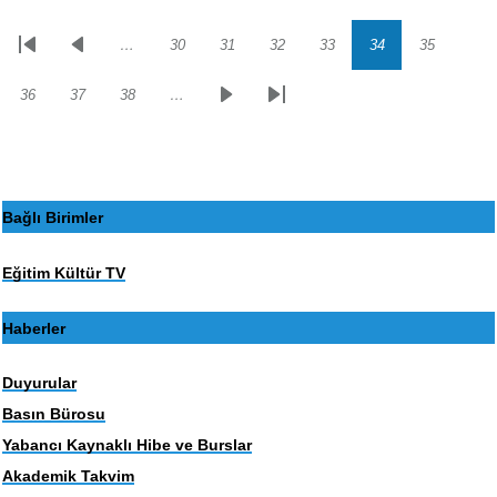
…
30
31
32
33
34
35
Sayfalama
İlk
Önceki
Sayfa
Sayfa
Sayfa
Sayfa
Sayfa
Sayfa
sayfa
sayfa
36
37
38
…
Sayfa
Sayfa
Sayfa
Sonraki
Son
sayfa
sayfa
Bağlı Birimler
Eğitim Kültür TV
Haberler
Duyurular
Basın Bürosu
Yabancı Kaynaklı Hibe ve Burslar
Akademik Takvim