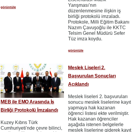
Yarışması’nın
görüntüle
düzenlenmesine ilişkin iş
birliği protokolü imzaladı.
Protokole, Milli Eğitim Bakanı
Nazım Çavuşoğlu ile KKTC
Telsim Genel Müdürü Sefer
Tüz imza koydu.
görüntüle
Meslek Liseleri 2.
Başvuruları Sonuçları
Açıklandı
Meslek liseleri 2. başvuruları
MEB ile EMO Arasında İş
sonucu meslek liselerine kayıt
yapmaya hak kazanan
Birliği Protokolü İmzalandı
öğrenci listesi ekte verilmiştir.
Hak kazanan öğrenciler
Kuzey Kıbrıs Türk
aşağıda istenen belgelerle
Cumhuriyeti'nde çevre bilinci,
meslek liselerine giderek kayıt