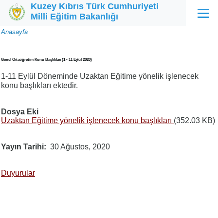
Kuzey Kıbrıs Türk Cumhuriyeti
Ana içeriğe atla
Milli Eğitim Bakanlığı
Menü
Sayfa
Anasayfa
yolu
Genel Ortaöğretim Konu Başlıkları (1 - 11 Eylül 2020)
1-11 Eylül Döneminde Uzaktan Eğitime yönelik işlenecek
konu başlıkları ektedir.
Dosya Eki
Uzaktan Eğitime yönelik işlenecek konu başlıkları
(352.03 KB)
Yayın Tarihi
30 Ağustos, 2020
Duyurular