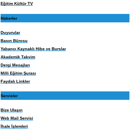
Eğitim Kültür TV
Haberler
Duyurular
Basın Bürosu
Yabancı Kaynaklı Hibe ve Burslar
Akademik Takvim
Dergi Mesajları
Milli Eğitim Şurası
Faydalı Linkler
Servisler
Bize Ulaşın
Web Mail Servisi
İhale İşlemleri