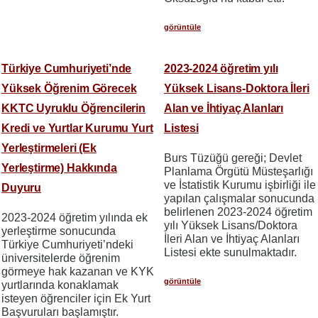
görüntüle
Türkiye Cumhuriyeti’nde
2023-2024 öğretim yılı
Yüksek Öğrenim Görecek
Yüksek Lisans-Doktora İleri
KKTC Uyruklu Öğrencilerin
Alan ve İhtiyaç Alanları
Kredi ve Yurtlar Kurumu Yurt
Listesi
Yerleştirmeleri (Ek
Burs Tüzüğü gereği; Devlet
Yerleştirme) Hakkında
Planlama Örgütü Müsteşarlığı
ve İstatistik Kurumu işbirliği ile
Duyuru
yapılan çalışmalar sonucunda
belirlenen 2023-2024 öğretim
2023-2024 öğretim yılında ek
yılı Yüksek Lisans/Doktora
yerleştirme sonucunda
İleri Alan ve İhtiyaç Alanları
Türkiye Cumhuriyeti’ndeki
Listesi ekte sunulmaktadır.
üniversitelerde öğrenim
görmeye hak kazanan ve KYK
görüntüle
yurtlarında konaklamak
isteyen öğrenciler için Ek Yurt
Başvuruları başlamıştır.