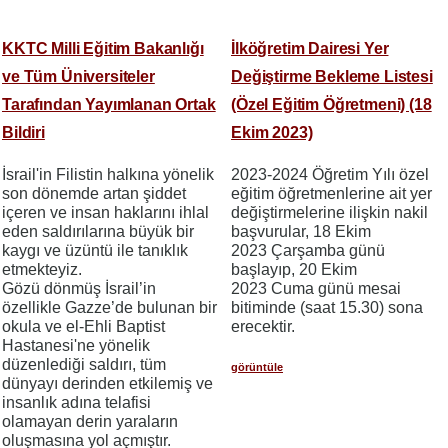
KKTC Milli Eğitim Bakanlığı
İlköğretim Dairesi Yer
ve Tüm Üniversiteler
Değiştirme Bekleme Listesi
Tarafından Yayımlanan Ortak
(Özel Eğitim Öğretmeni) (18
Bildiri
Ekim 2023)
İsrail'in Filistin halkına yönelik
2023-2024 Öğretim Yılı özel
son dönemde artan şiddet
eğitim öğretmenlerine ait yer
içeren ve insan haklarını ihlal
değiştirmelerine ilişkin nakil
eden saldırılarına büyük bir
başvurular, 18 Ekim
kaygı ve üzüntü ile tanıklık
2023 Çarşamba günü
etmekteyiz.
başlayıp, 20 Ekim
Gözü dönmüş İsrail’in
2023 Cuma günü mesai
özellikle Gazze’de bulunan bir
bitiminde (saat 15.30) sona
okula ve el-Ehli Baptist
erecektir.
Hastanesi'ne yönelik
düzenlediği saldırı, tüm
görüntüle
dünyayı derinden etkilemiş ve
insanlık adına telafisi
olamayan derin yaraların
oluşmasına yol açmıştır.