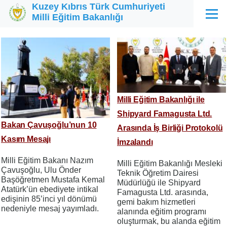
Kuzey Kıbrıs Türk Cumhuriyeti
Ana içeriğe atla
Milli Eğitim Bakanlığı
Menü
Milli Eğitim Bakanlığı ile
Shipyard Famagusta Ltd.
Bakan Çavuşoğlu’nun 10
Arasında İş Birliği Protokolü
Kasım Mesajı
İmzalandı
Milli Eğitim Bakanı Nazım
Milli Eğitim Bakanlığı Mesleki
Çavuşoğlu, Ulu Önder
Teknik Öğretim Dairesi
Başöğretmen Mustafa Kemal
Müdürlüğü ile Shipyard
Atatürk’ün ebediyete intikal
Famagusta Ltd. arasında,
edişinin 85’inci yıl dönümü
gemi bakım hizmetleri
nedeniyle mesaj yayımladı.
alanında eğitim programı
oluşturmak, bu alanda eğitim