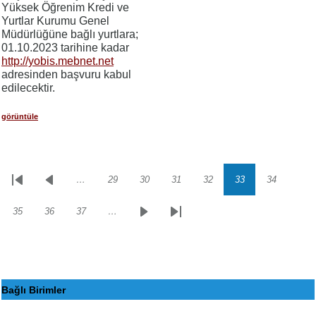
Yüksek Öğrenim Kredi ve
Yurtlar Kurumu Genel
Müdürlüğüne bağlı yurtlara;
01.10.2023 tarihine kadar
http://yobis.mebnet.net
adresinden başvuru kabul
edilecektir.
görüntüle
…
29
30
31
32
33
34
Sayfalama
İlk
Önceki
Sayfa
Sayfa
Sayfa
Sayfa
Sayfa
Sayfa
sayfa
sayfa
35
36
37
…
Sayfa
Sayfa
Sayfa
Sonraki
Son
sayfa
sayfa
Bağlı Birimler