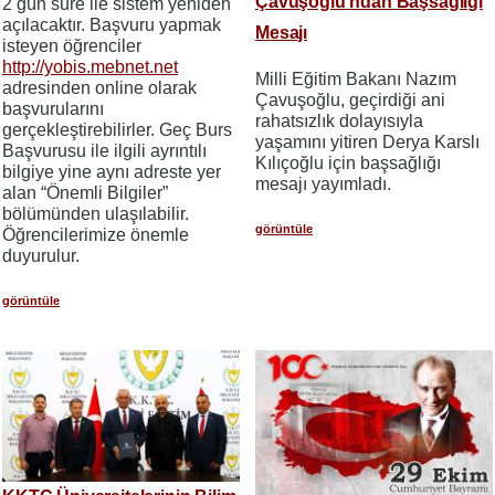
Çavuşoğlu’ndan Başsağlığı
2 gün süre ile sistem yeniden
açılacaktır. Başvuru yapmak
Mesajı
isteyen öğrenciler
http://yobis.mebnet.net
Milli Eğitim Bakanı Nazım
adresinden online olarak
Çavuşoğlu, geçirdiği ani
başvurularını
rahatsızlık dolayısıyla
gerçekleştirebilirler. Geç Burs
yaşamını yitiren Derya Karslı
Başvurusu ile ilgili ayrıntılı
Kılıçoğlu için başsağlığı
bilgiye yine aynı adreste yer
mesajı yayımladı.
alan “Önemli Bilgiler”
bölümünden ulaşılabilir.
görüntüle
Öğrencilerimize önemle
duyurulur.
görüntüle