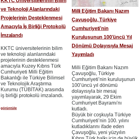
KKTC Üniversitelerinin Bilim
ve Teknoloji Alanlarındaki
Milli Eğitim Bakanı Nazım
Projelerinin Desteklenmesi
Çavuşoğlu, Türkiye
Amacıyla İş Birliği Protokolü
Cumhuriyeti’nin
İmzalandı
Kuruluşunun 100’üncü Yıl
Dönümü Dolayısıyla Mesaj
KKTC üniversitelerinin bilim
ve teknoloji alanlarındaki
Yayımladı
projelerinin desteklenmesi
amacıyla Kuzey Kıbrıs Türk
Milli Eğitim Bakanı Nazım
Cumhuriyeti Milli Eğitim
Çavuşoğlu, Türkiye
Bakanlığı ile Türkiye Bilimsel
Cumhuriyeti’nin kuruluşunun
ve Teknolojik Araştırma
100’üncü yıl dönümü
Kurumu (TÜBİTAK) arasında
dolayısıyla bir mesaj
iş birliği protokolü imzalandı.
yayımlayarak, 29 Ekim
Cumhuriyet Bayramı'nı
görüntüle
kutladı.
Büyük bir coşkuyla Türkiye
Cumhuriyeti’nin 100. yılını
kutladıklarını ifade eden
Çavuşoğlu, yeni yüzyılın
Kıbrıs Türk halkı için de büyük