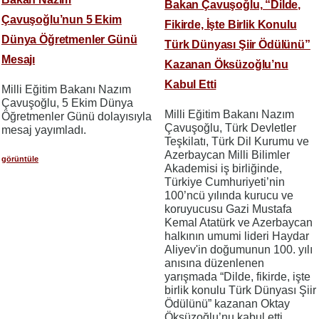
Bakan Çavuşoğlu, “Dilde,
Çavuşoğlu’nun 5 Ekim
Fikirde, İşte Birlik Konulu
Dünya Öğretmenler Günü
Türk Dünyası Şiir Ödülünü”
Mesajı
Kazanan Öksüzoğlu’nu
Kabul Etti
Milli Eğitim Bakanı Nazım
Çavuşoğlu, 5 Ekim Dünya
Milli Eğitim Bakanı Nazım
Öğretmenler Günü dolayısıyla
Çavuşoğlu, Türk Devletler
mesaj yayımladı.
Teşkilatı, Türk Dil Kurumu ve
Azerbaycan Milli Bilimler
görüntüle
Akademisi iş birliğinde,
Türkiye Cumhuriyeti’nin
100’ncü yılında kurucu ve
koruyucusu Gazi Mustafa
Kemal Atatürk ve Azerbaycan
halkının umumi lideri Haydar
Aliyev'in doğumunun 100. yılı
anısına düzenlenen
yarışmada “Dilde, fikirde, işte
birlik konulu Türk Dünyası Şiir
Ödülünü” kazanan Oktay
Öksüzoğlu’nu kabul etti.