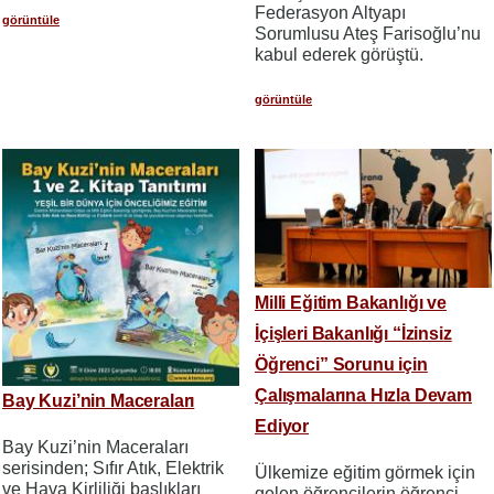
Federasyon Altyapı
görüntüle
Sorumlusu Ateş Farisoğlu’nu
kabul ederek görüştü.
görüntüle
Milli Eğitim Bakanlığı ve
İçişleri Bakanlığı “İzinsiz
Öğrenci” Sorunu için
Çalışmalarına Hızla Devam
Bay Kuzi’nin Maceraları
Ediyor
Bay Kuzi’nin Maceraları
serisinden; Sıfır Atık, Elektrik
Ülkemize eğitim görmek için
ve Hava Kirliliği başlıkları
gelen öğrencilerin öğrenci