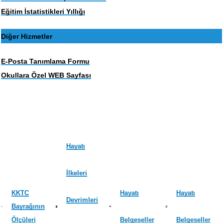
Eğitim İstatistikleri Yıllığı
Diğer Hizmetler
E-Posta Tanımlama Formu
Okullara Özel WEB Sayfası
Hayatı
İlkeleri
KKTC
Hayatı
Hayatı
Devrimleri
Bayrağının
Ölçüleri
Belgeseller
Belgeseller