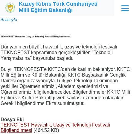
Kuzey Kıbrıs Türk Cumhuriyeti
Ana içeriğe atla
Milli Eğitim Bakanlığı
Menü
Sayfa
Anasayfa
yolu
TEKNOFEST Havacılık, Uzay ve Teknoloji Festivali Bilgilendirmesi
Dünyanın en büyük havacılık, uzay ve teknoloji festivali
TEKNOFEST kapsamında gerçekleştirilen ''Teknoloji
Yarışmalarına'' başvurular başladı.
Bu yıl TEKNOFEST'e KKTC'den de katılım bekleniyor. KKTC
Milli Eğitim ve Kültür Bakanlığı, KKTC Başbakanlık Gençlik
Dairesi organizasyonuyla Türkiye Teknoloji Takımından
yetkililer Öğretmenlerimizi, Akademisyenlerimizi ve
Öğrencilerimizi bilgilendirecekler. Bilgilendirmeler KKTC Milli
Eğitim ve Kültür Bakanlığı web sayfası üzerinden olacaktır.
Gerekli bilgilendirme Ek'te sunulmuştur.
Dosya Eki
TEKNOFEST Havacılık, Uzay ve Teknoloji Festivali
Bilgilendirmesi
(464.52 KB)