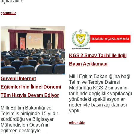
açılacaktır.
görüntüle
KGS 2 Sınav Tarihi ile İlgili
Basın Açıklaması
Milli Eğitim Bakanlığı'na bağlı
Güvenli İnternet
Talim ve Terbiye Dairesi
Eğitimleri’nin İkinci Dönemi
Müdürlüğü KGS 2 sınavının
tarihinde değişiklik yapılacağı
Tüm Hızıyla Devam Ediyor
yönündeki spekülasyonlar
nedeniyle basın açıklaması
Milli Eğitim Bakanlığı ve
yaptı.
Telsim iş birliğinde 15 yıldır
sürdürdüğü ve Bilgisayar
görüntüle
Mühendisleri Odası’nın
eğitmen desteğiyle