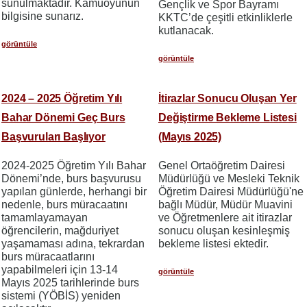
sunulmaktadır. Kamuoyunun
Gençlik ve Spor Bayramı
bilgisine sunarız.
KKTC’de çeşitli etkinliklerle
kutlanacak.
görüntüle
görüntüle
2024 – 2025 Öğretim Yılı
İtirazlar Sonucu Oluşan Yer
Bahar Dönemi Geç Burs
Değiştirme Bekleme Listesi
Başvuruları Başlıyor
(Mayıs 2025)
2024-2025 Öğretim Yılı Bahar
Genel Ortaöğretim Dairesi
Dönemi’nde, burs başvurusu
Müdürlüğü ve Mesleki Teknik
yapılan günlerde, herhangi bir
Öğretim Dairesi Müdürlüğü'ne
nedenle, burs müracaatını
bağlı Müdür, Müdür Muavini
tamamlayamayan
ve Öğretmenlere ait itirazlar
öğrencilerin, mağduriyet
sonucu oluşan kesinleşmiş
yaşamaması adına, tekrardan
bekleme listesi ektedir.
burs müracaatlarını
yapabilmeleri için 13-14
görüntüle
Mayıs 2025 tarihlerinde burs
sistemi (YÖBİS) yeniden