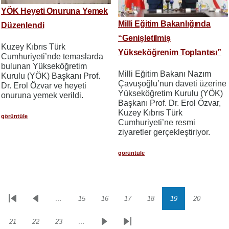
YÖK Heyeti Onuruna Yemek
Milli Eğitim Bakanlığında
Düzenlendi
“Genişletilmiş
Kuzey Kıbrıs Türk
Yükseköğrenim Toplantısı”
Cumhuriyeti’nde temaslarda
bulunan Yükseköğretim
Milli Eğitim Bakanı Nazım
Kurulu (YÖK) Başkanı Prof.
Çavuşoğlu’nun daveti üzerine
Dr. Erol Özvar ve heyeti
Yükseköğretim Kurulu (YÖK)
onuruna yemek verildi.
Başkanı Prof. Dr. Erol Özvar,
Kuzey Kıbrıs Türk
görüntüle
Cumhuriyeti’ne resmi
ziyaretler gerçekleştiriyor.
görüntüle
…
15
16
17
18
19
20
Sayfalama
İlk
Önceki
Sayfa
Sayfa
Sayfa
Sayfa
Sayfa
Sayfa
sayfa
sayfa
21
22
23
…
Sayfa
Sayfa
Sayfa
Sonraki
Son