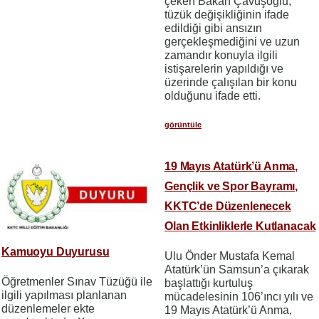
çeken Bakan Çavuşoğlu,
tüzük değişikliğinin ifade
edildiği gibi ansızın
gerçekleşmediğini ve uzun
zamandır konuyla ilgili
istişarelerin yapıldığı ve
üzerinde çalışılan bir konu
olduğunu ifade etti.
görüntüle
19 Mayıs Atatürk’ü Anma,
Gençlik ve Spor Bayramı,
KKTC’de Düzenlenecek
Olan Etkinliklerle Kutlanacak
Kamuoyu Duyurusu
Ulu Önder Mustafa Kemal
Atatürk’ün Samsun’a çıkarak
Öğretmenler Sınav Tüzüğü ile
başlattığı kurtuluş
ilgili yapılması planlanan
mücadelesinin 106’ıncı yılı ve
düzenlemeler ekte
19 Mayıs Atatürk’ü Anma,