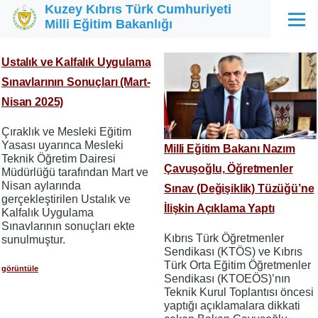
Kuzey Kıbrıs Türk Cumhuriyeti
Ana içeriğe atla
Milli Eğitim Bakanlığı
Menü
Ustalık ve Kalfalık Uygulama
Sınavlarının Sonuçları (Mart-
Nisan 2025)
Çıraklık ve Mesleki Eğitim
Yasası uyarınca Mesleki
Milli Eğitim Bakanı Nazım
Teknik Öğretim Dairesi
Çavuşoğlu, Öğretmenler
Müdürlüğü tarafından Mart ve
Nisan aylarında
Sınav (Değişiklik) Tüzüğü’ne
gerçekleştirilen Ustalık ve
İlişkin Açıklama Yaptı
Kalfalık Uygulama
Sınavlarının sonuçları ekte
Kıbrıs Türk Öğretmenler
sunulmuştur.
Sendikası (KTÖS) ve Kıbrıs
Türk Orta Eğitim Öğretmenler
görüntüle
Sendikası (KTOEÖS)’nın
Teknik Kurul Toplantısı öncesi
yaptığı açıklamalara dikkati