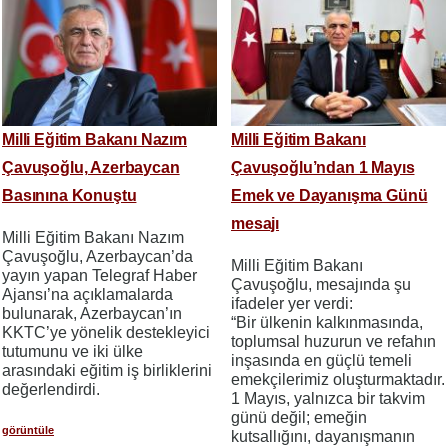
Milli Eğitim Bakanı Nazım
Milli Eğitim Bakanı
Çavuşoğlu, Azerbaycan
Çavuşoğlu’ndan 1 Mayıs
Basınına Konuştu
Emek ve Dayanışma Günü
mesajı
Milli Eğitim Bakanı Nazım
Çavuşoğlu, Azerbaycan’da
Milli Eğitim Bakanı
yayın yapan Telegraf Haber
Çavuşoğlu, mesajında şu
Ajansı’na açıklamalarda
ifadeler yer verdi:
bulunarak, Azerbaycan’ın
“Bir ülkenin kalkınmasında,
KKTC’ye yönelik destekleyici
toplumsal huzurun ve refahın
tutumunu ve iki ülke
inşasında en güçlü temeli
arasındaki eğitim iş birliklerini
emekçilerimiz oluşturmaktadır.
değerlendirdi.
1 Mayıs, yalnızca bir takvim
günü değil; emeğin
görüntüle
kutsallığını, dayanışmanın