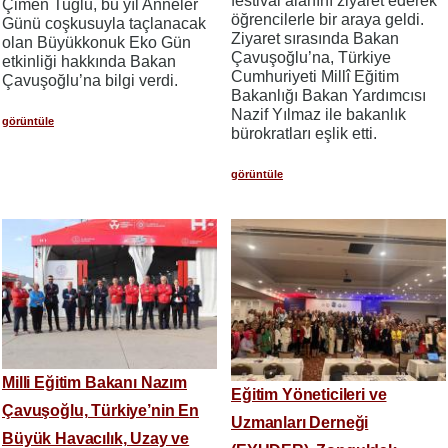
festival alanını ziyaret ederek
Çimen Tuğlu, bu yıl Anneler
öğrencilerle bir araya geldi.
Günü coşkusuyla taçlanacak
Ziyaret sırasında Bakan
olan Büyükkonuk Eko Gün
Çavuşoğlu’na, Türkiye
etkinliği hakkında Bakan
Cumhuriyeti Millî Eğitim
Çavuşoğlu’na bilgi verdi.
Bakanlığı Bakan Yardımcısı
Nazif Yılmaz ile bakanlık
görüntüle
bürokratları eşlik etti.
görüntüle
Milli Eğitim Bakanı Nazım
Eğitim Yöneticileri ve
Çavuşoğlu, Türkiye’nin En
Uzmanları Derneği
Büyük Havacılık, Uzay ve