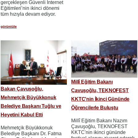
gerçekleşen Güvenli İnternet
Eğitimleri’nin ikinci dönemi
tüm hızıyla devam ediyor.
görüntüle
Millî Eğitim Bakanı
Bakan Çavuşoğlu,
Çavuşoğlu, TEKNOFEST
Mehmetçik Büyükkonuk
KKTC'nin İkinci Gününde
Belediye Başkanı Tuğlu ve
Öğrencilerle Buluştu
Heyetini Kabul Etti
Millî Eğitim Bakanı Nazım
Çavuşoğlu, TEKNOFEST
Mehmetçik Büyükkonuk
KKTC'nin ikinci gününde
Belediye Başkanı Dr. Fatma