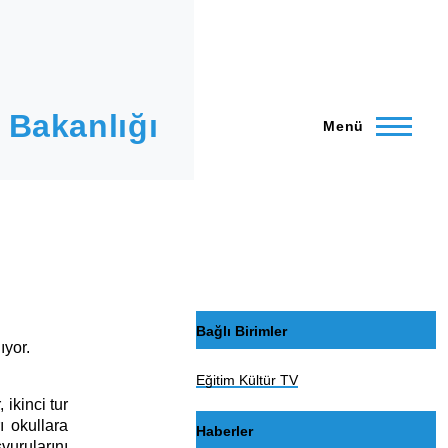
 Bakanlığı
Menü
Bağlı Birimler
ıyor.
Eğitim Kültür TV
ikinci tur
ı okullara
Haberler
vurularını