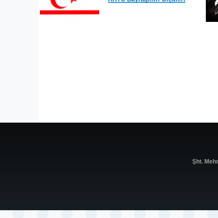
Şht. Meh