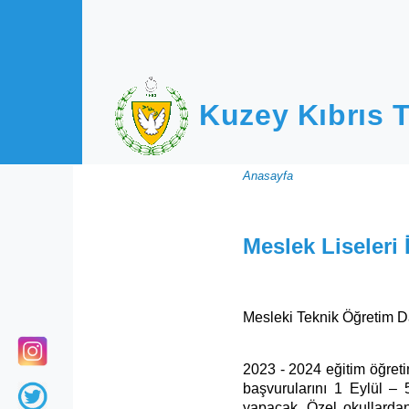
Ana içeriğe atla
Kuzey Kıbrıs T
Sayfa
Anasayfa
yolu
Meslek Liseleri 
Mesleki Teknik Öğretim Dair
2023 - 2024 eğitim öğreti
başvurularını 1 Eylül – 5
yapacak. Özel okullardan