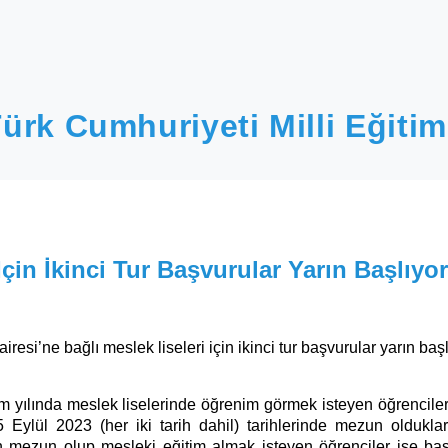
ürk Cumhuriyeti Milli Eğitim
İçin İkinci Tur Başvurular Yarın Başlıyor
esi’ne bağlı meslek liseleri için ikinci tur başvurular yarın başl
m yılında meslek liselerinde öğrenim görmek isteyen öğrenciler, 
 Eylül 2023 (her iki tarih dahil) tarihlerinde mezun olduklar
 mezun olup mesleki eğitim almak isteyen öğrenciler ise baş