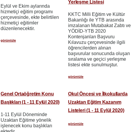
Yerleşme Listesi
Eylül ve Ekim aylarında
hizmetiçi eğitim programı
KKTC Milli Eğitim ve Kültür
çerçevesinde, ekte belirtilen
Bakanlığı ile YTB arasında
hizmetiçi eğitimler
imzalanan Mutabakat Zabtı ve
düzenlenecektir.
YÖDİD-YTB 2020
Kontenjanları Başvuru
görüntüle
Kılavuzu çerçevesinde ilgili
öğrencilerden alınan
başvurular sonucunda oluşan
sıralama ve geçici yerleşme
listesi ekte sunulmuştur.
görüntüle
Genel Ortaöğretim Konu
Okul Öncesi ve İlkokullarda
Başlıkları (1 - 11 Eylül 2020)
Uzaktan Eğitim Kazanım
Listeleri (1 - 11 Eylül 2020)
1-11 Eylül Döneminde
Uzaktan Eğitime yönelik
görüntüle
işlenecek konu başlıkları
ektedir.