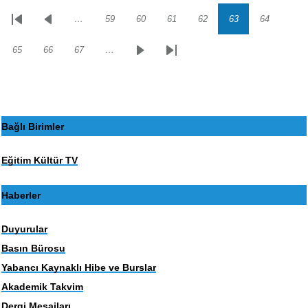
…
59
60
61
62
63
64
Sayfalama
İlk
Önceki
Sayfa
Sayfa
Sayfa
Sayfa
Sayfa
Sayfa
sayfa
sayfa
65
66
67
…
Sayfa
Sayfa
Sayfa
Sonraki
Son
sayfa
sayfa
Bağlı Birimler
Eğitim Kültür TV
Haberler
Duyurular
Basın Bürosu
Yabancı Kaynaklı Hibe ve Burslar
Akademik Takvim
Dergi Mesajları