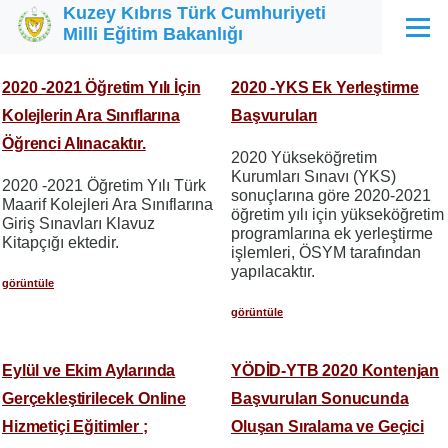
Kuzey Kıbrıs Türk Cumhuriyeti
Ana içeriğe atla
Milli Eğitim Bakanlığı
Menü
2020 -2021 Öğretim Yılı İçin
2020 -YKS Ek Yerleştirme
Kolejlerin Ara Sınıflarına
Başvuruları
Öğrenci Alınacaktır.
2020 Yükseköğretim
Kurumları Sınavı (YKS)
2020 -2021 Öğretim Yılı Türk
sonuçlarına göre 2020-2021
Maarif Kolejleri Ara Sınıflarına
öğretim yılı için yükseköğretim
Giriş Sınavları Klavuz
programlarına ek yerleştirme
Kitapçığı ektedir.
işlemleri, ÖSYM tarafından
yapılacaktır.
görüntüle
görüntüle
Eylül ve Ekim Aylarında
YÖDİD-YTB 2020 Kontenjan
Gerçekleştirilecek Online
Başvuruları Sonucunda
Hizmetiçi Eğitimler ;
Oluşan Sıralama ve Geçici