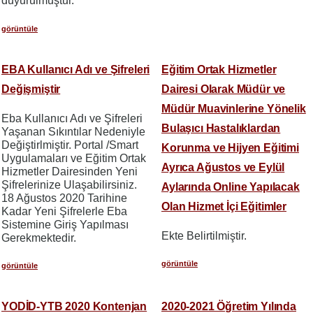
duyurulmuştur.
görüntüle
EBA Kullanıcı Adı ve Şifreleri
Eğitim Ortak Hizmetler
Değişmiştir
Dairesi Olarak Müdür ve
Müdür Muavinlerine Yönelik
Eba Kullanıcı Adı ve Şifreleri
Bulaşıcı Hastalıklardan
Yaşanan Sıkıntılar Nedeniyle
Değiştirlmiştir. Portal /Smart
Korunma ve Hijyen Eğitimi
Uygulamaları ve Eğitim Ortak
Ayrıca Ağustos ve Eylül
Hizmetler Dairesinden Yeni
Şifrelerinize Ulaşabilirsiniz.
Aylarında Online Yapılacak
18 Ağustos 2020 Tarihine
Olan Hizmet İçi Eğitimler
Kadar Yeni Şifrelerle Eba
Sistemine Giriş Yapılması
Ekte Belirtilmiştir.
Gerekmektedir.
görüntüle
görüntüle
YODİD-YTB 2020 Kontenjan
2020-2021 Öğretim Yılında