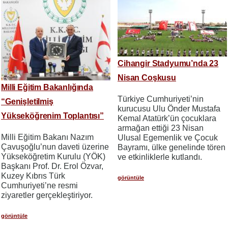
Cihangir Stadyumu’nda 23
Nisan Coşkusu
Milli Eğitim Bakanlığında
Türkiye Cumhuriyeti’nin
“Genişletilmiş
kurucusu Ulu Önder Mustafa
Yükseköğrenim Toplantısı”
Kemal Atatürk’ün çocuklara
armağan ettiği 23 Nisan
Milli Eğitim Bakanı Nazım
Ulusal Egemenlik ve Çocuk
Çavuşoğlu’nun daveti üzerine
Bayramı, ülke genelinde tören
Yükseköğretim Kurulu (YÖK)
ve etkinliklerle kutlandı.
Başkanı Prof. Dr. Erol Özvar,
Kuzey Kıbrıs Türk
görüntüle
Cumhuriyeti’ne resmi
ziyaretler gerçekleştiriyor.
görüntüle