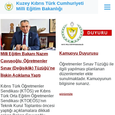
Kuzey Kıbrıs Türk Cumhuriyeti
Ana içeriğe atla
Milli Eğitim Bakanlığı
Menü
Kamuoyu Duyurusu
Milli Eğitim Bakanı Nazım
Çavuşoğlu, Öğretmenler
Öğretmenler Sınav Tüzüğü ile
Sınav (Değişiklik) Tüzüğü’ne
ilgili yapılması planlanan
düzenlemeler ekte
İlişkin Açıklama Yaptı
sunulmaktadır. Kamuoyunun
bilgisine sunarız.
Kıbrıs Türk Öğretmenler
Sendikası (KTÖS) ve Kıbrıs
görüntüle
Türk Orta Eğitim Öğretmenler
Sendikası (KTOEÖS)’nın
Teknik Kurul Toplantısı öncesi
yaptığı açıklamalara dikkati