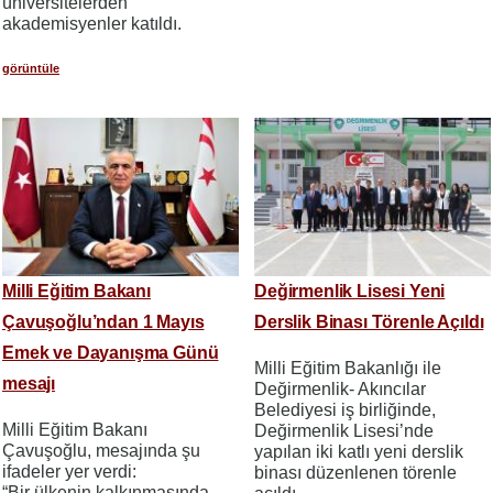
üniversitelerden
akademisyenler katıldı.
görüntüle
Milli Eğitim Bakanı
Değirmenlik Lisesi Yeni
Çavuşoğlu’ndan 1 Mayıs
Derslik Binası Törenle Açıldı
Emek ve Dayanışma Günü
Milli Eğitim Bakanlığı ile
mesajı
Değirmenlik- Akıncılar
Belediyesi iş birliğinde,
Milli Eğitim Bakanı
Değirmenlik Lisesi’nde
Çavuşoğlu, mesajında şu
yapılan iki katlı yeni derslik
ifadeler yer verdi:
binası düzenlenen törenle
“Bir ülkenin kalkınmasında,