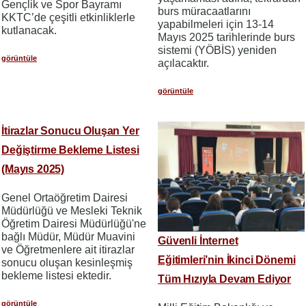
Gençlik ve Spor Bayramı
burs müracaatlarını
KKTC’de çeşitli etkinliklerle
yapabilmeleri için 13-14
kutlanacak.
Mayıs 2025 tarihlerinde burs
sistemi (YÖBİS) yeniden
görüntüle
açılacaktır.
görüntüle
İtirazlar Sonucu Oluşan Yer
Değiştirme Bekleme Listesi
(Mayıs 2025)
Genel Ortaöğretim Dairesi
Müdürlüğü ve Mesleki Teknik
Öğretim Dairesi Müdürlüğü'ne
bağlı Müdür, Müdür Muavini
Güvenli İnternet
ve Öğretmenlere ait itirazlar
Eğitimleri’nin İkinci Dönemi
sonucu oluşan kesinleşmiş
bekleme listesi ektedir.
Tüm Hızıyla Devam Ediyor
görüntüle