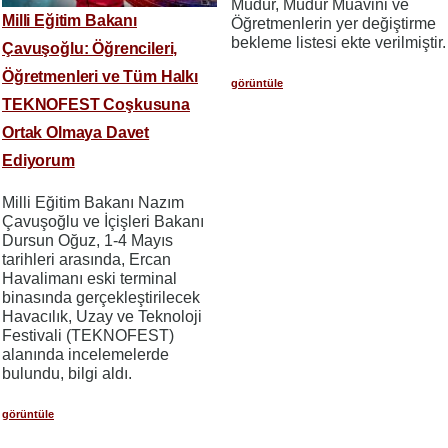
Müdür, Müdür Muavini ve
Milli Eğitim Bakanı
Öğretmenlerin yer değiştirme
bekleme listesi ekte verilmiştir.
Çavuşoğlu: Öğrencileri,
Öğretmenleri ve Tüm Halkı
görüntüle
TEKNOFEST Coşkusuna
Ortak Olmaya Davet
Ediyorum
Milli Eğitim Bakanı Nazım
Çavuşoğlu ve İçişleri Bakanı
Dursun Oğuz, 1-4 Mayıs
tarihleri arasında, Ercan
Havalimanı eski terminal
binasında gerçekleştirilecek
Havacılık, Uzay ve Teknoloji
Festivali (TEKNOFEST)
alanında incelemelerde
bulundu, bilgi aldı.
görüntüle