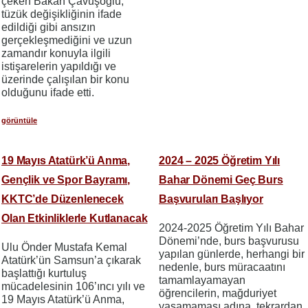
çeken Bakan Çavuşoğlu,
tüzük değişikliğinin ifade
edildiği gibi ansızın
gerçekleşmediğini ve uzun
zamandır konuyla ilgili
istişarelerin yapıldığı ve
üzerinde çalışılan bir konu
olduğunu ifade etti.
görüntüle
19 Mayıs Atatürk’ü Anma,
2024 – 2025 Öğretim Yılı
Gençlik ve Spor Bayramı,
Bahar Dönemi Geç Burs
KKTC’de Düzenlenecek
Başvuruları Başlıyor
Olan Etkinliklerle Kutlanacak
2024-2025 Öğretim Yılı Bahar
Dönemi’nde, burs başvurusu
Ulu Önder Mustafa Kemal
yapılan günlerde, herhangi bir
Atatürk’ün Samsun’a çıkarak
nedenle, burs müracaatını
başlattığı kurtuluş
tamamlayamayan
mücadelesinin 106’ıncı yılı ve
öğrencilerin, mağduriyet
19 Mayıs Atatürk’ü Anma,
yaşamaması adına, tekrardan