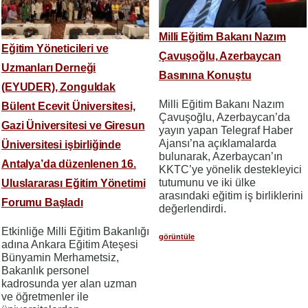
Milli Eğitim Bakanı Nazım
Eğitim Yöneticileri ve
Çavuşoğlu, Azerbaycan
Uzmanları Derneği
Basınına Konuştu
(EYUDER), Zonguldak
Milli Eğitim Bakanı Nazım
Bülent Ecevit Üniversitesi,
Çavuşoğlu, Azerbaycan’da
Gazi Üniversitesi ve Giresun
yayın yapan Telegraf Haber
Ajansı’na açıklamalarda
Üniversitesi işbirliğinde
bulunarak, Azerbaycan’ın
Antalya’da düzenlenen 16.
KKTC’ye yönelik destekleyici
tutumunu ve iki ülke
Uluslararası Eğitim Yönetimi
arasındaki eğitim iş birliklerini
Forumu Başladı
değerlendirdi.
​​​​​​​Etkinliğe Milli Eğitim Bakanlığı
görüntüle
adına Ankara Eğitim Ateşesi
Bünyamin Merhametsiz,
Bakanlık personel
kadrosunda yer alan uzman
ve öğretmenler ile