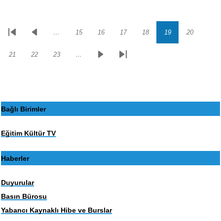
…
15
16
17
18
19
20
Sayfalama
İlk
Önceki
Sayfa
Sayfa
Sayfa
Sayfa
Sayfa
Sayfa
sayfa
sayfa
21
22
23
…
Sayfa
Sayfa
Sayfa
Sonraki
Son
sayfa
sayfa
Bağlı Birimler
Eğitim Kültür TV
Haberler
Duyurular
Basın Bürosu
Yabancı Kaynaklı Hibe ve Burslar