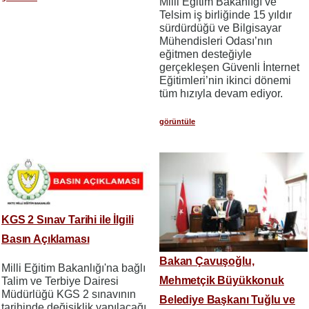
Milli Eğitim Bakanlığı ve
Telsim iş birliğinde 15 yıldır
sürdürdüğü ve Bilgisayar
Mühendisleri Odası’nın
eğitmen desteğiyle
gerçekleşen Güvenli İnternet
Eğitimleri’nin ikinci dönemi
tüm hızıyla devam ediyor.
görüntüle
KGS 2 Sınav Tarihi ile İlgili
Basın Açıklaması
Bakan Çavuşoğlu,
Milli Eğitim Bakanlığı'na bağlı
Mehmetçik Büyükkonuk
Talim ve Terbiye Dairesi
Müdürlüğü KGS 2 sınavının
Belediye Başkanı Tuğlu ve
tarihinde değişiklik yapılacağı