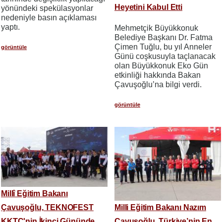
Heyetini Kabul Etti
yönündeki spekülasyonlar
nedeniyle basın açıklaması
yaptı.
Mehmetçik Büyükkonuk
Belediye Başkanı Dr. Fatma
Çimen Tuğlu, bu yıl Anneler
görüntüle
Günü coşkusuyla taçlanacak
olan Büyükkonuk Eko Gün
etkinliği hakkında Bakan
Çavuşoğlu’na bilgi verdi.
görüntüle
Millî Eğitim Bakanı
Çavuşoğlu, TEKNOFEST
Milli Eğitim Bakanı Nazım
KKTC'nin İkinci Gününde
Çavuşoğlu, Türkiye’nin En