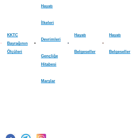
Hayatı
İlkeleri
KKTC
Hayatı
Hayatı
Devrimleri
Bayrağının
Ölçüleri
Belgeseller
Belgeseller
Gençliğe
Hitabesi
Marşlar