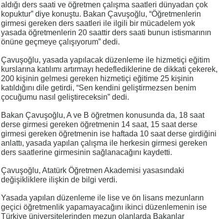
aldığı ders saati ve öğretmen çalışma saatleri dünyadan çok
kopuktur” diye konuştu. Bakan Çavuşoğlu, “Öğretmenlerin
girmesi gereken ders saatleri ile ilgili bir mücadelem yok
yasada öğretmenlerin 20 saattir ders saati bunun istismarının
önüne geçmeye çalışıyorum” dedi.
Çavuşoğlu, yasada yapılacak düzenleme ile hizmetiçi eğitim
kurslarına katılımı artırmayı hedeflediklerine de dikkati çekerek,
200 kişinin gelmesi gereken hizmetiçi eğitime 25 kişinin
katıldığını dile getirdi, “Sen kendini geliştirmezsen benim
çocuğumu nasıl geliştireceksin” dedi.
Bakan Çavuşoğlu, A ve B öğretmen konusunda da, 18 saat
derse girmesi gereken öğretmenin 14 saat, 15 saat derse
girmesi gereken öğretmenin ise haftada 10 saat derse girdiğini
anlattı, yasada yapılan çalışma ile herkesin girmesi gereken
ders saatlerine girmesinin sağlanacağını kaydetti.
Çavuşoğlu, Atatürk Öğretmen Akademisi yasasındaki
değişikliklere ilişkin de bilgi verdi.
Yasada yapılan düzenleme ile lise ve ön lisans mezunların
geçici öğretmenlik yapamayacağını ikinci düzenlemenin ise
Türkiye üniversitelerinden mezun olanlarda Bakanlar