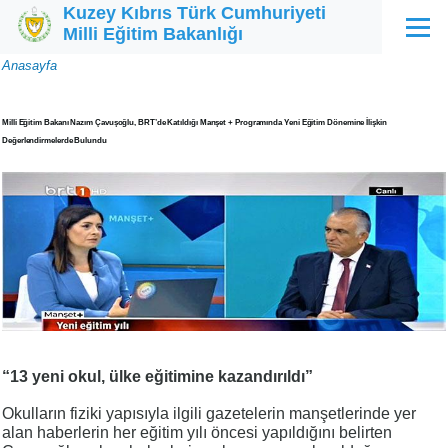
Kuzey Kıbrıs Türk Cumhuriyeti
Ana içeriğe atla
Milli Eğitim Bakanlığı
Menü
Sayfa
Anasayfa
yolu
Milli Eğitim Bakanı Nazım Çavuşoğlu, BRT’de Katıldığı Manşet + Programında Yeni Eğitim Dönemine İlişkin
Değerlendirmelerde Bulundu
“13 yeni okul, ülke eğitimine kazandırıldı”
Okulların fiziki yapısıyla ilgili gazetelerin manşetlerinde yer
alan haberlerin her eğitim yılı öncesi yapıldığını belirten