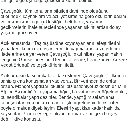
Birliği ile görüşme gerçekleştirdiklerini belirtti.
Çavuşoğlu, tüm konuların bilgileri dahilinde olduğunu,
ellerindeki kaynaklara ve aciliyet sırasına göre okulların bakım
ve onarımlarının gerçekleştiğini belirterek, yaşanan
gecikmelerin ihale süreçlerinde yaşanan sıkıntılardan dolayı
yaşandığını söyledi.
Açıklamasında, “Taş taş üstüne koymayanların, eleştirilerini
yaparken, kendi öz eleştirilerini de yapmalarını arzu ederim.”
ifadelerine de yer veren Çavuşoğlu, okul hibesi yapan Yakın
Doğu ve Günsel ailesine, Derinel ailesine, Esin Sanver Arık ve
Vedat Ertüngü’ye teşekkürlerini iletti.
Açıklamasında sendikalara da seslenen Çavuşoğlu, “Ülkemize
sahip çıkma konuşmaları yapıyoruz. Bir yerinden de onlar
tutsun. Manşet yaptıkları okulları biz üstleniyoruz desinler. Milli
Eğitim Bakanlığı’nın yapamadığını, bu vatansever öğretmenler,
bu sendikalar yaptı desinler. Bende, yaptığım selamlama
konuşmalarımda onları da anıp, işte öğretmenin temsilcileri
böyle olmalıdır diyebileyim. Eleştiri yaptıkları kadar katkı da
koysunlar. Bizim desteğe ihtiyacımız var ve bu gizli bir şey
değil.” diye konuştu.