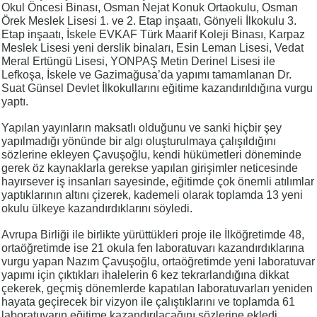
Okul Öncesi Binası, Osman Nejat Konuk Ortaokulu, Osman
Örek Meslek Lisesi 1. ve 2. Etap inşaatı, Gönyeli İlkokulu 3.
Etap inşaatı, İskele EVKAF Türk Maarif Koleji Binası, Karpaz
Meslek Lisesi yeni derslik binaları, Esin Leman Lisesi, Vedat
Meral Ertüngü Lisesi, YONPAŞ Metin Derinel Lisesi ile
Lefkoşa, İskele ve Gazimağusa’da yapımı tamamlanan Dr.
Suat Günsel Devlet İlkokullarını eğitime kazandırıldığına vurgu
yaptı.
Yapılan yayınların maksatlı olduğunu ve sanki hiçbir şey
yapılmadığı yönünde bir algı oluşturulmaya çalışıldığını
sözlerine ekleyen Çavuşoğlu, kendi hükümetleri döneminde
gerek öz kaynaklarla gerekse yapılan girişimler neticesinde
hayırsever iş insanları sayesinde, eğitimde çok önemli atılımlar
yaptıklarının altını çizerek, kademeli olarak toplamda 13 yeni
okulu ülkeye kazandırdıklarını söyledi.
Avrupa Birliği ile birlikte yürüttükleri proje ile İlköğretimde 48,
ortaöğretimde ise 21 okula fen laboratuvarı kazandırdıklarına
vurgu yapan Nazım Çavuşoğlu, ortaöğretimde yeni laboratuvar
yapımı için çıktıkları ihalelerin 6 kez tekrarlandığına dikkat
çekerek, geçmiş dönemlerde kapatılan laboratuvarları yeniden
hayata geçirecek bir vizyon ile çalıştıklarını ve toplamda 61
laboratuvarın eğitime kazandırılacağını sözlerine ekledi.