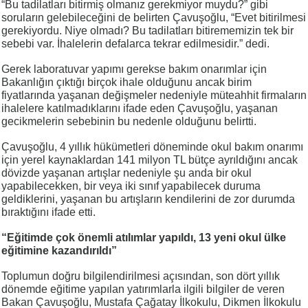
“Bu tadilatları bitirmiş olmanız gerekmiyor muydu?” gibi
soruların gelebileceğini de belirten Çavuşoğlu, “Evet bitirilmesi
gerekiyordu. Niye olmadı? Bu tadilatları bitirememizin tek bir
sebebi var. İhalelerin defalarca tekrar edilmesidir.” dedi.
Gerek laboratuvar yapımı gerekse bakım onarımlar için
Bakanlığın çıktığı birçok ihale olduğunu ancak birim
fiyatlarında yaşanan değişmeler nedeniyle müteahhit firmaların
ihalelere katılmadıklarını ifade eden Çavuşoğlu, yaşanan
gecikmelerin sebebinin bu nedenle olduğunu belirtti.
Çavuşoğlu, 4 yıllık hükümetleri döneminde okul bakım onarımı
için yerel kaynaklardan 141 milyon TL bütçe ayrıldığını ancak
dövizde yaşanan artışlar nedeniyle şu anda bir okul
yapabilecekken, bir veya iki sınıf yapabilecek duruma
geldiklerini, yaşanan bu artışların kendilerini de zor durumda
bıraktığını ifade etti.
“Eğitimde çok önemli atılımlar yapıldı, 13 yeni okul ülke
eğitimine kazandırıldı”
Toplumun doğru bilgilendirilmesi açısından, son dört yıllık
dönemde eğitime yapılan yatırımlarla ilgili bilgiler de veren
Bakan Çavuşoğlu, Mustafa Çağatay İlkokulu, Dikmen İlkokulu