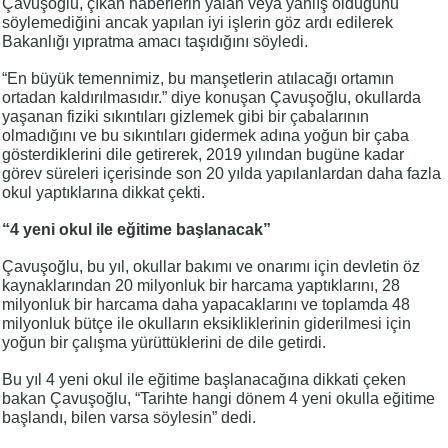
Çavuşoğlu, çıkan haberlerin yalan veya yanlış olduğunu
söylemediğini ancak yapılan iyi işlerin göz ardı edilerek
Bakanlığı yıpratma amacı taşıdığını söyledi.
“En büyük temennimiz, bu manşetlerin atılacağı ortamın
ortadan kaldırılmasıdır.” diye konuşan Çavuşoğlu, okullarda
yaşanan fiziki sıkıntıları gizlemek gibi bir çabalarının
olmadığını ve bu sıkıntıları gidermek adına yoğun bir çaba
gösterdiklerini dile getirerek, 2019 yılından bugüne kadar
görev süreleri içerisinde son 20 yılda yapılanlardan daha fazla
okul yaptıklarına dikkat çekti.
“4 yeni okul ile eğitime başlanacak”
Çavuşoğlu, bu yıl, okullar bakımı ve onarımı için devletin öz
kaynaklarından 20 milyonluk bir harcama yaptıklarını, 28
milyonluk bir harcama daha yapacaklarını ve toplamda 48
milyonluk bütçe ile okulların eksikliklerinin giderilmesi için
yoğun bir çalışma yürüttüklerini de dile getirdi.
Bu yıl 4 yeni okul ile eğitime başlanacağına dikkati çeken
bakan Çavuşoğlu, “Tarihte hangi dönem 4 yeni okulla eğitime
başlandı, bilen varsa söylesin” dedi.