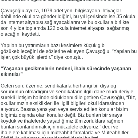
Çavuşoğlu ayrıca, 1079 adet yeni bilgisayarın ihtiyaçlar
dahilinde okullara gönderildiğini, bu yıl içerisinde ise 35 okula
da internet altyapısı sağlayacaklarını ve bu okullarla birlikte
son 4 yılda toplamda 122 okula internet altyapısı sağlanmış
olacağını kaydetti.
Yapılan bu yatırımların bazı kesimlere küçük gibi
gözükebileceğini de sözlerine ekleyen Çavuşoğlu, “Yapılan bu
işler, çok büyük işlerdir.” diye konuştu.
“Yaşanan gecikmelerin nedeni, ihale sürecinde yaşanan
sıkıntılar”
Gelen soru üzerine, sendikalarla herhangi bir diyalog
sorununun olmadığını ve sendikaların ilgili daire müdürleriyle
sürekli iletişim halinde olduklarını dile getiren Çavuşoğlu, “Biz,
okullarımızın eksiklikleri ile ilgili bilgileri okul idaresinden
alıyoruz. Basına yansıyan veya servis edilen konular bizim
bilgimiz dışında olan konular değil. Biz bunları bir sıraya
koyduk ve ihalelerde yaşadığımız tüm zorluklara rağmen
bunları sonlandırmak için mücadele ediyoruz.” dedi ve
ihalelere katılması için müteahhit firmalarla ve Müteahhitler