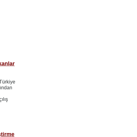
kanlar
Türkiye
fından
ılış
ştirme