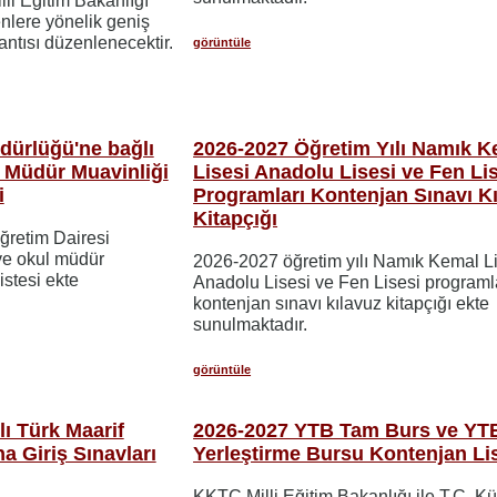
lli Eğitim Bakanlığı
enlere yönelik geniş
lantısı düzenlenecektir.
görüntüle
dürlüğü'ne bağlı
2026-2027 Öğretim Yılı Namık K
 Müdür Muavinliği
Lisesi Anadolu Lisesi ve Fen Li
i
Programları Kontenjan Sınavı K
Kitapçığı
öğretim Dairesi
ve okul müdür
2026-2027 öğretim yılı Namık Kemal L
istesi ekte
Anadolu Lisesi ve Fen Lisesi programl
kontenjan sınavı kılavuz kitapçığı ekte
sunulmaktadır.
görüntüle
ı Türk Maarif
2026-2027 YTB Tam Burs ve YT
na Giriş Sınavları
Yerleştirme Bursu Kontenjan Lis
KKTC Milli Eğitim Bakanlığı ile T.C. Kü