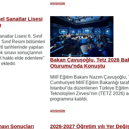
görüntüle
l Sanatlar Lisesi
ı
atlar Lisesi 6. Sınıf
. Sınıf Resim bölümleri
6 tarihlerinde yapılan
k sınavı sonuçlarının
t hakkı elde edenlere"
Bakan Çavuşoğlu, Tetz 2026 Ba
 ektedir.
Oturumu’nda Konuştu
Millî Eğitim Bakanı Nazım Çavuşoğlu, 
Cumhuriyeti Millî Eğitim Bakanlığı tara
İstanbul’da düzenlenen Türkiye Eğitim
Teknolojileri Zirvesi’nin (TETZ 2026) aç
programına katıldı.
görüntüle
navı Sonuçları
2026-2027 Öğretim yılı Yer Deği