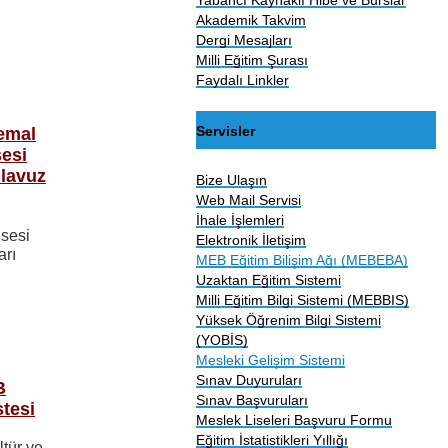
Akademik Takvim
Dergi Mesajları
Milli Eğitim Şurası
Faydalı Linkler
Servisler
emal
sesi
ılavuz
Bize Ulaşın
Web Mail Servisi
İhale İşlemleri
isesi
Elektronik İletişim
arı
MEB Eğitim Bilişim Ağı (MEBEBA)
Uzaktan Eğitim Sistemi
Milli Eğitim Bilgi Sistemi (MEBBIS)
Yüksek Öğrenim Bilgi Sistemi
(YOBİS)
Mesleki Gelişim Sistemi
Sınav Duyuruları
B
Sınav Başvuruları
tesi
Meslek Liseleri Başvuru Formu
Eğitim İstatistikleri Yıllığı
ltür ve