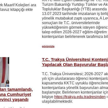
Turizm Bakanlığı Yurtdışı Türkler ve A
k Maarif Kolejleri ara
Topluluklar Başkanlığı (YTB) arasında
kılavuz kitapçığı ekte
13.07.2023 tarihinde imzalanan iş birli
yönelik mutabakat zaptı uyarınca, A Le
sonuçları ile T.C. üniversitelerinde
yükseköğrenim görmek isteyen öğrencil
talep edilen 2026-2027 eğitim-öğretim 
kontenjanları belirlenerek tarafımıza bild
görüntüle
T.C. Trakya Üniversitesi Kontenj
Yapılacak Olan Başvurular Başl
T.C. Trakya Üniversitesi; 2026-2027 
yılı için uluslararası öğrenci kontenjanl
kapsamında KKTC uyruklu öğrencilere 
kontenjanlara yönelik başvuruları alm
arı tamamlandı,
başlamıştır. Belirlenen kontenjanlar içi
lana Cumhuriyet
bilgiye
https://trakya.edu.tradresinden
evinci yaşandı
ulaşılabilmektedir.