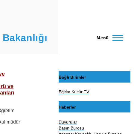
 Bakanlığı
Menü
ve
Bağlı Birimler
rü ve
Eğitim Kültür TV
anları
Haberler
Öğretim
okul müdür
Duyurular
Basın Bürosu
Yabancı Kaynaklı Hibe ve Burslar