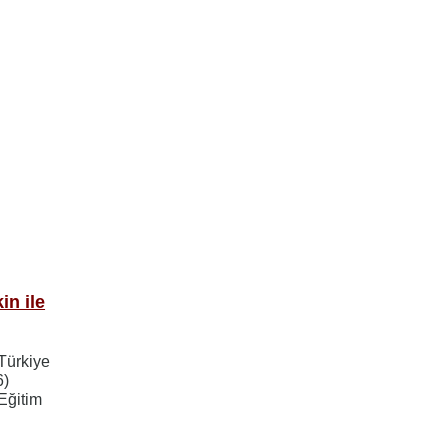
n ile
Türkiye
6)
Eğitim