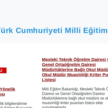
ürk Cumhuriyeti Milli Eğitim
Mesleki Teknik Öğretim Dairesi 
Genel Ortaöğretim Dairesi
Müdürlüklerine Bağlı Okul Müdü
Okul Müdür Muavinliği Kriter Pu
Listesi
Yönelik
Milli Eğitim Bakanlığı, Mesleki Teknik 
Dairesi ve Genel Ortaöğretim Dairesi
ısı
Müdürlüklerine bağlı okul müdürü ve 
muavinliği kriter puanları listesi ekte
ik bilgilendirme
sunulmaktadır.