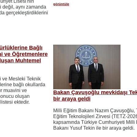
iyet Lisesi'nin
görüntüle
i değil, aynı zamanda
da gerçekleştirdiklerini
lüklerine Bağlı
i ve Öğretmenlere
 Oluşan Muhtemel
i ve Mesleki Teknik
erine bağlı okullarda
r muavini ve
Bakan Çavuşoğlu mevkidaşı Teki
 sonucu oluşan
bir araya geldi
stesi ektedir.
Milli Eğitim Bakanı Nazım Çavuşoğlu, 
Eğitim Teknolojileri Zirvesi (TETZ-202
kapsamında Türkiye Cumhuriyeti Milli 
Bakanı Yusuf Tekin ile bir araya geldi.