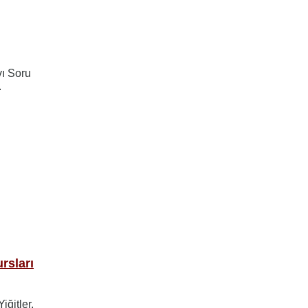
vı Soru
.
rsları
ğitler,