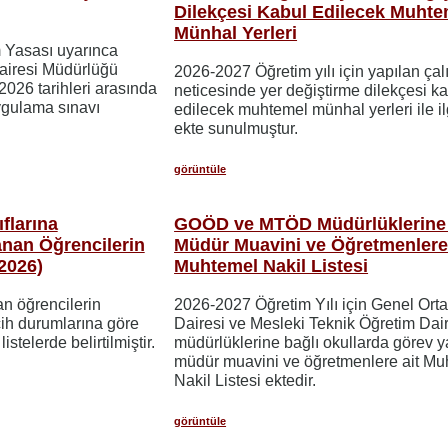
Dilekçesi Kabul Edilecek Muhte
Münhal Yerleri
m Yasası uyarınca
airesi Müdürlüğü
2026-2027 Öğretim yılı için yapılan çal
2026 tarihleri arasında
neticesinde yer değiştirme dilekçesi k
uygulama sınavı
edilecek muhtemel münhal yerleri ile ilgi
ekte sunulmuştur.
görüntüle
ıflarına
GOÖD ve MTÖD Müdürlüklerine 
nan Öğrencilerin
Müdür Muavini ve Öğretmenlere 
 2026)
Muhtemel Nakil Listesi
n öğrencilerin
2026-2027 Öğretim Yılı için Genel Ort
cih durumlarına göre
Dairesi ve Mesleki Teknik Öğretim Dai
listelerde belirtilmiştir.
müdürlüklerine bağlı okullarda görev 
müdür muavini ve öğretmenlere ait Mu
Nakil Listesi ektedir.
görüntüle