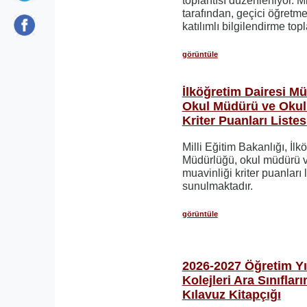
toplantısı düzenleniyor. Mi
tarafından, geçici öğretm
katılımlı bilgilendirme top
görüntüle
İlköğretim Dairesi Mü
Okul Müdürü ve Okul
Kriter Puanları Listes
Milli Eğitim Bakanlığı, İlk
Müdürlüğü, okul müdürü 
muavinliği kriter puanları l
sunulmaktadır.
görüntüle
2026-2027 Öğretim Yıl
Kolejleri Ara Sınıfları
Kılavuz Kitapçığı