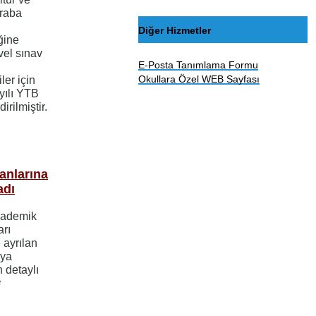
kraba
Diğer Hizmetler
ğine
vel sınav
E-Posta Tanımlama Formu
Okullara Özel WEB Sayfası
er için
yılı YTB
irilmiştir.
anlarına
adı
akademik
arı
ayrılan
aya
n detaylı