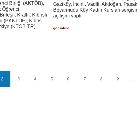
enci Birliği (AKTÖB),
Gaziköy, İncirli, Vadili, Akdoğan, Paşa
rk Öğrenci
Beyarmudu Köy Kadın Kursları sergisi
leşik Krallık Kıbrıslı
açılışını yaptı.
u (BKKTÖF), Kıbrıs
ürkiye (KTÖB-TR)
görüntüle
2
3
4
5
6
7
8
9
…
Sayfa
Sayfa
Sayfa
Sayfa
Sayfa
Sayfa
Sayfa
Sayfa