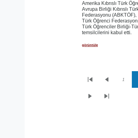
Amerika Kıbrıslı Türk Öğr
Avrupa Birliği Kıbrıslı Tü
Federasyonu (ABKTÖF), Bir
Türk Öğrenci Federasyon
Türk Öğrenciler Birliği-T
temsilcilerini kabul etti.
görüntüle
1
Sayfalama
İlk
Önceki
Sayfa
sayfa
sayfa
Sonraki
Son
sayfa
sayfa