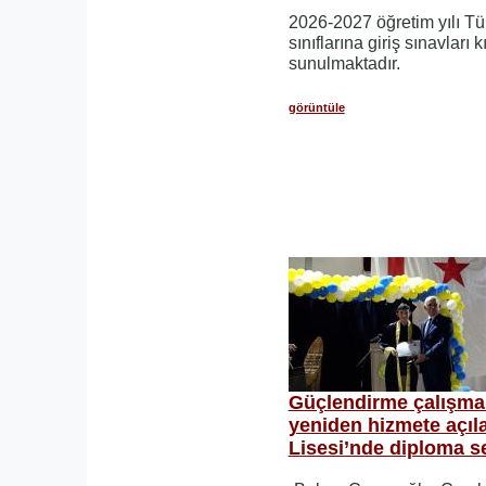
2026-2027 öğretim yılı Tür
sınıflarına giriş sınavları 
sunulmaktadır.
görüntüle
Güçlendirme çalışmal
yeniden hizmete açı
Lisesi’nde diploma s