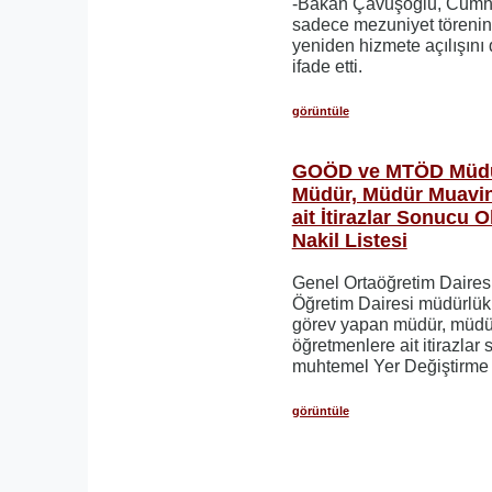
-Bakan Çavuşoğlu, Cumhur
sadece mezuniyet törenin
yeniden hizmete açılışını 
ifade etti.
görüntüle
GOÖD ve MTÖD Müdür
Müdür, Müdür Muavin
ait İtirazlar Sonucu
Nakil Listesi
Genel Ortaöğretim Daires
Öğretim Dairesi müdürlükl
görev yapan müdür, müdü
öğretmenlere ait itirazlar
muhtemel Yer Değiştirme li
görüntüle