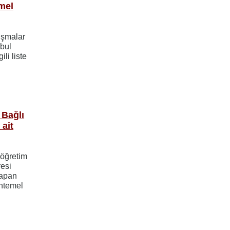
mel
ışmalar
abul
li liste
Bağlı
ait
aöğretim
resi
yapan
htemel