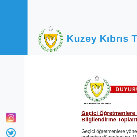
Ana içeriğe atla
Kuzey Kıbrıs T
Geçici Öğretmenlere 
Bilgilendirme Toplant
Geçici öğretmenlere yönel