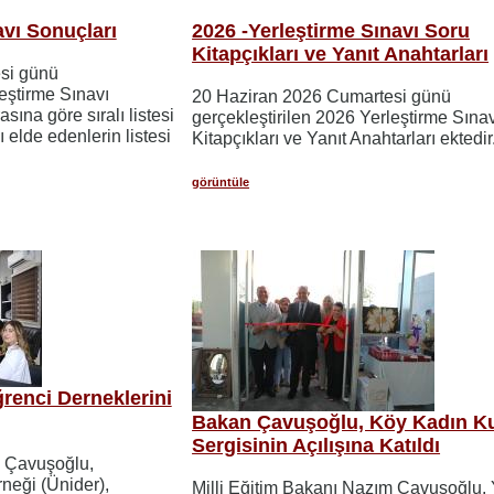
avı Sonuçları
2026 -Yerleştirme Sınavı Soru
Kitapçıkları ve Yanıt Anahtarları
si günü
leştirme Sınavı
20 Haziran 2026 Cumartesi günü
ına göre sıralı listesi
gerçekleştirilen 2026 Yerleştirme Sına
 elde edenlerin listesi
Kitapçıkları ve Yanıt Anahtarları ektedir
görüntüle
renci Derneklerini
Bakan Çavuşoğlu, Köy Kadın Ku
Sergisinin Açılışına Katıldı
m Çavuşoğlu,
rneği (Ünider),
Milli Eğitim Bakanı Nazım Çavuşoğlu, Yi