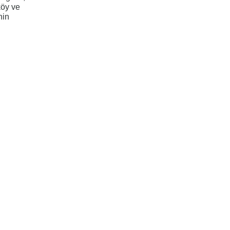
köy ve
nin