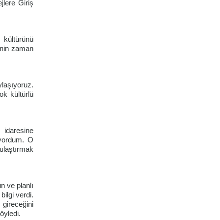
lere Giriş
 kültürünü
cinin zaman
laşıyoruz.
ok kültürlü
 idaresine
iyordum. O
 ulaştırmak
n ve planlı
ilgi verdi.
gireceğini
öyledi.