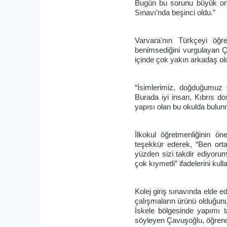
Bugün bu sorunu büyük oran
Sınavı’nda beşinci oldu.”
Varvara'nın Türkçeyi öğre
benimsediğini vurgulayan Ç
içinde çok yakın arkadaş oldu
“İsimlerimiz, doğduğumuz y
Burada iyi insan, Kıbrıs dos
yapısı olan bu okulda bulun
İlkokul öğretmenliğinin 
teşekkür ederek, “Ben ort
yüzden sizi takdir ediyoru
çok kıymetli” ifadelerini kull
Kolej giriş sınavında elde e
çalışmaların ürünü olduğunu 
İskele bölgesinde yapımı 
söyleyen Çavuşoğlu, öğrenci