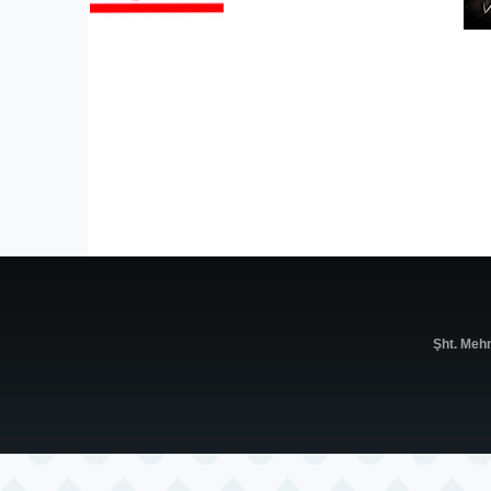
Şht. Meh