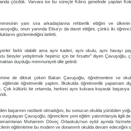
da çözdük. Varvara ise bu süreçte Kıbrıs genelinde yapılan Kolej
nmesinin yanı sıra arkadaşlarına rehberlik ettiğini ve ülkenin
avuşoğlu, onun yanında Elisa'yı da davet ettiğini, çünkü iki öğren
klarını gözlemlediğini belirtti.
erler farklı olabilir ama aynı kaderi, aynı okulu, aynı havayı pay
tu bireyler yetiştirmek hepimiz için bir fırsattır” diyen Çavuşoğlu, ç
maktan duyduğu memnuniyeti dile getirdi.
önemine de dikkat çeken Bakan Çavuşoğlu, öğretmenlere ve okul
a eğitimde öğretmenlik yaptım. İlkokulda öğretmenlik yapamam d
m. Çok kültürlü bir ortamda, herkesi aynı kulvara koyarak başarıya
andı.
dilen başarının rastlantı olmadığını, bu sonucun okulda yürütülen yoğu
vurgulayan Çavuşoğlu, öğrencilere yeni eğitim yatırımlarıyla ilgili de b
tamamlanan Muharrem Döveç Ortaokulu’nun eylül ayında hizmete 
lerin eğitimlerine bu modern ve donanımlı okulda devam edeceğini s