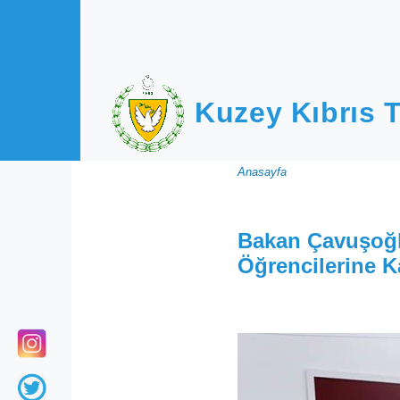
Ana içeriğe atla
Kuzey Kıbrıs T
Sayfa
Anasayfa
yolu
Bakan Çavuşoğlu
Öğrencilerine Ka