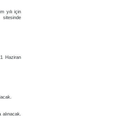
m yılı için
t sitesinde
21 Haziran
lacak.
a alınacak.