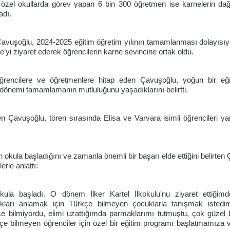
e özel okullarda görev yapan 6 bin 300 öğretmen ise karnelerin dağ
adı.
Çavuşoğlu, 2024-2025 eğitim öğretim yılının tamamlanması dolayısıy
e’yi ziyaret ederek öğrencilerin karne sevincine ortak oldu.
öğrencilere ve öğretmenlere hitap eden Çavuşoğlu, yoğun bir eğit
e dönemi tamamlamanın mutluluğunu yaşadıklarını belirtti.
eyen Çavuşoğlu, tören sırasında Elisa ve Varvara isimli öğrencileri y
okula başladığını ve zamanla önemli bir başarı elde ettiğini belirten
erle anlattı:
 okula başladı. O dönem İlker Kartel İlkokulu'nu ziyaret ettiğim
lukları anlamak için Türkçe bilmeyen çocuklarla tanışmak istedi
e bilmiyordu, elimi uzattığımda parmaklarımı tutmuştu, çok güzel b
e bilmeyen öğrenciler için özel bir eğitim programı başlatmamıza v