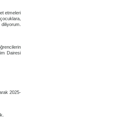
et etmeleri
çocuklara,
diliyorum.
rencilerin
tim Dairesi
parak 2025-
k.