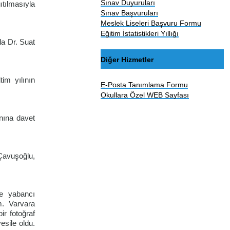
Sınav Duyuruları
ıtılmasıyla
Sınav Başvuruları
Meslek Liseleri Başvuru Formu
Eğitim İstatistikleri Yıllığı
la Dr. Suat
Diğer Hizmetler
im yılının
E-Posta Tanımlama Formu
Okullara Özel WEB Sayfası
anına davet
 Çavuşoğlu,
de yabancı
m. Varvara
ir fotoğraf
esile oldu.