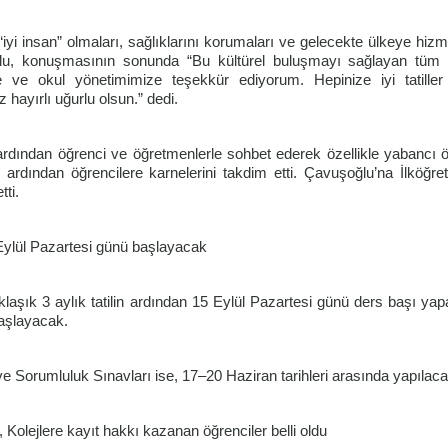
“iyi insan” olmaları, sağlıklarını korumaları ve gelecekte ülkeye hizm
lu, konuşmasının sonunda “Bu kültürel buluşmayı sağlayan tüm 
ze ve okul yönetimimize teşekkür ediyorum. Hepinize iyi tatiller 
 hayırlı uğurlu olsun.” dedi.
dından öğrenci ve öğretmenlerle sohbet ederek özellikle yabancı öğ
 ardından öğrencilere karnelerini takdim etti. Çavuşoğlu’na İlköğre
ti.
 Eylül Pazartesi günü başlayacak
laşık 3 aylık tatilin ardından 15 Eylül Pazartesi günü ders başı ya
başlayacak.
e Sorumluluk Sınavları ise, 17–20 Haziran tarihleri arasında yapılaca
 Kolejlere kayıt hakkı kazanan öğrenciler belli oldu