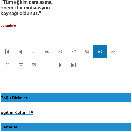
“Tüm eğitim camiasına,
önemli bir motivasyon
kaynağı oldunuz.”
görüntüle
…
50
51
52
53
54
55
Sayfalama
İlk
Önceki
Sayfa
Sayfa
Sayfa
Sayfa
Sayfa
Sayfa
sayfa
sayfa
56
57
58
…
Sayfa
Sayfa
Sayfa
Sonraki
Son
sayfa
sayfa
Bağlı Birimler
Eğitim Kültür TV
Haberler