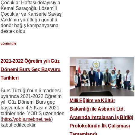
Çocuklar Haftası dolayısıyla
Kemal Saraçoğlu Lösemili
Çocuklar ve Kanserle Savaş
Vakfı’nın yürüttüğü gönüllü
donör bağış kampanyasına
destek oldu.
görüntüle
2021-2022 Öğretim yılı Güz
Dönemi Burs Geç Başvuru
Tarihleri
Burs Tüzüğü’nün 6.maddesi
uyarınca 2021-2022 Öğretim
Milli Eğitim ve Kültür
yılı Güz Dönemi Burs geç
başvuruları 4-5 Kasım 2021
Bakanlığı ile Asbank Ltd.
tarihlerinde YOBİS üzerinden
Arasında İmzalanan İş Birliği
(
http://yobis.mebnet.net/
)
kabul edilecektir.
Protokolünün İlk Çalışması
Tamamlandı.