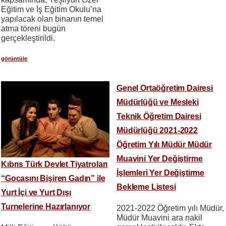
Eğitim ve İş Eğitim Okulu’na
yapılacak olan binanın temel
atma töreni bugün
gerçekleştirildi.
görüntüle
Genel Ortaöğretim Dairesi
Müdürlüğü ve Mesleki
Teknik Öğretim Dairesi
Müdürlüğü 2021-2022
Öğretim Yılı Müdür Müdür
Muavini Yer Değiştirme
Kıbrıs Türk Devlet Tiyatroları
İşlemleri Yer Değiştirme
“Gocasını Bişiren Gadın” ile
Bekleme Listesi
Yurt İçi ve Yurt Dışı
Turnelerine Hazırlanıyor
2021-2022 Öğretim yılı Müdür,
Müdür Muavini ara nakil