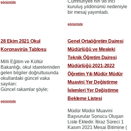
Cumhuriyeti’nin 98’inci
görüntüle
kuruluş yıldönümü nedeniyle
bir mesaj yayımladı.
görüntüle
28 Ekim 2021 Okul
Genel Ortaöğretim Dairesi
Koronavirüs Tablosu
Müdürlüğü ve Mesleki
Teknik Öğretim Dairesi
Milli Eğitim ve Kültür
Müdürlüğü 2021-2022
Bakanlığı, okul idarelerinden
gelen bilgiler doğrultusunda
Öğretim Yılı Müdür Müdür
okullardaki güncel vaka
Muavini Yer Değiştirme
sayıları:
Güncel rakamlar şöyle;
İşlemleri Yer Değiştirme
Bekleme Listesi
görüntüle
Müdür Müdür Muavini
Başvurular Sonucu Oluşan
Liste Ektedir. İtiraz Süreci 1
Kasım 2021 Mesai Bitimine (