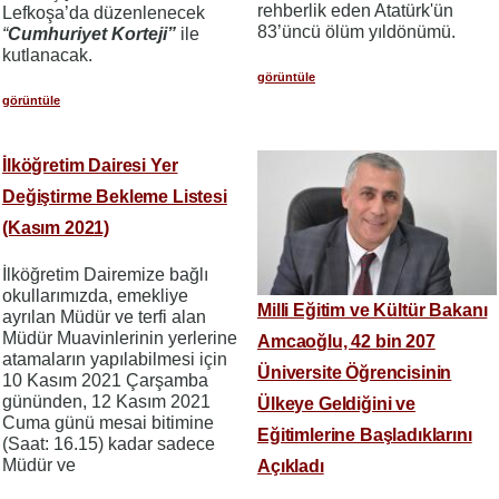
rehberlik eden Atatürk'ün
Lefkoşa’da düzenlenecek
83’üncü ölüm yıldönümü.
“
Cumhuriyet Korteji”
ile
kutlanacak.
görüntüle
görüntüle
İlköğretim Dairesi Yer
Değiştirme Bekleme Listesi
(Kasım 2021)
İlköğretim Dairemize bağlı
okullarımızda, emekliye
Milli Eğitim ve Kültür Bakanı
ayrılan Müdür ve terfi alan
Müdür Muavinlerinin yerlerine
Amcaoğlu, 42 bin 207
atamaların yapılabilmesi için
Üniversite Öğrencisinin
10 Kasım 2021 Çarşamba
gününden, 12 Kasım 2021
Ülkeye Geldiğini ve
Cuma günü mesai bitimine
Eğitimlerine Başladıklarını
(Saat: 16.15) kadar sadece
Müdür ve
Açıkladı