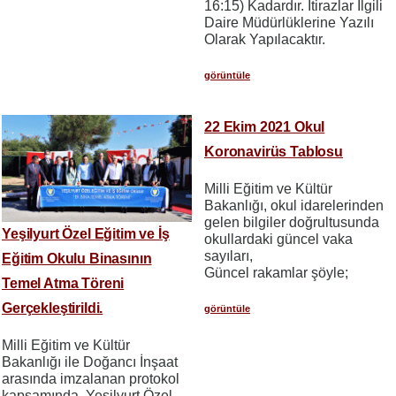
16:15) Kadardır. İtirazlar İlgili
Daire Müdürlüklerine Yazılı
Olarak Yapılacaktır.
görüntüle
22 Ekim 2021 Okul
Koronavirüs Tablosu
Milli Eğitim ve Kültür
Bakanlığı, okul idarelerinden
gelen bilgiler doğrultusunda
Yeşilyurt Özel Eğitim ve İş
okullardaki güncel vaka
sayıları,
Eğitim Okulu Binasının
Güncel rakamlar şöyle;
Temel Atma Töreni
Gerçekleştirildi.
görüntüle
Milli Eğitim ve Kültür
Bakanlığı ile Doğancı İnşaat
arasında imzalanan protokol
kapsamında, Yeşilyurt Özel