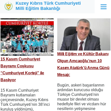
Kuzey Kıbrıs Türk Cumhuriyeti
Ana içeriğe atla
Milli Eğitim Bakanlığı
Menü
Milli Eğitim ve Kültür Bakanı
15 Kasım Cumhuriyet
Olgun Amcaoğlu’nun 10
Bayramı Coşkusu
Kasım Atatürk’ü Anma Günü
“Cumhuriyet Korteji” ile
Mesajı:
Başlıyor
Bugün, askeri başarılarının
ardından kurucusu olduğu
15 Kasım Cumhuriyet
Türkiye Cumhuriyeti'nin
Bayramı kutlamaları
muasır bir devlet olması
çerçevesinde, Kuzey Kıbrıs
hedefiyle fikri ve vicdanı hür
Türk Cumhuriyeti’nin 38’inci
nesillerin yetişmesine
kuruluş yıldönümü,