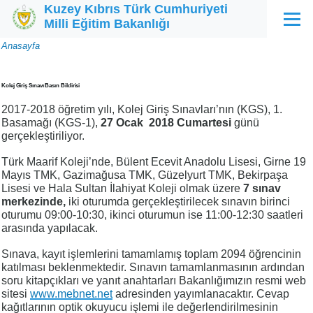
Kuzey Kıbrıs Türk Cumhuriyeti
Ana içeriğe atla
Milli Eğitim Bakanlığı
Menü
Sayfa
Anasayfa
yolu
Kolej Giriş Sınavı Basın Bildirisi
2017-2018 öğretim yılı, Kolej Giriş Sınavları’nın (KGS), 1.
Basamağı (KGS-1),
27 Ocak 2018 Cumartesi
günü
gerçekleştiriliyor.
Türk Maarif Koleji’nde, Bülent Ecevit Anadolu Lisesi, Girne 19
Mayıs TMK, Gazimağusa TMK, Güzelyurt TMK, Bekirpaşa
Lisesi ve Hala Sultan İlahiyat Koleji olmak üzere
7 sınav
merkezinde,
iki oturumda gerçekleştirilecek sınavın birinci
oturumu 09:00-10:30, ikinci oturumun ise 11:00-12:30 saatleri
arasında yapılacak.
Sınava, kayıt işlemlerini tamamlamış toplam 2094 öğrencinin
katılması beklenmektedir. Sınavın tamamlanmasının ardından
soru kitapçıkları ve yanıt anahtarları Bakanlığımızın resmi web
sitesi
www.mebnet.net
adresinden yayımlanacaktır. Cevap
kağıtlarının optik okuyucu işlemi ile değerlendirilmesinin