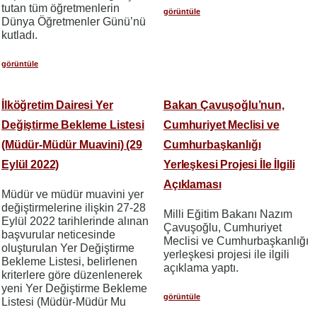
tutan tüm öğretmenlerin
görüntüle
Dünya Öğretmenler Günü’nü
kutladı.
görüntüle
İlköğretim Dairesi Yer
Bakan Çavuşoğlu’nun,
Değiştirme Bekleme Listesi
Cumhuriyet Meclisi ve
(Müdür-Müdür Muavini) (29
Cumhurbaşkanlığı
Eylül 2022)
Yerleşkesi Projesi İle İlgili
Açıklaması
Müdür ve müdür muavini yer
değiştirmelerine ilişkin 27-28
Milli Eğitim Bakanı Nazım
Eylül 2022 tarihlerinde alınan
Çavuşoğlu, Cumhuriyet
başvurular neticesinde
Meclisi ve Cumhurbaşkanlığı
oluşturulan Yer Değiştirme
yerleşkesi projesi ile ilgili
Bekleme Listesi, belirlenen
açıklama yaptı.
kriterlere göre düzenlenerek
yeni Yer Değiştirme Bekleme
görüntüle
Listesi (Müdür-Müdür Mu