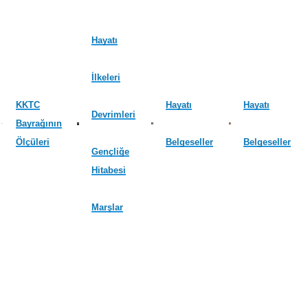
Hayatı
İlkeleri
KKTC
Hayatı
Hayatı
Devrimleri
Bayrağının
Ölçüleri
Belgeseller
Belgeseller
Gençliğe
Hitabesi
Marşlar