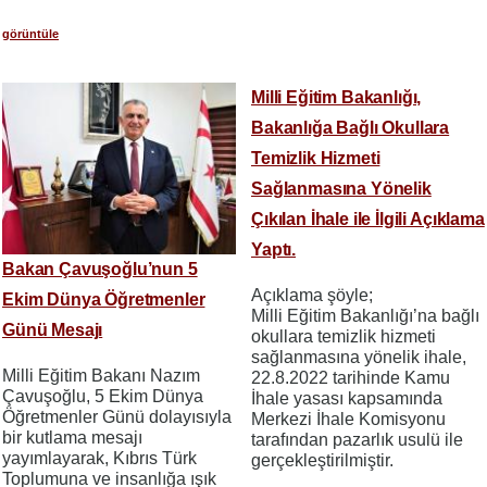
görüntüle
Milli Eğitim Bakanlığı,
Bakanlığa Bağlı Okullara
Temizlik Hizmeti
Sağlanmasına Yönelik
Çıkılan İhale ile İlgili Açıklama
Yaptı.
Bakan Çavuşoğlu’nun 5
Açıklama şöyle;
Ekim Dünya Öğretmenler
Milli Eğitim Bakanlığı’na bağlı
Günü Mesajı
okullara temizlik hizmeti
sağlanmasına yönelik ihale,
Milli Eğitim Bakanı Nazım
22.8.2022 tarihinde Kamu
Çavuşoğlu, 5 Ekim Dünya
İhale yasası kapsamında
Öğretmenler Günü dolayısıyla
Merkezi İhale Komisyonu
bir kutlama mesajı
tarafından pazarlık usulü ile
yayımlayarak, Kıbrıs Türk
gerçekleştirilmiştir.
Toplumuna ve insanlığa ışık