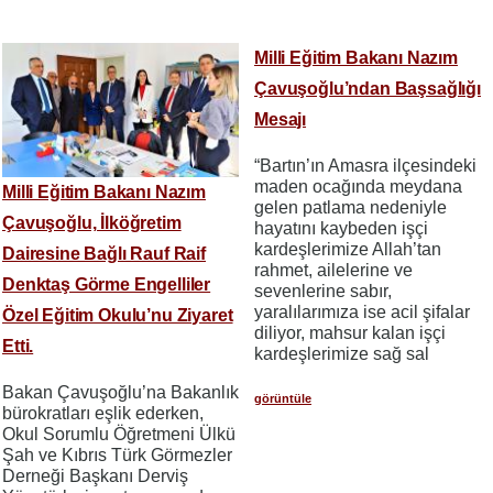
Milli Eğitim Bakanı Nazım
Çavuşoğlu’ndan Başsağlığı
Mesajı
“Bartın’ın Amasra ilçesindeki
maden ocağında meydana
Milli Eğitim Bakanı Nazım
gelen patlama nedeniyle
Çavuşoğlu, İlköğretim
hayatını kaybeden işçi
kardeşlerimize Allah’tan
Dairesine Bağlı Rauf Raif
rahmet, ailelerine ve
Denktaş Görme Engelliler
sevenlerine sabır,
yaralılarımıza ise acil şifalar
Özel Eğitim Okulu’nu Ziyaret
diliyor, mahsur kalan işçi
Etti.
kardeşlerimize sağ sal
Bakan Çavuşoğlu’na Bakanlık
görüntüle
bürokratları eşlik ederken,
Okul Sorumlu Öğretmeni Ülkü
Şah ve Kıbrıs Türk Görmezler
Derneği Başkanı Derviş