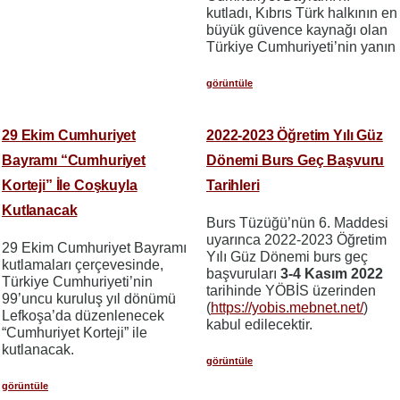
kutladı, Kıbrıs Türk halkının en
büyük güvence kaynağı olan
Türkiye Cumhuriyeti’nin yanın
görüntüle
29 Ekim Cumhuriyet
2022-2023 Öğretim Yılı Güz
Bayramı “Cumhuriyet
Dönemi Burs Geç Başvuru
Korteji” İle Coşkuyla
Tarihleri
Kutlanacak
Burs Tüzüğü’nün 6. Maddesi
uyarınca 2022-2023 Öğretim
29 Ekim Cumhuriyet Bayramı
Yılı Güz Dönemi burs geç
kutlamaları çerçevesinde,
başvuruları
3-4 Kasım 2022
Türkiye Cumhuriyeti’nin
tarihinde YÖBİS üzerinden
99’uncu kuruluş yıl dönümü
(
https://yobis.mebnet.net/
)
Lefkoşa’da düzenlenecek
kabul edilecektir.
“Cumhuriyet Korteji” ile
kutlanacak.
görüntüle
görüntüle