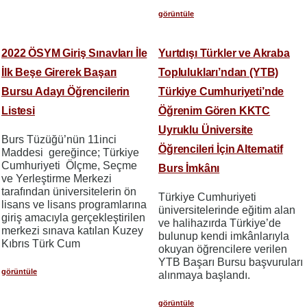
görüntüle
2022 ÖSYM Giriş Sınavları İle
Yurtdışı Türkler ve Akraba
İlk Beşe Girerek Başarı
Toplulukları’ndan (YTB)
Bursu Adayı Öğrencilerin
Türkiye Cumhuriyeti’nde
Listesi
Öğrenim Gören KKTC
Uyruklu Üniversite
Burs Tüzüğü’nün 11inci
Öğrencileri İçin Alternatif
Maddesi gereğince; Türkiye
Cumhuriyeti Ölçme, Seçme
Burs İmkânı
ve Yerleştirme Merkezi
tarafından üniversitelerin ön
Türkiye Cumhuriyeti
lisans ve lisans programlarına
üniversitelerinde eğitim alan
giriş amacıyla gerçekleştirilen
ve halihazırda Türkiye’de
merkezi sınava katılan Kuzey
bulunup kendi imkânlarıyla
Kıbrıs Türk Cum
okuyan öğrencilere verilen
YTB Başarı Bursu başvuruları
görüntüle
alınmaya başlandı.
görüntüle