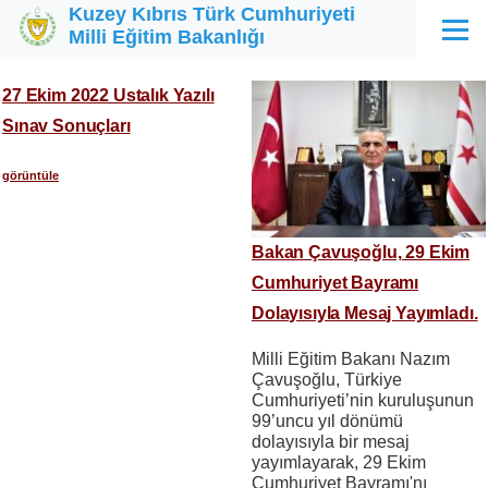
Kuzey Kıbrıs Türk Cumhuriyeti
Ana içeriğe atla
Milli Eğitim Bakanlığı
Menü
27 Ekim 2022 Ustalık Yazılı
Sınav Sonuçları
görüntüle
Bakan Çavuşoğlu, 29 Ekim
Cumhuriyet Bayramı
Dolayısıyla Mesaj Yayımladı.
Milli Eğitim Bakanı Nazım
Çavuşoğlu, Türkiye
Cumhuriyeti’nin kuruluşunun
99’uncu yıl dönümü
dolayısıyla bir mesaj
yayımlayarak, 29 Ekim
Cumhuriyet Bayramı'nı