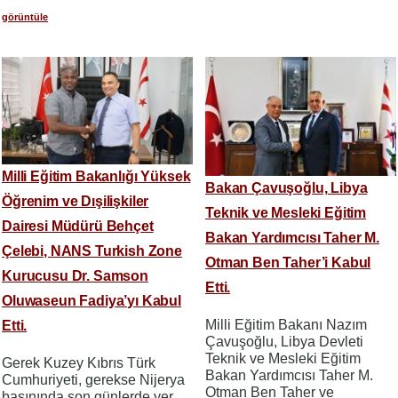
görüntüle
Milli Eğitim Bakanlığı Yüksek
Bakan Çavuşoğlu, Libya
Öğrenim ve Dışilişkiler
Teknik ve Mesleki Eğitim
Dairesi Müdürü Behçet
Bakan Yardımcısı Taher M.
Çelebi, NANS Turkish Zone
Otman Ben Taher’i Kabul
Kurucusu Dr. Samson
Etti.
Oluwaseun Fadiya’yı Kabul
Milli Eğitim Bakanı Nazım
Etti.
Çavuşoğlu, Libya Devleti
Teknik ve Mesleki Eğitim
Gerek Kuzey Kıbrıs Türk
Bakan Yardımcısı Taher M.
Cumhuriyeti, gerekse Nijerya
Otman Ben Taher ve
basınında son günlerde yer