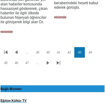
beraberindeki heyeti kabul
alan haberler konusunda
ederek görüştü.
hassasiyet göstererek, çıkan
haberler ile ilgili ülkede
bulunan Nijeryalı öğrenciler
görüntüle
ile görüşerek bilgi alan Dr.
görüntüle
…
39
40
41
42
43
44
Sayfalama
İlk
Önceki
Sayfa
Sayfa
Sayfa
Sayfa
Sayfa
Sayfa
sayfa
sayfa
45
46
47
…
Sayfa
Sayfa
Sayfa
Sonraki
Son
sayfa
sayfa
Bağlı Birimler
Eğitim Kültür TV