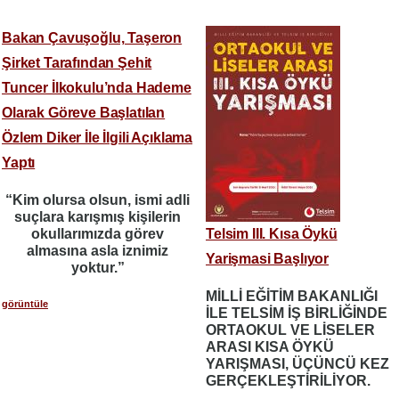
Bakan Çavuşoğlu, Taşeron
Şirket Tarafından Şehit
Tuncer İlkokulu’nda Hademe
Olarak Göreve Başlatılan
Özlem Diker İle İlgili Açıklama
Yaptı
“Kim olursa olsun, ismi adli
suçlara karışmış kişilerin
okullarımızda görev
Telsim III. Kısa Öykü
almasına asla iznimiz
Yarişmasi Başlıyor
yoktur.”
MİLLİ EĞİTİM BAKANLIĞI
görüntüle
İLE TELSİM İŞ BİRLİĞİNDE
ORTAOKUL VE LİSELER
ARASI KISA ÖYKÜ
YARIŞMASI, ÜÇÜNCÜ KEZ
GERÇEKLEŞTİRİLİYOR.