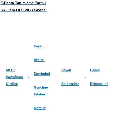
E-Posta Tanımlama Formu
Okullara Özel WEB Sayfası
Hayatı
İlkeleri
KKTC
Hayatı
Hayatı
Devrimleri
Bayrağının
Ölçüleri
Belgeseller
Belgeseller
Gençliğe
Hitabesi
Marşlar