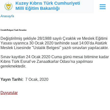
Kuzey Kıbrıs Türk Cumhuriyeti
Ana içeriğe atla
Milli Eğitim Bakanlığı
Menü
Sayfa
Anasayfa
yolu
Ustalık Belgesi Yazılı Sınavları
Değiştirilmiş şekliyle 28/1988 sayılı Çıraklık ve Meslek Eğitimi
Yasası uyarınca 30 Ocak 2020 tarihinde saat 14:00'da Atatürk
Meslek Lisesinde "Ustalık Belgesi'' yazılı sınavları yapılacaktır.
Sınav kayıtları 24 Ocak 2020 Cuma günü mesai bitimine kadar
Kıbrıs Türk Esnaf ve Zanaatkarlar Odası'na yapılması
gerekmektedir.
Yayın Tarihi
7 Ocak, 2020
Duyurular