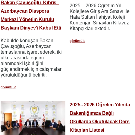
Bakan Çavuşoğlu, Kıbrıs -
2025 – 2026 Öğretim Yılı
Azerbaycan Diaspora
Kolejlere Giriş Ara Sınavı ile
Hala Sultan İlahiyat Koleji
Merkezi Yönetim Kurulu
Kontenjan Sınavları Kılavuz
Başkanı Dinyev’i Kabul Etti
Kitapçıkları ektedir.
Kabulde konuşan Bakan
görüntüle
Çavuşoğlu, Azerbaycan
temaslarına işaret ederek, iki
ülke arasında eğitim
alanındaki işbirliğini
güçlendirmek için çalışmalar
yürütüldüğünü belirtti.
görüntüle
2025 - 2026 Öğretim Yılında
Bakanlığımıza Bağlı
Okullarda Okutulacak Ders
Kitapları Listesi