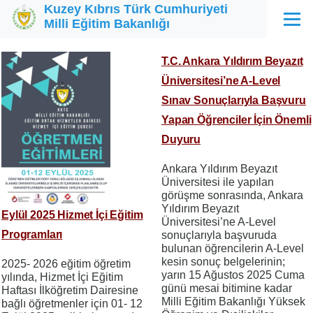
Kuzey Kıbrıs Türk Cumhuriyeti
Ana içeriğe atla
Milli Eğitim Bakanlığı
Menü
T.C. Ankara Yıldırım Beyazıt
Üniversitesi’ne A-Level
Sınav Sonuçlarıyla Başvuru
Yapan Öğrenciler İçin Önemli
Duyuru
Ankara Yıldırım Beyazıt
Üniversitesi ile yapılan
görüşme sonrasında, Ankara
Yıldırım Beyazıt
Eylül 2025 Hizmet İçi Eğitim
Üniversitesi’ne A-Level
Programları
sonuçlarıyla başvuruda
bulunan öğrencilerin A-Level
kesin sonuç belgelerinin;
2025- 2026 eğitim öğretim
yarın 15 Ağustos 2025 Cuma
yılında, Hizmet İçi Eğitim
günü mesai bitimine kadar
Haftası İlköğretim Dairesine
Milli Eğitim Bakanlığı Yüksek
bağlı öğretmenler için 01- 12