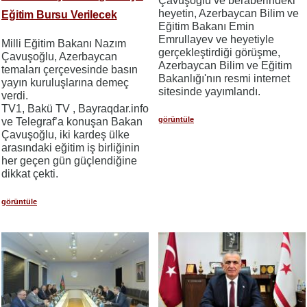
Çavuşoğlu ve beraberindeki
heyetin, Azerbaycan Bilim ve
Eğitim Bursu Verilecek
Eğitim Bakanı Emin
Emrullayev ve heyetiyle
Milli Eğitim Bakanı Nazım
gerçekleştirdiği görüşme,
Çavuşoğlu, Azerbaycan
Azerbaycan Bilim ve Eğitim
temaları çerçevesinde basın
Bakanlığı'nın resmi internet
yayın kuruluşlarına demeç
sitesinde yayımlandı.
verdi.
TV1, Bakü TV , Bayraqdar.info
görüntüle
ve Telegraf’a konuşan Bakan
Çavuşoğlu, iki kardeş ülke
arasındaki eğitim iş birliğinin
her geçen gün güçlendiğine
dikkat çekti.
görüntüle