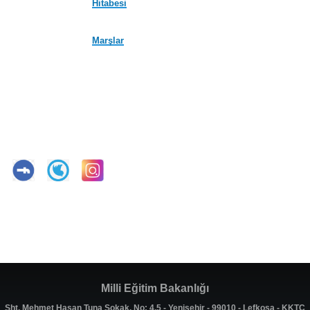
Hitabesi
Marşlar
Milli Eğitim Bakanlığı
Şht. Mehmet Hasan Tuna Sokak, No: 4,5 - Yenişehir - 99010 - Lefkoşa - KKTC