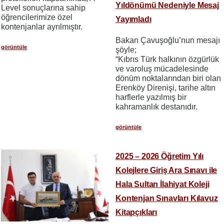
Yıldönümü Nedeniyle Mesaj
Level sonuçlarına sahip
öğrencilerimize özel
Yayımladı
kontenjanlar ayrılmıştır.
Bakan Çavuşoğlu’nun mesajı
görüntüle
şöyle;
“Kıbrıs Türk halkının özgürlük
ve varoluş mücadelesinde
dönüm noktalarından biri olan
Erenköy Direnişi, tarihe altın
harflerle yazılmış bir
kahramanlık destanıdır.
görüntüle
2025 – 2026 Öğretim Yılı
Kolejlere Giriş Ara Sınavı ile
Hala Sultan İlahiyat Koleji
Kontenjan Sınavları Kılavuz
Kitapçıkları