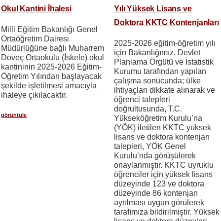
Okul Kantini İhalesi
Yılı Yüksek Lisans ve
Doktora KKTC Kontenjanları
Milli Eğitim Bakanlığı Genel
Ortaöğretim Dairesi
2025-2026 eğitim-öğretim yılı
Müdürlüğüne bağlı Muharrem
için Bakanlığımız, Devlet
Döveç Ortaokulu (İskele) okul
Planlama Örgütü ve İstatistik
kantininin 2025-2026 Eğitim-
Kurumu tarafından yapılan
Öğretim Yılından başlayacak
çalışma sonucunda; ülke
şekilde işletilmesi amacıyla
ihtiyaçları dikkate alınarak ve
ihaleye çıkılacaktır.
öğrenci talepleri
doğrultusunda, T.C.
görüntüle
Yükseköğretim Kurulu’na
(YÖK) iletilen KKTC yüksek
lisans ve doktora kontenjan
talepleri, YÖK Genel
Kurulu’nda görüşülerek
onaylanmıştır. KKTC uyruklu
öğrenciler için yüksek lisans
düzeyinde 123 ve doktora
düzeyinde 86 kontenjan
ayrılması uygun görülerek
tarafımıza bildirilmiştir. Yüksek