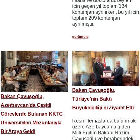
lisans ve doktora düzeyleri
için geçen yıl toplam 134
kontenjan ayrılırken, bu yıl için
toplam 209 kontenjan
ayrılmıştır.
görüntüle
Bakan Çavuşoğlu,
Bakan Çavuşoğlu,
Türkiye’nin Bakü
Azerbaycan’da Çeşitli
Büyükelçiliği’ni Ziyaret Etti
Görevlerde Bulunan KKTC
Resmi temaslarda bulunmak
Üniversiteleri Mezunlarıyla
üzere Azerbaycan’a giden
Bir Araya Geldi
Milli Eğitim Bakanı Nazım
Çavuşoğlu ve beraberindeki