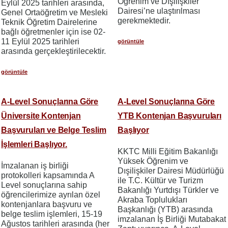
Öğrenim ve Dışilişkiler
Eylül 2025 tarihleri arasında,
Dairesi’ne ulaştırılması
Genel Ortaöğretim ve Mesleki
gerekmektedir.
Teknik Öğretim Dairelerine
bağlı öğretmenler için ise 02-
11 Eylül 2025 tarihleri
görüntüle
arasında gerçekleştirilecektir.
görüntüle
A-Level Sonuçlarına Göre
A-Level Sonuçlarına Göre
Üniversite Kontenjan
YTB Kontenjan Başvuruları
Başvuruları ve Belge Teslim
Başlıyor
İşlemleri Başlıyor.
KKTC Milli Eğitim Bakanlığı
Yüksek Öğrenim ve
İmzalanan iş birliği
Dışilişkiler Dairesi Müdürlüğü
protokolleri kapsamında A
ile T.C. Kültür ve Turizm
Level sonuçlarına sahip
Bakanlığı Yurtdışı Türkler ve
öğrencilerimize ayrılan özel
Akraba Toplulukları
kontenjanlara başvuru ve
Başkanlığı (YTB) arasında
belge teslim işlemleri, 15-19
imzalanan İş Birliği Mutabakat
Ağustos tarihleri arasında (her