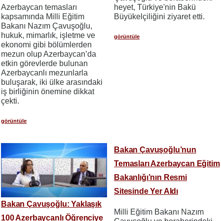
Azerbaycan temasları
heyet, Türkiye'nin Bakü
kapsamında Milli Eğitim
Büyükelçiliğini ziyaret etti.
Bakanı Nazım Çavuşoğlu,
hukuk, mimarlık, işletme ve
görüntüle
ekonomi gibi bölümlerden
mezun olup Azerbaycan’da
etkin görevlerde bulunan
Azerbaycanlı mezunlarla
buluşarak, iki ülke arasındaki
iş birliğinin önemine dikkat
çekti.
görüntüle
Bakan Çavuşoğlu’nun
Temasları Azerbaycan Eğitim
Bakanlığı’nın Resmi
Sitesinde Yer Aldı
Bakan Çavuşoğlu: Yaklaşık
Milli Eğitim Bakanı Nazım
100 Azerbaycanlı Öğrenciye