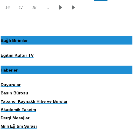
sayfa
sayfa
16
17
18
…
Sayfa
Sayfa
Sayfa
Sonraki
Son
sayfa
sayfa
Bağlı Birimler
Eğitim Kültür TV
Haberler
Duyurular
Basın Bürosu
Yabancı Kaynaklı Hibe ve Burslar
Akademik Takvim
Dergi Mesajları
Milli Eğitim Şurası