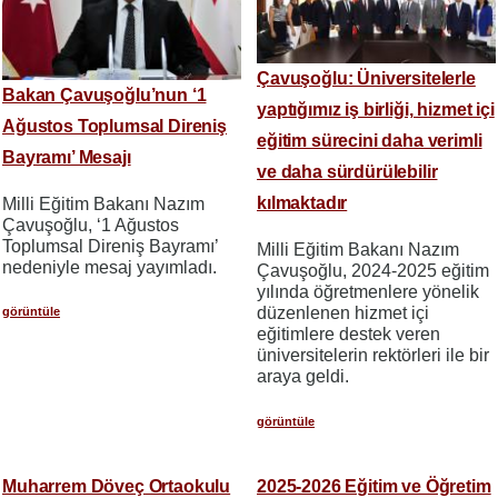
Çavuşoğlu: Üniversitelerle
Bakan Çavuşoğlu’nun ‘1
yaptığımız iş birliği, hizmet içi
Ağustos Toplumsal Direniş
eğitim sürecini daha verimli
Bayramı’ Mesajı
ve daha sürdürülebilir
kılmaktadır
Milli Eğitim Bakanı Nazım
Çavuşoğlu, ‘1 Ağustos
Toplumsal Direniş Bayramı’
Milli Eğitim Bakanı Nazım
nedeniyle mesaj yayımladı.
Çavuşoğlu, 2024-2025 eğitim
yılında öğretmenlere yönelik
düzenlenen hizmet içi
görüntüle
eğitimlere destek veren
üniversitelerin rektörleri ile bir
araya geldi.
görüntüle
Muharrem Döveç Ortaokulu
2025-2026 Eğitim ve Öğretim