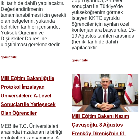
Zaptı uyarınca, A-Level
iki tarih de dahil) yapılacaktır.
sonuçları ile Türkiye’de
Değerlendirilmenin
yükseköğrenim görmek
tamamlanabilmesi için gerekli
isteyen KKTC uyruklu
olan belgelerin, yukarıda
öğrenciler için ayrılan özel
belirtilen tarihler içerisinde,
kontenjanlara başvurular, 15-
Yüksek Öğrenim ve
19 Ağustos tarihleri arasında
Dışilişkiler Dairesi'ne
(her iki tarih de dahil)
ulaştırılması gerekmektedir.
yapılacaktır.
görüntüle
görüntüle
Milli Eğitim Bakanlığı ile
Protokol İmzalayan
Üniversitelere A-Level
Sonuçları ile Yerleşecek
Olan Öğrenciler
Milli Eğitim Bakanı Nazım
Çavuşoğlu, 8 Ağustos
MEB ile T.C. Üniversiteleri
arasında imzalanan iş birliği
Erenköy Direnişi’nin 61.
protokolleri kapsamında; A