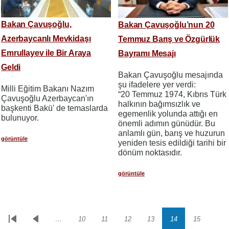
Bakan Çavuşoğlu,
Bakan Çavuşoğlu’nun 20
Azerbaycanlı Mevkidaşı
Temmuz Barış ve Özgürlük
Emrullayev ile Bir Araya
Bayramı Mesajı
Geldi
Bakan Çavuşoğlu mesajında
şu ifadelere yer verdi:
Milli Eğitim Bakanı Nazım
“20 Temmuz 1974, Kıbrıs Türk
Çavuşoğlu Azerbaycan'ın
halkının bağımsızlık ve
başkenti Bakü' de temaslarda
egemenlik yolunda attığı en
bulunuyor.
önemli adımın günüdür. Bu
anlamlı gün, barış ve huzurun
görüntüle
yeniden tesis edildiği tarihi bir
dönüm noktasıdır.
görüntüle
…
10
11
12
13
14
15
Sayfalama
İlk
Önceki
Sayfa
Sayfa
Sayfa
Sayfa
Sayfa
Sayfa