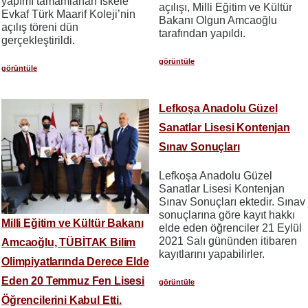
yapımı tamamlanan İskele
açılışı, Milli Eğitim ve Kültür
Evkaf Türk Maarif Koleji’nin
Bakanı Olgun Amcaoğlu
açılış töreni dün
tarafından yapıldı.
gerçekleştirildi.
görüntüle
görüntüle
Lefkoşa Anadolu Güzel
Sanatlar Lisesi Kontenjan
Sınav Sonuçları
Lefkoşa Anadolu Güzel
Sanatlar Lisesi Kontenjan
Sınav Sonuçları ektedir. Sınav
sonuçlarına göre kayıt hakkı
Milli Eğitim ve Kültür Bakanı
elde eden öğrenciler 21 Eylül
2021 Salı gününden itibaren
Amcaoğlu, TÜBİTAK Bilim
kayıtlarını yapabilirler.
Olimpiyatlarında Derece Elde
Eden 20 Temmuz Fen Lisesi
görüntüle
Öğrencilerini Kabul Etti.