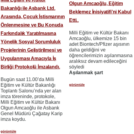
Olgun Amcaoğlu, Eğitim
Bakanlığı ile Asbank Ltd.
Beklemez İnisiyatifi’ni Kabul
Arasında, Çocuk İstismarının
Etti..
Önlenmesine ve Bu Konuda
Milli Eğitim ve Kültür Bakanı
Farkındalık Yaratılmasına
Amcaoğlu, ülkemize 15 bin
Yönelik Sosyal Sorumluluk
adet Biontech/Pfizer aşısının
daha geldiğini ve
Projelerinin Geliştirilmesi ve
öğrencilerimizin aşılanmasına
Uygulanması Amacıyla İş
aralıksız devam edileceğini
Birliği Protokolü İmzalandı.
söyledi
Aşılanmak şart
Bugün saat 11.00’da Milli
Eğitim ve Kültür Bakanlığı
görüntüle
Toplantı Salonu’nda yer alan
imza töreninde, protokole,
Milli Eğitim ve Kültür Bakanı
Olgun Amcaoğlu ile Asbank
Genel Müdürü Çağatay Karip
imza koydu.
görüntüle