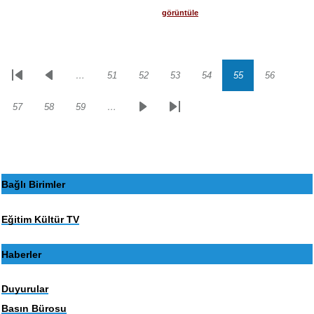
görüntüle
…
51
52
53
54
55
56
Sayfalama
İlk
Önceki
Sayfa
Sayfa
Sayfa
Sayfa
Sayfa
Sayfa
sayfa
sayfa
57
58
59
…
Sayfa
Sayfa
Sayfa
Sonraki
Son
sayfa
sayfa
Bağlı Birimler
Eğitim Kültür TV
Haberler
Duyurular
Basın Bürosu