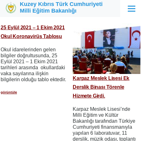
Kuzey Kıbrıs Türk Cumhuriyeti
Ana içeriğe atla
Milli Eğitim Bakanlığı
Menü
25 Eylül 2021 – 1 Ekim 2021
Okul Koronavirüs Tablosu
Okul idarelerinden gelen
bilgiler doğrultusunda, 25
Eylül 2021 – 1 Ekim 2021
tarihleri arasında okullardaki
vaka sayılarına ilişkin
Karpaz Meslek Lisesi Ek
bilgilerin olduğu tablo ektedir.
Derslik Binası Törenle
görüntüle
Hizmete Girdi.
Karpaz Meslek Lisesi’nde
Milli Eğitim ve Kültür
Bakanlığı tarafından Türkiye
Cumhuriyeti finansmanıyla
yapılan 6 laboratuvar, 11
derslik, müzik odası, toplantı