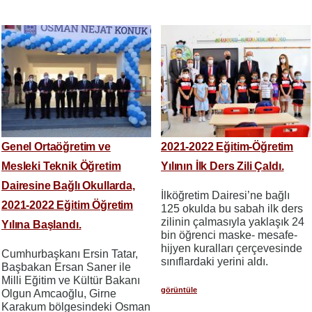
Genel Ortaöğretim ve
2021-2022 Eğitim-Öğretim
Mesleki Teknik Öğretim
Yılının İlk Ders Zili Çaldı.
Dairesine Bağlı Okullarda,
İlköğretim Dairesi’ne bağlı
2021-2022 Eğitim Öğretim
125 okulda bu sabah ilk ders
zilinin çalmasıyla yaklaşık 24
Yılına Başlandı.
bin öğrenci maske- mesafe-
hijyen kuralları çerçevesinde
Cumhurbaşkanı Ersin Tatar,
sınıflardaki yerini aldı.
Başbakan Ersan Saner ile
Milli Eğitim ve Kültür Bakanı
görüntüle
Olgun Amcaoğlu, Girne
Karakum bölgesindeki Osman