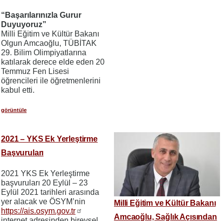
“Başarılarınızla Gurur
Duyuyoruz”
Milli Eğitim ve Kültür Bakanı
Olgun Amcaoğlu, TÜBİTAK
29. Bilim Olimpiyatlarına
katılarak derece elde eden 20
Temmuz Fen Lisesi
öğrencileri ile öğretmenlerini
kabul etti.
görüntüle
2021 – YKS Ek Yerleştirme
Başvuruları
2021 YKS Ek Yerleştirme
başvuruları 20 Eylül – 23
Eylül 2021 tarihleri arasında
yer alacak ve ÖSYM’nin
Milli Eğitim ve Kültür Bakanı
https://ais.osym.gov.tr
Amcaoğlu, Sağlık Açısından
internet adresinden bireysel