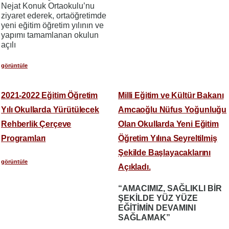
Nejat Konuk Ortaokulu’nu
ziyaret ederek, ortaöğretimde
yeni eğitim öğretim yılının ve
yapımı tamamlanan okulun
açılı
görüntüle
2021-2022 Eğitim Öğretim
Milli Eğitim ve Kültür Bakanı
Yılı Okullarda Yürütülecek
Amcaoğlu Nüfus Yoğunluğu
Rehberlik Çerçeve
Olan Okullarda Yeni Eğitim
Programları
Öğretim Yılına Seyreltilmiş
Şekilde Başlayacaklarını
görüntüle
Açıkladı.
“AMACIMIZ, SAĞLIKLI BİR
ŞEKİLDE YÜZ YÜZE
EĞİTİMİN DEVAMINI
SAĞLAMAK”