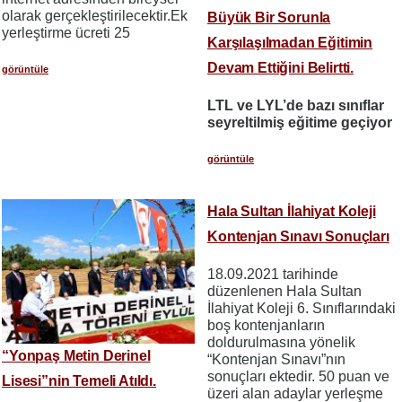
olarak gerçekleştirilecektir.Ek
Büyük Bir Sorunla
yerleştirme ücreti 25
Karşılaşılmadan Eğitimin
Devam Ettiğini Belirtti.
görüntüle
LTL ve LYL’de bazı sınıflar
seyreltilmiş eğitime geçiyor
görüntüle
Hala Sultan İlahiyat Koleji
Kontenjan Sınavı Sonuçları
18.09.2021 tarihinde
düzenlenen Hala Sultan
İlahiyat Koleji 6. Sınıflarındaki
boş kontenjanların
doldurulmasına yönelik
“Yonpaş Metin Derinel
“Kontenjan Sınavı”nın
sonuçları ektedir. 50 puan ve
Lisesi”nin Temeli Atıldı.
üzeri alan adaylar yerleşme