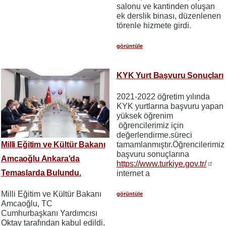
salonu ve kantinden oluşan
ek derslik binası, düzenlenen
törenle hizmete girdi.
görüntüle
KYK Yurt Başvuru Sonuçları
2021-2022 öğretim yılında
KYK yurtlarına başvuru yapan
yüksek öğrenim
öğrencilerimiz için
değerlendirme.süreci
Milli Eğitim ve Kültür Bakanı
tamamlanmıştır.Öğrencilerimiz
başvuru sonuçlarına
Amcaoğlu Ankara'da
https://www.turkiye.gov.tr/
Temaslarda Bulundu.
internet a
Milli Eğitim ve Kültür Bakanı
görüntüle
Amcaoğlu, TC
Cumhurbaşkanı Yardımcısı
Oktay tarafından kabul edildi,