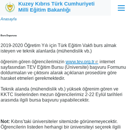
Kuzey Kıbrıs Türk Cumhuriyeti
Ana içeriğe atla
Milli Eğitim Bakanlığı
Menü
Sayfa
Anasayfa
yolu
Burs Duyurusu
2019-2020 Öğretim Yılı için Türk Eğitim Vakfı burs almak
isteyen ve teknik alanlarda (mühendislik vb.)
öğrenim gören öğrencilerimizin
www.tev.org.tr
internet
sayfasından TEV Eğitim Bursu (Üniversite) başvuru Formunu
doldurmaları ve çıktısını alarak açıklanan prosedüre göre
haraket etmeleri gerekmektedir.
Teknik alanda (mühendislik vb.) yüksek öğrenim gören ve
KKTC liselerinden mezun öğrencilerimiz 2-22 Eylül tarihleri
arasında ilgili bursa başvuru yapabilecektir.
Not:
Kıbrıs’taki üniversiteler sitemizde görünemeyecektir.
Öğrencilerin listeden herhangi bir üniversiteyi seçerek ilgili