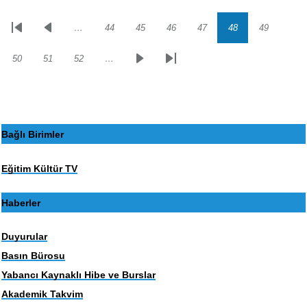
…
44
45
46
47
48
49
Sayfalama
İlk
Önceki
Sayfa
Sayfa
Sayfa
Sayfa
Sayfa
Sayfa
sayfa
sayfa
50
51
52
…
Sayfa
Sayfa
Sayfa
Sonraki
Son
sayfa
sayfa
Bağlı Birimler
Eğitim Kültür TV
Haberler
Duyurular
Basın Bürosu
Yabancı Kaynaklı Hibe ve Burslar
Akademik Takvim