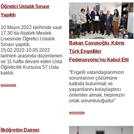
Öğretici Ustalık Sınavı
Yapıldı
10 Mayıs 2022 tarihinde saat
17.30’da Atatürk Meslek
Lisesinde Öğretici Ustalık
Bakan Çavuşoğlu, Kıbrıs
Sınavı yapıldı.
15.02.2022-10.05.2022
Türk Engelliler
tarihleri arasında düzenlenen
Federasyonu’nu Kabul Etti
ve 11 hafta devam eden Usta
Öğreticilik Kursuna 57 Usta
“Engelli vatandaşlarımızın
katıldı.
sorunlarının çözümüne
katkıda bulunmak ve
görüntüle
yaşamlarını kolaylaştırıcı
önlemler almak, hepimizin
ortak sorumluluğudur”
görüntüle
İlköğretim Dairesi