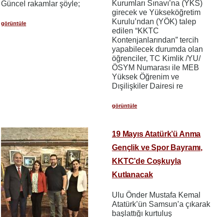
Kurumları Sınavı’na (YKS)
Güncel rakamlar şöyle;
girecek ve Yükseköğretim
Kurulu’ndan (YÖK) talep
görüntüle
edilen “KKTC
Kontenjanlarından” tercih
yapabilecek durumda olan
öğrenciler, TC Kimlik /YU/
ÖSYM Numarası ile MEB
Yüksek Öğrenim ve
Dışilişkiler Dairesi re
görüntüle
19 Mayıs Atatürk’ü Anma
Gençlik ve Spor Bayramı,
KKTC’de Coşkuyla
Kutlanacak
Ulu Önder Mustafa Kemal
Atatürk’ün Samsun’a çıkarak
başlattığı kurtuluş