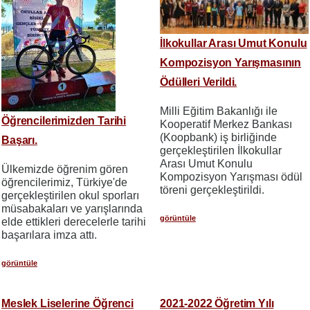
İlkokullar Arası Umut Konulu
Kompozisyon Yarışmasının
Ödülleri Verildi.
Milli Eğitim Bakanlığı ile
Öğrencilerimizden Tarihi
Kooperatif Merkez Bankası
(Koopbank) iş birliğinde
Başarı.
gerçekleştirilen İlkokullar
Arası Umut Konulu
Ülkemizde öğrenim gören
Kompozisyon Yarışması
ödül
öğrencilerimiz, Türkiye'de
töreni gerçekleştirildi.
gerçekleştirilen okul sporları
müsabakaları ve yarışlarında
görüntüle
elde ettikleri derecelerle tarihi
başarılara imza attı.
görüntüle
Meslek Liselerine Öğrenci
2021-2022 Öğretim Yılı