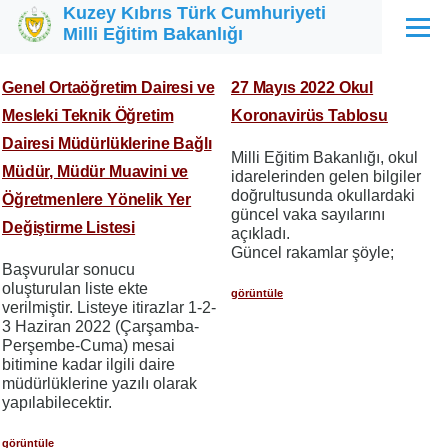
Kuzey Kıbrıs Türk Cumhuriyeti
Ana içeriğe atla
Milli Eğitim Bakanlığı
Menü
Genel Ortaöğretim Dairesi ve
27 Mayıs 2022 Okul
Mesleki Teknik Öğretim
Koronavirüs Tablosu
Dairesi Müdürlüklerine Bağlı
Milli Eğitim Bakanlığı, okul
Müdür, Müdür Muavini ve
idarelerinden gelen bilgiler
doğrultusunda okullardaki
Öğretmenlere Yönelik Yer
güncel vaka sayılarını
Değiştirme Listesi
açıkladı.
Güncel rakamlar şöyle;
Başvurular sonucu
oluşturulan liste ekte
görüntüle
verilmiştir. Listeye itirazlar 1-2-
3 Haziran 2022 (Çarşamba-
Perşembe-Cuma) mesai
bitimine kadar ilgili daire
müdürlüklerine yazılı olarak
yapılabilecektir.
görüntüle