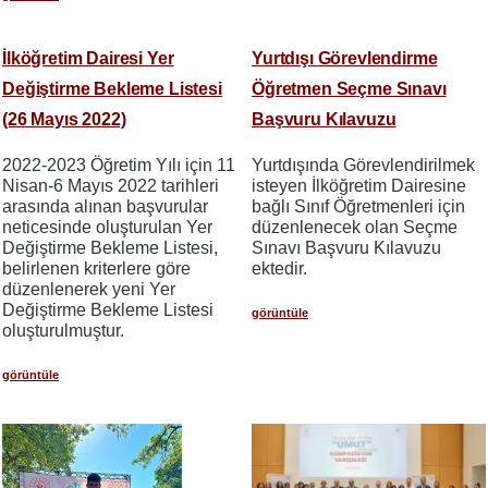
İlköğretim Dairesi Yer
Yurtdışı Görevlendirme
Değiştirme Bekleme Listesi
Öğretmen Seçme Sınavı
(26 Mayıs 2022)
Başvuru Kılavuzu
2022-2023 Öğretim Yılı için 11
Yurtdışında Görevlendirilmek
Nisan-6 Mayıs 2022 tarihleri
isteyen İlköğretim Dairesine
arasında alınan başvurular
bağlı Sınıf Öğretmenleri için
neticesinde oluşturulan Yer
düzenlenecek olan Seçme
Değiştirme Bekleme Listesi,
Sınavı Başvuru Kılavuzu
belirlenen kriterlere göre
ektedir.
düzenlenerek yeni Yer
Değiştirme Bekleme Listesi
görüntüle
oluşturulmuştur.
görüntüle