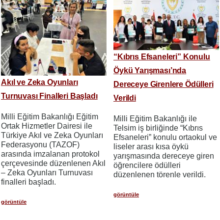
“Kıbrıs Efsaneleri” Konulu
Öykü Yarışması’nda
Akıl ve Zeka Oyunları
Dereceye Girenlere Ödülleri
Turnuvası Finalleri Başladı
Verildi
Milli Eğitim Bakanlığı Eğitim
Milli Eğitim Bakanlığı ile
Ortak Hizmetler Dairesi ile
Telsim iş birliğinde “Kıbrıs
Türkiye Akıl ve Zeka Oyunları
Efsaneleri” konulu ortaokul ve
Federasyonu (TAZOF)
liseler arası kısa öykü
arasında imzalanan protokol
yarışmasında dereceye giren
çerçevesinde düzenlenen Akıl
öğrencilere ödülleri
– Zeka Oyunları Turnuvası
düzenlenen törenle verildi.
finalleri başladı.
görüntüle
görüntüle