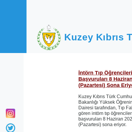
Ana içeriğe atla
Kuzey Kıbrıs T
İntörn Tıp Öğrenciler
Başvuruları 8 Haziran
(Pazartesi) Sona Eriy
Kuzey Kıbrıs Türk Cumhuri
Bakanlığı Yüksek Öğrenim 
Dairesi tarafından, Tıp F
gören intörn tıp öğrencile
başvuruları 8 Haziran 202
(Pazartesi) sona eriyor.