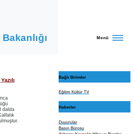
 Bakanlığı
Menü
Bağlı Birimler
 Yazılı
Eğitim Kültür TV
ınca
lüğü
Haberler
0 dalda
Kalfalık
ulmuştur.
Duyurular
Basın Bürosu
Yabancı Kaynaklı Hibe ve Burslar