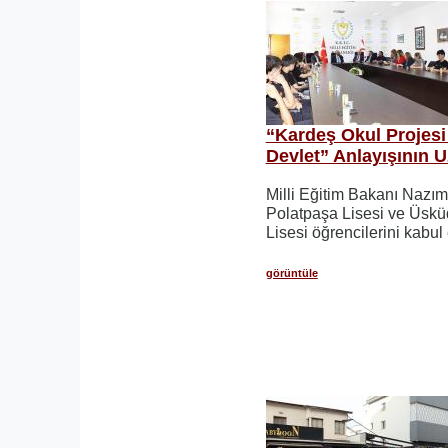
“Kardeş Okul Projesi 
Devlet” Anlayışının U
Milli Eğitim Bakanı Nazı
Polatpaşa Lisesi ve Üskü
Lisesi öğrencilerini kabul e
görüntüle