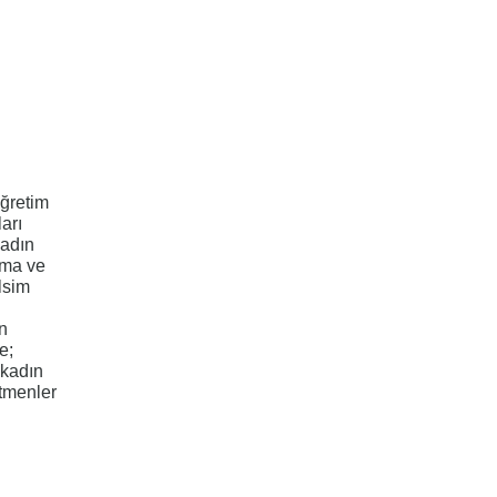
Öğretim
arı
Kadın
ama ve
lsim
n
e;
 kadın
tmenler