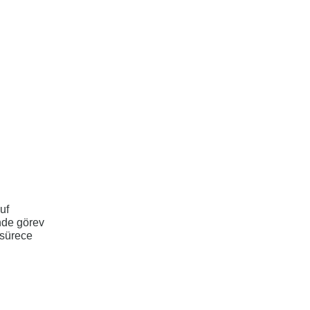
uf
’nde görev
 sürece