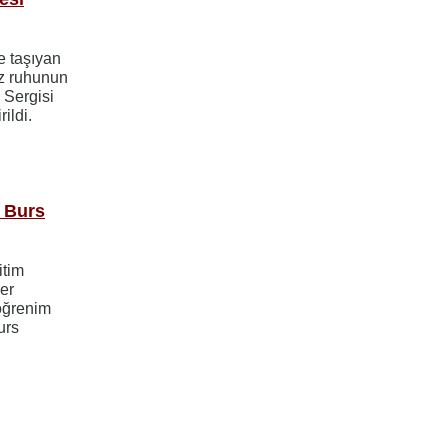
e taşıyan
iz ruhunun
ı Sergisi
ildi.
k Burs
itim
er
 öğrenim
urs