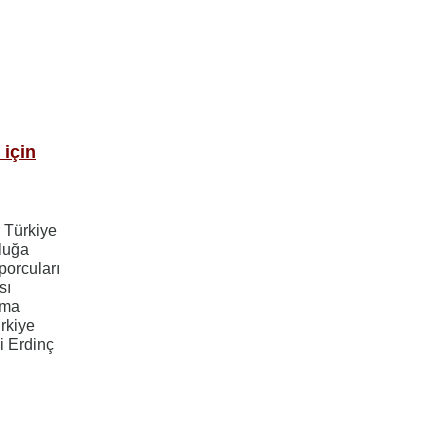
 için
 Türkiye
luğa
porcuları
sı
ama
rkiye
i Erdinç