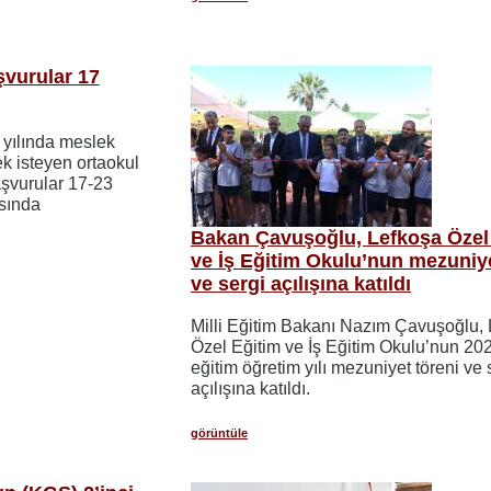
şvurular 17
 yılında meslek
k isteyen ortaokul
aşvurular 17-23
asında
Bakan Çavuşoğlu, Lefkoşa Özel
ve İş Eğitim Okulu’nun mezuniye
ve sergi açılışına katıldı
Milli Eğitim Bakanı Nazım Çavuşoğlu,
Özel Eğitim ve İş Eğitim Okulu’nun 2
eğitim öğretim yılı mezuniyet töreni ve 
açılışına katıldı.
görüntüle