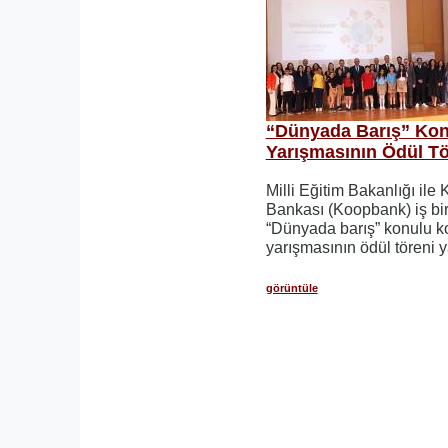
“Dünyada Barış” Ko
Yarışmasının Ödül Tö
Milli Eğitim Bakanlığı ile
Bankası (Koopbank) iş bi
“Dünyada barış” konulu 
yarışmasının ödül töreni y
görüntüle