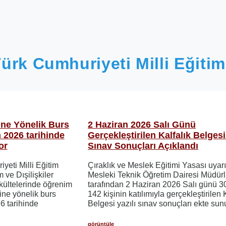
ürk Cumhuriyeti Milli Eğitim
ine Yönelik Burs
2 Haziran 2026 Salı Günü
 2026 tarihinde
Gerçekleştirilen Kalfalık Belgesi
or
Sınav Sonuçları Açıklandı
yeti Milli Eğitim
Çıraklık ve Meslek Eğitimi Yasası uyar
ve Dışilişkiler
Mesleki Teknik Öğretim Dairesi Müdür
akültelerinde öğrenim
tarafından 2 Haziran 2026 Salı günü 3
rine yönelik burs
142 kişinin katılımıyla gerçekleştirilen 
6 tarihinde
Belgesi yazılı sınav sonuçları ekte sun
görüntüle