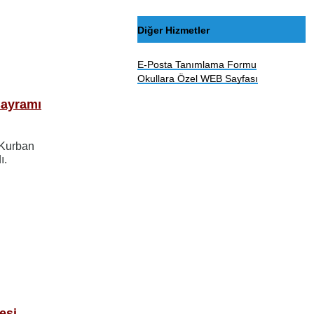
Diğer Hizmetler
E-Posta Tanımlama Formu
Okullara Özel WEB Sayfası
Bayramı
 Kurban
ı.
esi