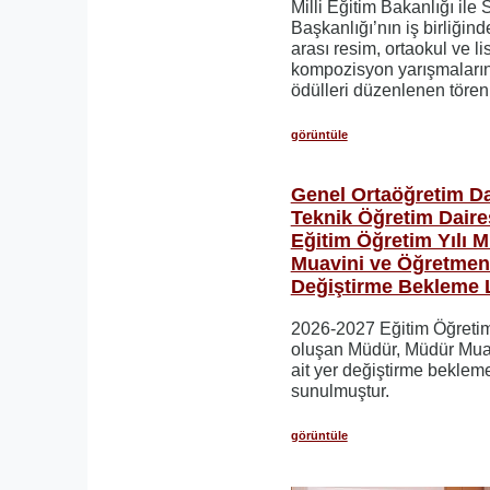
Milli Eğitim Bakanlığı ile
Başkanlığı’nın iş birliğind
arası resim, ortaokul ve lis
kompozisyon yarışmaların
ödülleri düzenlenen törenl
görüntüle
Genel Ortaöğretim Da
Teknik Öğretim Daire
Eğitim Öğretim Yılı 
Muavini ve Öğretmenl
Değiştirme Bekleme L
2026-2027 Eğitim Öğretim y
oluşan Müdür, Müdür Mua
ait yer değiştirme bekleme
sunulmuştur.
görüntüle