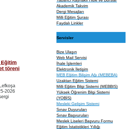
Akademik Takvim
Dergi Mesajları
Milli Eğitim Şurası
Faydalı Linkler
Servisler
Bize Ulaşın
Web Mail Servisi
 Eğitim
İhale İşlemleri
t töreni
Elektronik İletişim
MEB Eğitim Bilişim Ağı (MEBEBA)
Uzaktan Eğitim Sistemi
 Lefkoşa
Milli Eğitim Bilgi Sistemi (MEBBIS)
025-2026
Yüksek Öğrenim Bilgi Sistemi
sergi
(YOBİS)
Mesleki Gelişim Sistemi
Sınav Duyuruları
Sınav Başvuruları
Meslek Liseleri Başvuru Formu
Eğitim İstatistikleri Yıllığı