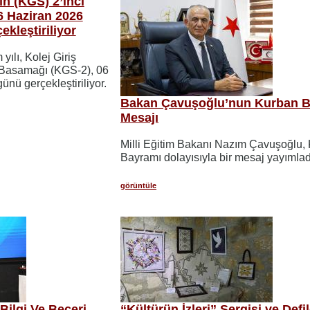
ın (KGS) 2’inci
6 Haziran 2026
kleştiriliyor
yılı, Kolej Giriş
i Basamağı (KGS-2), 06
nü gerçekleştiriliyor.
Bakan Çavuşoğlu’nun Kurban 
Mesajı
Milli Eğitim Bakanı Nazım Çavuşoğlu,
Bayramı dolayısıyla bir mesaj yayımlad
görüntüle
 Bilgi Ve Beceri
“Kültürün İzleri” Sergisi ve Defil