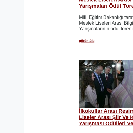
Yarışmaları Ödül Töre
Milli Eğitim Bakanlığı ta
Meslek Liseleri Arası Bilg
Yarışmalarının ödül töreni
görüntüle
İlkokullar Arası Resi
Liseler Arası Şiir V
Yarışması Ödülleri Ve