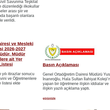
 Sivil Savunma Teşkilat
e düzenlediği ilkokullar
eler arası şiir ve
da başarılı olanlara
e verildi.
iresi ve Mesleki
si 2026-2027
Müdür, Müdür
ere ait Yer
istesi
Basın Açıklaması
ılı itirazlar sonucu
Genel Ortaöğretim Dairesi Müdürü Yus
vini ve Öğretmenlere
İnanıroğlu, Hala Sultan İlahiyat Koleji
 listesi ekte
yapan bir öğretmene ilişkin iddialar ve
ilişkin yazılı açıklama yaptı.
görüntüle