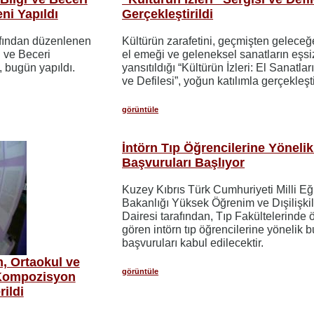
ni Yapıldı
Gerçekleştirildi
rafından düzenlenen
Kültürün zarafetini, geçmişten geleceğ
i ve Beceri
el emeği ve geleneksel sanatların eşs
, bugün yapıldı.
yansıtıldığı “Kültürün İzleri: El Sanatlar
ve Defilesi”, yoğun katılımla gerçekleştir
görüntüle
İntörn Tıp Öğrencilerine Yöneli
Başvuruları Başlıyor
Kuzey Kıbrıs Türk Cumhuriyeti Milli Eğ
Bakanlığı Yüksek Öğrenim ve Dışilişkil
Dairesi tarafından, Tıp Fakültelerinde
gören intörn tıp öğrencilerine yönelik b
başvuruları kabul edilecektir.
m, Ortaokul ve
görüntüle
e Kompozisyon
rildi