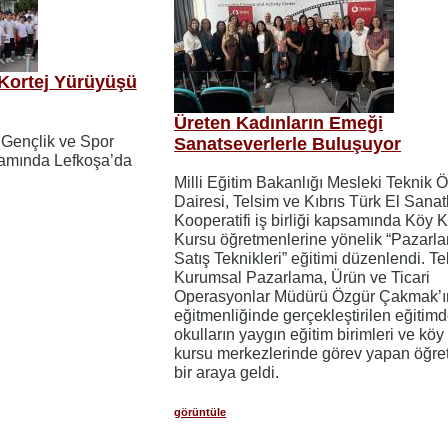
Kortej Yürüyüşü
Üreten Kadınların Emeği
 Gençlik ve Spor
Sanatseverlerle Buluşuyor
samında Lefkoşa’da
Milli Eğitim Bakanlığı Mesleki Teknik 
Dairesi, Telsim ve Kıbrıs Türk El Sanatl
Kooperatifi iş birliği kapsamında Köy 
Kursu öğretmenlerine yönelik “Pazarl
Satış Teknikleri” eğitimi düzenlendi. Te
Kurumsal Pazarlama, Ürün ve Ticari
Operasyonlar Müdürü Özgür Çakmak’ı
eğitmenliğinde gerçekleştirilen eğitimd
okulların yaygın eğitim birimleri ve köy
kursu merkezlerinde görev yapan öğre
bir araya geldi.
görüntüle