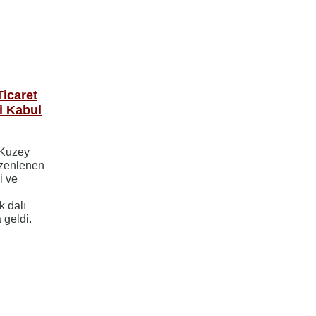
icaret
i Kabul
 Kuzey
üzenlenen
i ve
k dalı
 geldi.