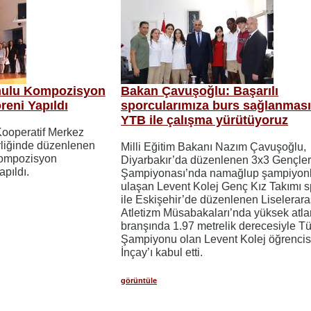
nulu Kompozisyon
Bakan Çavuşoğlu: Başarılı
reni Yapıldı
sporcularımıza burs sağlanması
YTB ile çalışma yürütüyoruz
 Kooperatif Merkez
rliğinde düzenlenen
Milli Eğitim Bakanı Nazım Çavuşoğlu,
kompozisyon
Diyarbakır’da düzenlenen 3x3 Gençler
apıldı.
Şampiyonası’nda namağlup şampiyon
ulaşan Levent Kolej Genç Kız Takımı s
ile Eskişehir’de düzenlenen Liselerara
Atletizm Müsabakaları’nda yüksek atl
branşında 1.97 metrelik derecesiyle Tü
Şampiyonu olan Levent Kolej öğrencis
İnçay’ı kabul etti.
görüntüle